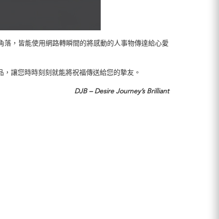
角落，皆能使用網路轉瞬間的將感動的人事物傳達給心愛
產品，讓您時時刻刻就能將祝福傳送給您的摯友。
DJB – Desire Journey’s Brilliant