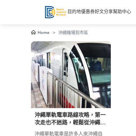
目的地
優惠券
好文分享
幫助中心
Home
>
沖繩機場到市區
沖繩單軌電車路線攻略，第一
次走也不迷路，輕鬆從沖繩機
場到市區
沖繩單軌電車是許多人來沖繩自