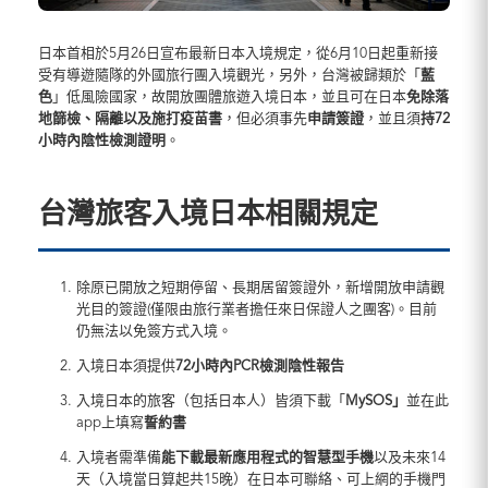
日本首相於5月26日宣布最新日本入境規定，從6月10日起重新接
受有導遊隨隊的外國旅行團入境觀光，另外，台灣被歸類於「
藍
色
」低風險國家，故開放團體旅遊入境日本，並且可在日本
免除落
地篩檢、隔離以及施打疫苗書
，但必須事先
申請簽證
，並且須
持72
小時內陰性檢測證明
。
台灣旅客入境日本相關規定
除原已開放之短期停留、長期居留簽證外，新增開放申請觀
光目的簽證(僅限由旅行業者擔任來日保證人之團客)。目前
仍無法以免簽方式入境。
入境日本須提供
72小時內PCR檢測陰性報告
入境日本的旅客（包括日本人）皆須下載「
MySOS」
並在此
app上填寫
誓約書
入境者需準備
能下載最新應用程式的智慧型手機
以及未來14
天（入境當日算起共15晚）在日本可聯絡、可上網的手機門