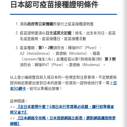
日本認可疫苗接種證明條件
須為
政府等公家機關
所發行之疫苗接種證明書
疫苗證明書須以
日文或英文記載：
姓名、出生年月日、疫苗
名或是廠商、疫苗接種日、疫苗接種次數
疫苗種類：
第1、2劑
須符合：輝瑞BNT（Pfizer）、
AZ（AstraZeneca）、莫德納（Moderna）、楊森
（Janssen/強生/J&J；此種疫苗以第1劑視為第2劑）
第３劑
須符合：輝瑞BNT（Pfizer）、莫德納（Moderna）。
以上是小編統整目前入境日本的一些規定和注意事項，不定期更新
提供給近期要出發到日本的旅客一些資訊～趕快收拾行李，帶上
日
本5G網卡
，就可以準備出發囉！
延伸閱讀：
>>
【去日本要帶什麼？6項日本行李清單必收藏，讓行前準備省
時又省力】
>>
【日本網路全攻略，日本旅遊網路比較表，選對網路讓旅程更
順暢】