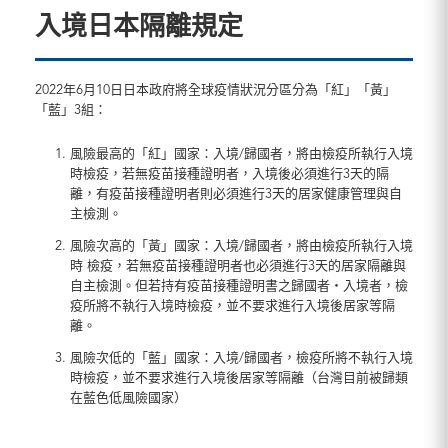
入境日本隔離規定
2022年6月10日日本政府將全球疫情狀況分區分為「紅」「黃」
「藍」3組：
風險最高的「紅」國家：入境/歸國者，將由檢疫所執行入境
時檢疫，若無疫苗接種證明者，入境後必須進行3天的隔
離，有疫苗接種證明者則必須進行3天的居家健康管理與自
主檢測。
風險次高的「黃」國家：入境/歸國者，將由檢疫所執行入境
時 檢疫，若無疫苗接種證明者也必須進行3天的居家隔離與
自主檢測。但若持有疫苗接種證明書之歸國者・入境者，檢
疫所將不執行入境時檢疫，並不要求進行入境後居家等隔
離。
風險次低的「藍」國家：入境/歸國者，檢疫所將不執行入境
時檢疫，並不要求進行入境後居家等隔離（台灣目前被歸類
在藍色低風險國家）