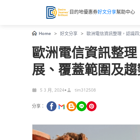
目的地
優惠券
好文分享
幫助中心
Home
>
好文分享
>
歐洲電信資訊整理，認識四
歐洲電信資訊整理
展、覆蓋範圍及趨
5 3 月, 2024
•
tim312508
分享：