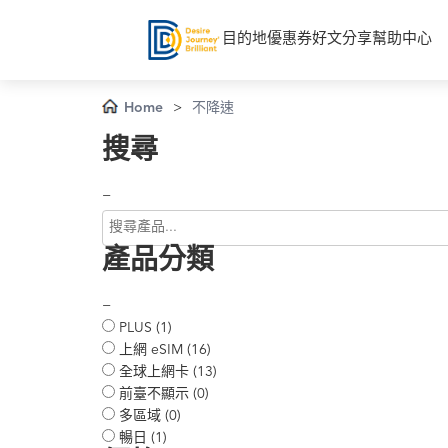
目的地
優惠券
好文分享
幫助中心
Home
>
不降速
搜尋
−
產品分類
−
PLUS (1)
上網 eSIM (16)
全球上網卡 (13)
前臺不顯示 (0)
多區域 (0)
暢日 (1)