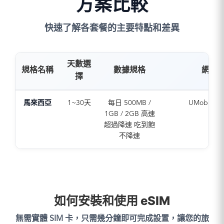
方案比較
快速了解各套餐的主要特點和差異
天數選
規格名稱
數據規格
網路
擇
馬來西亞
1~30天
每日 500MB /
UMobile (5
1GB / 2GB 高速
超過降速 吃到飽
不降速
如何安裝和使用 eSIM
無需實體 SIM 卡，只需幾分鐘即可完成設置，讓您的旅