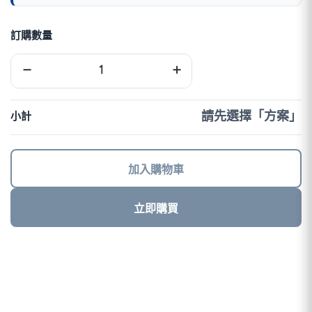
訂購數量
馬
−
+
來
西
亞
eSIM
請先選擇「方案」
小計
｜
DJB
數
量
加入購物車
立即購買