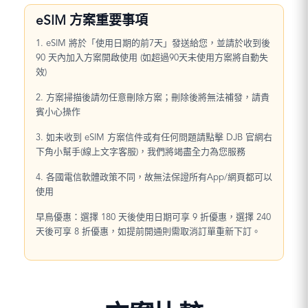
eSIM 方案重要事項
1. eSIM 將於「使用日期的前7天」發送給您，並請於收到後
90 天內加入方案開啟使用 (如超過90天未使用方案將自動失
效)
2. 方案掃描後請勿任意刪除方案；刪除後將無法補發，請貴
賓小心操作
3. 如未收到 eSIM 方案信件或有任何問題請點擊 DJB 官網右
下角小幫手(線上文字客服)，我們將竭盡全力為您服務
4. 各國電信軟體政策不同，故無法保證所有App/網頁都可以
使用
早鳥優惠：選擇 180 天後使用日期可享 9 折優惠，選擇 240
天後可享 8 折優惠，如提前開通則需取消訂單重新下訂。