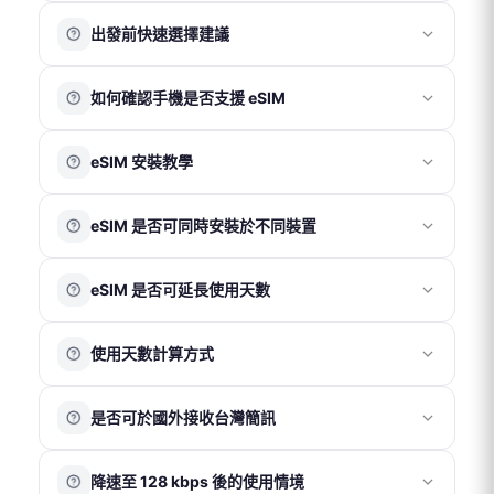
結帳時輸入折價券代碼即可使用。
實體卡
出發前快速選擇建議
實體卡享有 7 日鑑賞期，請於收到商品後 7 日內（以物流
紅利點數
系統紀錄為準）聯繫客服申請退換貨。
若出發時間較緊迫，建議依需求選擇：
鑑賞期非試用期，退回商品須為全新狀態且包裝完整。上
使用會員帳號下單後可累積紅利點數，消費滿 100 元可獲
如何確認手機是否支援 eSIM
實體卡（桃園機場取件）
網卡一經使用，若經判定為 SIM 卡本身瑕疵或故障，方可
得 1 點。
辦理退貨。
1 點可折抵 1 元。
適合需要實體卡並可於出發當天於
桃園機場
領取的用戶。
請在手機撥號畫面輸入
*#06#
進行查詢。若畫面中顯示
eSIM 安裝教學
若確認為卡片故障，退款金額以實際購買金額為上限，不
訂單取消後，紅利點數將於 1 個工作天內自動退回會員賬
請先於官網下單，再至合作櫃檯憑訂單編號領取。
EID
資訊，即代表您的裝置支援 eSIM 功能；若未顯示，則
包含間接損失。
號。
eSIM（以電子郵件寄送 QR Code）
表示不支援。
iOS 系統
若於目的地無法使用，請於當下聯繫客服協助處理，恕不
※ 紅利點數與折價券無法同時使用。
eSIM 是否可同時安裝於不同裝置
接受返國後再提出退款申請。
適合手機支援 eSIM 功能的用戶。付款成功後，系統通常於
影片（請點擊以下版本觀看）
：
各國電信環境與基地台覆蓋情況不同，網路速度或訊號表
30 分鐘內將 QR Code 發送至您的電子信箱。
🔗
iOS 26 以上
eSIM QR Code 僅限安裝於一部手機使用。
現可能因當地環境而異，恕無法因此提出退費。
eSIM 是否可延長使用天數
🔗
iOS 16 以上
請於確認方案與使用天數無誤後再進行掃描安裝，一經完
成安裝即綁定該裝置，無法轉移。
eSIM 方案為一次性使用，無法中途加購天數或延長使用。
圖片（請點擊放大圖片）：
eSIM
使用天數計算方式
如行程延長，需於官網重新購買新方案，並於原方案到期
後再使用新 QR Code。
eSIM 為電子資訊型產品，一經成立訂單後恕無法取消或退
以當地時間為準
，開通當日即為第 1 天，例如：當日
款。
※ 若已在當地，請勿提前安裝；安裝後即開始計算使用天
是否可於國外接收台灣簡訊
09:00 開通使用，至當日 23:59 即為第 1 天結束。
eSIM 需於訂單成立後 90 天內完成使用，逾期將失效。
數。
eSIM 若未經客服指示即自行刪除，恕無法補發或退款。
可以。若需在國外使用台灣門號的通話、簡訊或接收驗證
如遇天災或特殊不可抗力因素，請提供相關證明後由客服
降速至 128 kbps 後的使用情境
碼功能，需確認台灣電信商已開啟國際漫遊服務，相關費
協助評估退款事宜。