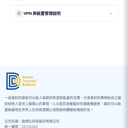
用依台灣電信商規定為準。
當網路速度降至 128 kbps 時，仍可維持基本連線功能，例
在已開啟國際漫遊的情況下，若僅使用我們的網卡上網，
VPN 與裝置管理說明
如收發文字訊息瀏覽簡易網頁等。
建議將台灣門號的「行動數據漫遊」關閉，以避免產生額
外數據費用。
VPN 或 iOS 系統內的描述檔可能會影響網路連線設定，造
成網速異常、無法連線、eSIM 安裝失敗、或使用不穩定的
情況。為確保正常使用，建議使用期間暫時關閉 VPN，並
確認手機未安裝任何描述檔。
※ iOS 系統檢查步驟：「設定」→「一般」→「VPN 與裝
置管理」
一段美好的旅程可以給人無窮的希望和能量的洗禮，分享美好的事物給自己最
Android 系統
好給他人是世上最開心的事情，DJB是您身邊最好的通路傳遞者，讓您可以無
憂無慮地在世界上任何角落開心地探索和體驗給親朋好友！
圖片（請點擊放大圖片）
：
公司名稱：迪傑比科技股份有限公司
統一編號：55735300