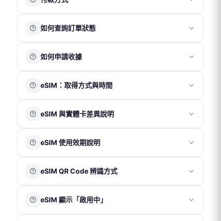
目前提供以下付款方式：
如何查詢訂單狀態
銀行信用卡
ATM 轉帳
請先註冊並登入會員帳號，訪客無法查詢訂單紀錄。
超商代碼繳費
如何申請收據
登入後，您可於「訂單頁面」查看目前及過往的訂單資
街口支付
LINE Pay
訊。
請於結帳頁面完整填寫抬頭、統一編號及電子信箱。會計
Apple Pay
eSIM：取得方式與時間
部將於 1～2 個工作天內寄送電子收據至您的信箱。
注意事項
eSIM 為電子虛擬產品，無需運費及實體配送，將以電子郵
國際電話卡及國際網路卡適用零稅率，恕不另開立統一發
eSIM 與實體卡差異說明
件寄送 QR Code。
票。
付款成功後，系統通常於 30 分鐘內寄出 eSIM 啟用資訊至
每筆訂單僅開立一張電子收據，無法拆分。
eSIM 是嵌入在設備內部的電子虛擬 SIM 卡，無需實體卡
您的電子信箱。
收據品名統一為「上網卡」，無法更改。
eSIM 使用效期說明
片，透過掃描 QR Code 即可啟用；實體 SIM 卡則需插入
收據金額將以訂單實際支付總金額為準（含運費及折扣後
若未在收件匣看到相關郵件，請先檢查垃圾郵件匣。
手機卡槽後使用。
金額）。
eSIM 方案須於下單後 90 天內完成安裝與啟用，逾期將自
兩者主要差異在於使用形式不同，實際網路品質與使用效
eSIM QR Code 辨識方式
動失效。效期自訂單成立日起計算。只要於效期內抵達目
果依當地電信覆蓋情況為準。
的地並完成開通，即可使用所購買的完整天數。
更多資訊可參考以下連結：
每組 eSIM QR Code 下方皆附有對應 ICCID，可作為方案
※ 澳洲方案於下單後即自動開通，使用天數自當日開始計
🔗
https://djbcard.com/esim-introduction/
eSIM 顯示「啟用中」
資訊辨識參考。
算。
eSIM QR Code 不限手機型號使用，只要手機支援 eSIM
這是 iOS 系統正常現象，代表 eSIM 已成功加入裝置。僅