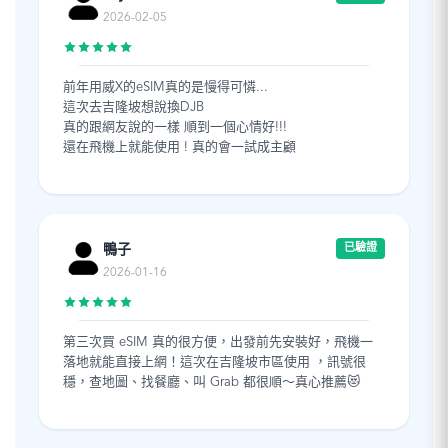
2026-02-05
前年用威X的eSIM真的是慢得可憐...
這次去吉隆坡想說換DJB
真的跟網友說的一樣 順到一個心情好!!!
還在飛機上就能使用 ! 真的會一試成主顧
鴨子
已驗證
2026-01-16
第三次買 eSIM 真的很方便，出發前先安裝好，飛機一
落地就能直接上網！這次在吉隆坡市區使用 ，訊號很
穩，查地圖、找餐廳、叫 Grab 都很順～真心推薦😻