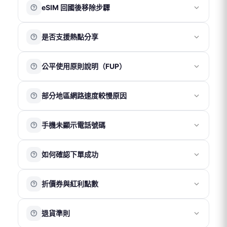
功能即可。
eSIM 回國後移除步驟
需等待系統完成處理，期間請勿刪除方案；同時可正常使
用台灣門號。
請確認 eSIM 已
使用完畢後再進行刪除
。
若在
非目的地
掃描完成後，會顯示「無法啟用」提示，請
是否支援熱點分享
iOS
：「設定 」→「行動服務」→ 點擊「旅遊用 eSIM 方
點選「好」並將 eSIM 保持關閉即可。
案」→ 點擊「關閉此號碼」 → 點擊「刪除 eSIM」→ 返回
請於抵達目的地後再重新開啟 eSIM 並開啟「數據漫遊」，
我們的產品皆支援熱點分享功能。建議僅分享至一台裝置
「行動服務」頁面 → 「旅遊用 eSIM 方案」將顯示無 SIM
即可正常使用。
公平使用原則說明（FUP）
使用，以確保網速與連線穩定性。
卡 → 點擊 該 eSIM → 選擇「更新聯絡人」
Android
：「設定 」→「網路與網際網路」→ 點擊「停用
被分享的裝置在收訊、網速及穩定性上可能會略低於主裝
公平使用原則（Fair Usage Policy）是電信商為維持網路品
SIM 卡」
置，且多裝置同時使用可能影響整體網路表現，建議以
部分地區網路速度較慢原因
質與穩定性所採取的流量管理機制。
「一機一卡」方式使用以獲得最佳體驗。
當短時間內使用大量數據，例如觀看高畫質影片、直播或
※ 部分 Google Pixel 系列手機因系統相容性限制，可能無
網路速度會因所在位置、當地電信網路覆蓋及訊號強度而
進行線上遊戲時，網路速度可能會暫時變慢，以確保其他
法正常使用熱點功能。
手機未顯示電話號碼
有所不同，因此無固定標準速度。
用戶的使用穩定性。建議在 Wi-Fi 環境下進行高流量使用，
若位於機場、地下室、山區、海域或偏遠地區，因基地台
以獲得更穩定的上網體驗。
多數方案僅提供上網服務，不包含通話與簡訊功能，因此
覆蓋較弱或訊號受遮蔽，網速可能較慢或不穩定。
如有大量數據需求，可選擇不受公平使用原則限制的方
如何確認下單成功
安裝 eSIM 或插入實體卡後，手機顯示「無號碼」屬正常情
同時，不同手機裝置的接收能力也可能影響實際上網體
案。
況。
驗。
完成官網購買後，您將收到一份訂單成立確認信。
此狀態不影響網路使用，請確認行動數據與數據漫遊已開
建議可移動至開放空間或訊號較佳位置，通常可改善連線
折價券與紅利點數
若收到以上郵件，即表示訂單已成功成立。
啟即可正常連線。
品質。如仍有異常，歡迎聯繫客服協助確認。
折價券
退貨準則
折價券折抵金額依活動公告為準。