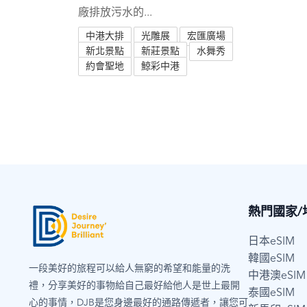
廠排放污水的...
中港大排
光雕展
宏匯廣場
新北景點
新莊景點
水舞秀
約會聖地
鯨彩中港
熱門國家/
日本eSIM
韓國eSIM
一段美好的旅程可以給人無窮的希望和能量的洗
中港澳eSIM
禮，分享美好的事物給自己最好給他人是世上最開
泰國eSIM
心的事情，DJB是您身邊最好的通路傳遞者，讓您可