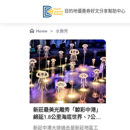
目的地
優惠券
好文分享
幫助中心
Home
>
水舞秀
新莊最美光雕秀「鯨彩中港」
綿延1.8公里海底世界、7公尺
高水舞秀 引爆新北新莊
新莊中港大排過去是新莊地區工