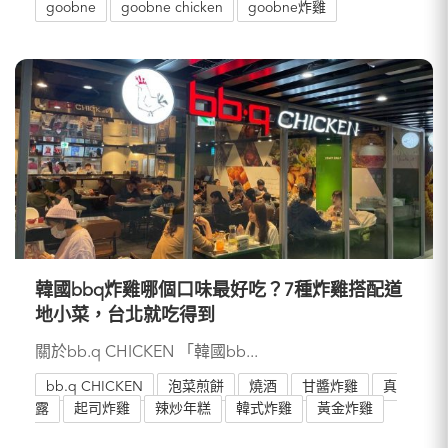
goobne
goobne chicken
goobne炸雞
韓國bbq炸雞哪個口味最好吃？7種炸雞搭配道
地小菜，台北就吃得到
關於bb.q CHICKEN 「韓國bb...
bb.q CHICKEN
泡菜煎餅
燒酒
甘醬炸雞
真
露
起司炸雞
辣炒年糕
韓式炸雞
黃金炸雞