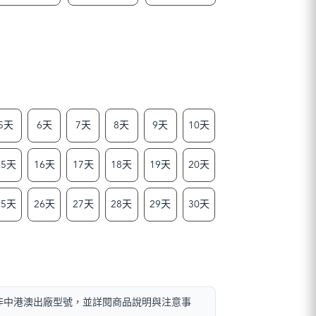
5天
6天
7天
8天
9天
10天
15天
16天
17天
18天
19天
20天
25天
26天
27天
28天
29天
30天
且非中港澳出廠型號，並詳閱商品說明與注意事