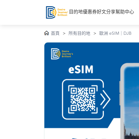
目的地
優惠券
好文分享
幫助中心
首頁
>
所有目的地
>
歐洲 eSIM｜DJB