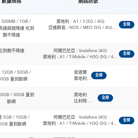
數據規格
網路訊號
500MB / 1GB /
奧地利 : A1 / 3 (5G / 4G)
全部
亞速群島 : NOS / MEO (5G / 4G)
 高速超過降速 吃到
比利時 : ORANGE / Proximus (5G / 4G)
飽不降速
保加利亞 : A1 / Vivacom (5G / 4G)
克羅埃西亞 : Telemach / A1 Hrvatska
吃到飽不降速
阿爾巴尼亞 : Vodafone (4G)
(5G / 4G)
全部
奧地利 : A1 / T-Mobile / H3G (5G / 4G)
賽普勒斯 : cyta / Epic Cyprus (5G / 4G)
比利時 : Telenet / ORANGE / Proximus
捷克 : O2 / Vodafone (5G / 4G)
(5G / 4G)
丹麥 : 3 / Telia (5G / 4G)
12GB / 50GB /
安道爾
保加利亞 : Vivacom / A1 / Yettel (5G /
全部
愛沙尼亞 : Telia / Tele2 Eesti (5G / 4G)
奧地利
00GB 量到斷網
4G)
芬蘭 : Elisa / Telia (5G / 4G)
比利時
克羅埃西亞 : Hrvatski Telekom / A1 /
法國 : SFR (5G / 4G)
保加利亞
Telemach (5G / 4G)
0GB / 30GB 量到
奧地利
法屬圭亞那 : Digicel / OMT (5G / 4G)
克羅埃西亞
全部
賽普勒斯 : Epic (5G / 4G)
比利時
斷網
德國 : O2 / Vodafone (5G / 4G)
捷克
捷克 : T-Mobile / O2 / Vodafone (5G /
保加利亞
希臘 : NOVA / Vodafone (5G / 4G)
丹麥
4G)
克羅埃西亞
瓜地洛普 : Digicel / OMT (5G / 4G)
愛沙尼亞
 5GB / 10GB /
阿爾巴尼亞 : Vodafone (4G)
丹麥 : TDC / Telenor / Telia / 3 (5G / 4G)
賽普勒斯共和國
匈牙利 : Yettel / Vodafone (5G / 4G)
全部
芬蘭
奧地利 : A1 / T-Mobile / H3G (5G / 4G)
0GB 量到斷網
愛沙尼亞 : Elisa / Tele2 / Telia (5G / 4G)
捷克
冰島 : Siminn / Vodafone (5G / 4G)
法國
比利時 : Telenet / ORANGE / Proximus
芬蘭 : Elisa / DNA / Telia (5G / 4G)
丹麥
愛爾蘭 : 3 / Vodafone (5G / 4G)
德國
(5G / 4G)
法國 : SFR / Orange / Bouygues (5G /