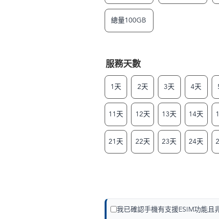
總量100GB
服務天數
1天
2天
3天
4天
11天
12天
13天
14天
21天
22天
23天
24天
我已確認手機有支援ESIM功能