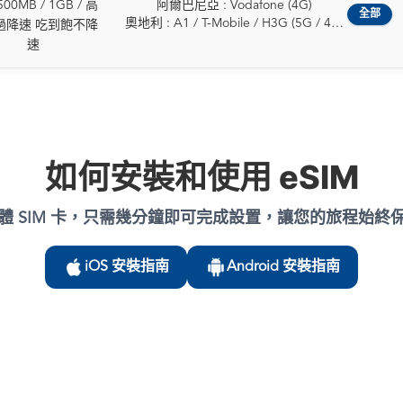
愛沙尼亞
義大利 : WINDTRE / Vodafone (5G /
00MB / 1GB / 高
阿爾巴尼亞 : Vodafone (4G)
希臘
保加利亞 : Vivacom / A1 / Yettel (5G /
4G)
全部
芬蘭
4G)
奧地利 : A1 / T-Mobile / H3G (5G / 4G)
匈牙利
過降速 吃到飽不降
4G)
德國 : O2 / T-Mobile / Vodafone (5G /
法國
拉脫維亞 : Tele2 / LMT (5G / 4G)
比利時 : Telenet / ORANGE / Proximus
冰島
速
克羅埃西亞 : Hrvatski Telekom / A1 /
4G)
德國
列支敦斯登 : Telecom Liechtenstein AG
(5G / 4G)
愛爾蘭
Telemach (5G / 4G)
希臘 : NOVA / COSMOTE / Vodafone
希臘
(5G / 4G)
保加利亞 : Vivacom / A1 / Yettel (5G /
義大利
賽普勒斯 : Epic (5G / 4G)
(5G / 4G)
匈牙利
立陶宛 : Tele2 / Telia (5G / 4G)
4G)
拉脫維亞
捷克 : T-Mobile / O2 / Vodafone (5G /
匈牙利 : Vodafone / Yettel / T-Mobile
愛爾蘭
盧森堡 : POST / Tango (5G / 4G)
克羅埃西亞 : Hrvatski Telekom / A1 /
列支敦斯登
4G)
(5G / 4G)
義大利
馬丁尼克 : Digicel / OMT (5G / 4G)
Telemach (5G / 4G)
立陶宛
丹麥 : TDC / Telenor / Telia / 3 (5G / 4G)
冰島 : Vodafone / Nova (5G / 4G)
拉脫維亞
馬爾他 : GO / Epic (5G / 4G)
賽普勒斯 : Epic (5G / 4G)
盧森堡
愛沙尼亞 : Elisa / Tele2 / Telia (5G / 4G)
愛爾蘭 : Meteor / 3 / Vodafone (5G /
立陶宛
如何安裝和使用 eSIM
馬約特 : SFR (5G / 4G)
捷克 : T-Mobile / O2 / Vodafone (5G /
馬爾他
芬蘭 : Elisa / DNA / Telia (5G / 4G)
4G)
盧森堡
荷蘭 : Vodafone / KPN (5G / 4G)
4G)
摩納哥
法國 : SFR / Orange / Bouygues (5G /
以色列 : Hot Mobile / Pelephone /
馬耳他
挪威 : Telia / Telenor (5G / 4G)
丹麥 : TDC / Telenor / Telia / 3 (5G / 4G)
荷蘭
4G)
Partner (5G / 4G)
荷蘭
體 SIM 卡，只需幾分鐘即可完成設置，讓您的旅程始終
波蘭 : PLAY / Orange (5G / 4G)
愛沙尼亞 : Elisa / Tele2 / Telia (5G / 4G)
挪威
德國 : O2 / T-Mobile / Vodafone (5G /
義大利 : Wind / Vodafone (5G / 4G)
波蘭
葡萄牙 : NOS / MEO (5G / 4G)
芬蘭 : Elisa / DNA / Telia (5G / 4G)
波蘭
4G)
拉脫維亞 : Bite / Tele2 /LMT (5G / 4G)
葡萄牙
留尼旺 : SFR (5G / 4G)
法國 : SFR / Orange / Bouygues (5G /
葡萄牙
希臘 : NOVA / COSMOTE / Vodafone
iOS 安裝指南
Android 安裝指南
列支敦斯登 : Telecom Liechtenstein
羅馬尼亞
羅馬尼亞 : Orange / Vodafone (5G /
4G)
羅馬尼亞
(5G / 4G)
(4G)
斯洛伐克
4G)
德國 : O2 / T-Mobile / Vodafone (5G /
斯洛伐克
匈牙利 : Vodafone / Yettel / T-Mobile
立陶宛 : Bite / Tele2 / Telia (5G / 4G)
斯洛維尼亞
斯洛伐克 : O2 / Orange (5G / 4G)
4G)
斯洛維尼亞
(5G / 4G)
盧森堡 : Orange / Tango (5G / 4G)
西班牙
斯洛維尼亞 : A1 / Telekom (5G / 4G)
希臘 : NOVA / COSMOTE / Vodafone
西班牙
冰島 : Vodafone / Nova (5G / 4G)
馬爾他 : Melita / Vodafone(Epic) (5G /
瑞典
西班牙 : Vodafone / Telefónica, S.A. /
(5G / 4G)
瑞典
愛爾蘭 : Meteor / 3 / Vodafone (5G /
4G)
亞速爾群島
Movistar (5G / 4G)
匈牙利 : Vodafone / Yettel / T-Mobile
瑞士
4G)
摩爾多瓦 : Orange (4G)
法屬圭亞那
瑞典 : Tele2 / 3 / Telia / Telenor (5G /
(5G / 4G)
英國
以色列 : Hot Mobile / Pelephone /
荷蘭 : KPN / Odido / Vodafone (5G /
法屬玻里尼西亞
4G)
冰島 : Vodafone / Nova (5G / 4G)
梵蒂岡城