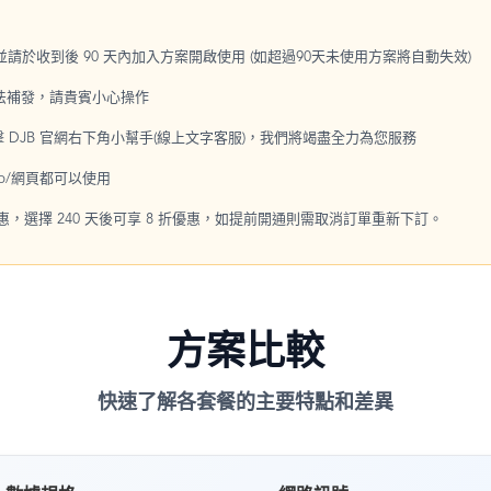
，並請於收到後 90 天內加入方案開啟使用 (如超過90天未使用方案將自動失效)
無法補發，請貴賓小心操作
點擊 DJB 官網右下角小幫手(線上文字客服)，我們將竭盡全力為您服務
p/網頁都可以使用
優惠，選擇 240 天後可享 8 折優惠，如提前開通則需取消訂單重新下訂。
方案比較
快速了解各套餐的主要特點和差異