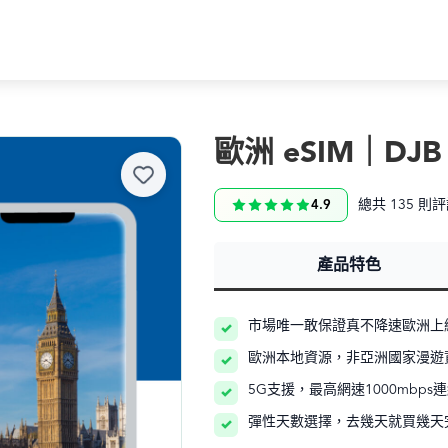
歐洲 eSIM｜DJB
總共 135 則
4.9
產品特色
市場唯一敢保證真不降速歐洲上網
歐洲本地資源，非亞洲國家漫遊
5G支援，最高網速1000mbps
彈性天數選擇，去幾天就買幾天