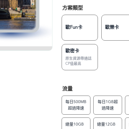
方案類型
歐Fun卡
歐樂卡
歐密卡
原生資源帶通話
CP值最高
流量
每日500MB
每日1GB超
超過降速
過降速
總量10GB
總量12GB