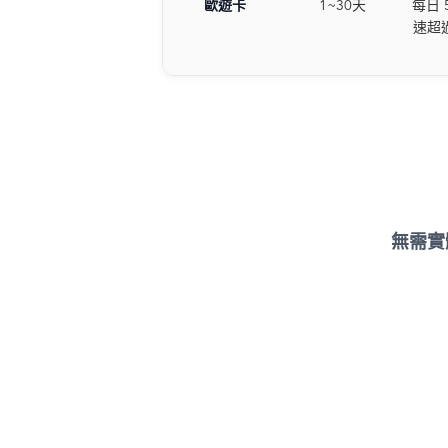
歐遊卡
1~30天
每日 5
速超
無需實