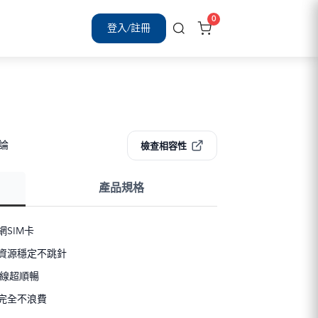
0
登入/註冊
評論
檢查相容性
產品規格
SIM卡
資源穩定不跳針
連線超順暢
完全不浪費