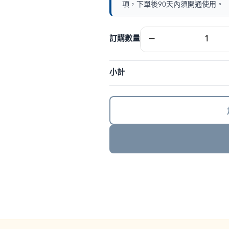
項，下單後90天內須開通使用。
歐
−
訂購數量
洲
eSIM
｜
小計
DJB
數
量