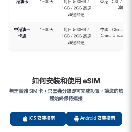
港澳卡
1~30天
每日 500MB /
香港 : CSL / CMH
澳門 : 
1GB / 2GB 高速
超過降速
中港澳一
1~30天
每日 500MB /
中國 : China Tele
China Unicom / 
卡通
1GB / 2GB 高速
Mobile
超過降速
香港 : CSL / CM
Smartone
澳門 : CTM
如何安裝和使用 eSIM
無需實體 SIM 卡，只需幾分鐘即可完成設置，讓您的旅
程始終保持連接
iOS 安裝指南
Android 安裝指南