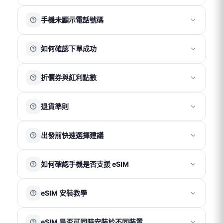
當短時間內使用大量數據，例如觀看高畫質影片、直播或
※ 部分 Google Pixel 系列手機因系統相容性限制，可能無
網路速度會因所在位置、當地電信網路覆蓋及訊號強度而
進行線上遊戲時，網路速度可能會暫時變慢，以確保其他
法正常使用熱點功能。
手機未顯示電話號碼
有所不同，因此無固定標準速度。
用戶的使用穩定性。建議在 Wi-Fi 環境下進行高流量使用，
若位於機場、地下室、山區、海域或偏遠地區，因基地台
以獲得更穩定的上網體驗。
多數方案僅提供上網服務，不包含通話與簡訊功能，因此
覆蓋較弱或訊號受遮蔽，網速可能較慢或不穩定。
如有大量數據需求，可選擇不受公平使用原則限制的方
如何確認下單成功
安裝 eSIM 或插入實體卡後，手機顯示「無號碼」屬正常情
同時，不同手機裝置的接收能力也可能影響實際上網體
案。
況。
驗。
完成官網購買後，您將收到一份訂單成立確認信。
此狀態不影響網路使用，請確認行動數據與數據漫遊已開
建議可移動至開放空間或訊號較佳位置，通常可改善連線
折價券與紅利點數
若收到以上郵件，即表示訂單已成功成立。
啟即可正常連線。
品質。如仍有異常，歡迎聯繫客服協助確認。
折價券
退貨準則
折價券折抵金額依活動公告為準。
結帳時輸入折價券代碼即可使用。
實體卡
出發前快速選擇建議
實體卡享有 7 日鑑賞期，請於收到商品後 7 日內（以物流
紅利點數
系統紀錄為準）聯繫客服申請退換貨。
若出發時間較緊迫，建議依需求選擇：
鑑賞期非試用期，退回商品須為全新狀態且包裝完整。上
使用會員帳號下單後可累積紅利點數，消費滿 100 元可獲
如何確認手機是否支援 eSIM
實體卡（桃園機場取件）
網卡一經使用，若經判定為 SIM 卡本身瑕疵或故障，方可
得 1 點。
辦理退貨。
1 點可折抵 1 元。
適合需要實體卡並可於出發當天於
桃園機場
領取的用戶。
請在手機撥號畫面輸入
*#06#
進行查詢。若畫面中顯示
eSIM 安裝教學
若確認為卡片故障，退款金額以實際購買金額為上限，不
訂單取消後，紅利點數將於 1 個工作天內自動退回會員賬
請先於官網下單，再至合作櫃檯憑訂單編號領取。
EID
資訊，即代表您的裝置支援 eSIM 功能；若未顯示，則
包含間接損失。
號。
eSIM（以電子郵件寄送 QR Code）
表示不支援。
iOS 系統
若於目的地無法使用，請於當下聯繫客服協助處理，恕不
※ 紅利點數與折價券無法同時使用。
eSIM 是否可同時安裝於不同裝置
接受返國後再提出退款申請。
適合手機支援 eSIM 功能的用戶。付款成功後，系統通常於