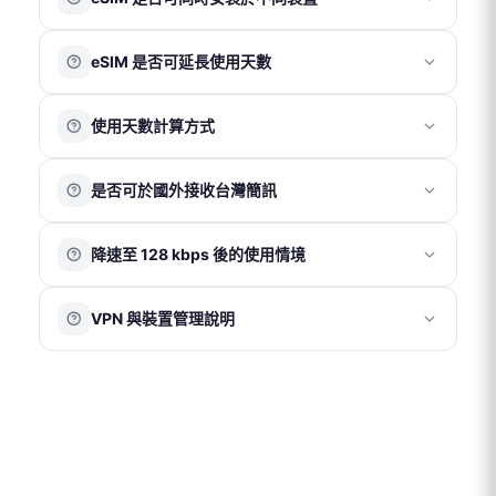
影片（請點擊以下版本觀看）
：
各國電信環境與基地台覆蓋情況不同，網路速度或訊號表
30 分鐘內將 QR Code 發送至您的電子信箱。
🔗
iOS 26 以上
eSIM QR Code 僅限安裝於一部手機使用。
現可能因當地環境而異，恕無法因此提出退費。
eSIM 是否可延長使用天數
🔗
iOS 16 以上
請於確認方案與使用天數無誤後再進行掃描安裝，一經完
成安裝即綁定該裝置，無法轉移。
eSIM 方案為一次性使用，無法中途加購天數或延長使用。
圖片（請點擊放大圖片）：
eSIM
使用天數計算方式
如行程延長，需於官網重新購買新方案，並於原方案到期
後再使用新 QR Code。
eSIM 為電子資訊型產品，一經成立訂單後恕無法取消或退
以當地時間為準
，開通當日即為第 1 天，例如：當日
款。
※ 若已在當地，請勿提前安裝；安裝後即開始計算使用天
是否可於國外接收台灣簡訊
09:00 開通使用，至當日 23:59 即為第 1 天結束。
eSIM 需於訂單成立後 90 天內完成使用，逾期將失效。
數。
eSIM 若未經客服指示即自行刪除，恕無法補發或退款。
可以。若需在國外使用台灣門號的通話、簡訊或接收驗證
如遇天災或特殊不可抗力因素，請提供相關證明後由客服
降速至 128 kbps 後的使用情境
碼功能，需確認台灣電信商已開啟國際漫遊服務，相關費
協助評估退款事宜。
用依台灣電信商規定為準。
當網路速度降至 128 kbps 時，仍可維持基本連線功能，例
在已開啟國際漫遊的情況下，若僅使用我們的網卡上網，
VPN 與裝置管理說明
如收發文字訊息瀏覽簡易網頁等。
建議將台灣門號的「行動數據漫遊」關閉，以避免產生額
外數據費用。
VPN 或 iOS 系統內的描述檔可能會影響網路連線設定，造
成網速異常、無法連線、eSIM 安裝失敗、或使用不穩定的
情況。為確保正常使用，建議使用期間暫時關閉 VPN，並
確認手機未安裝任何描述檔。
※ iOS 系統檢查步驟：「設定」→「一般」→「VPN 與裝
置管理」