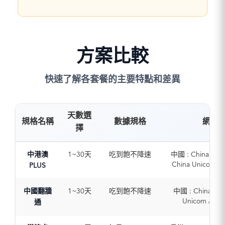
方案比較
快速了解各套餐的主要特點和差異
天數選
規格名稱
數據規格
網路
擇
中港澳
1~30天
吃到飽不降速
中國 : China Tele
China Unicom / 
PLUS
Mobile
香港 : CSL / CM
中國翻牆
1~30天
吃到飽不降速
中國 : China Tel
Smartone
Unicom / Chi
通
澳門 : CTM