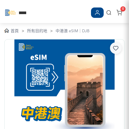
0
登入/註冊
首頁
>
所有目的地
>
中港澳 eSIM｜DJB