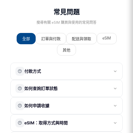
常見問題
搜尋有關 eSIM 購買與使用的常見問答
eSIM
全部
訂單與付款
配送與領取
其他
付款方式
目前提供以下付款方式：
如何查詢訂單狀態
銀行信用卡
ATM 轉帳
請先註冊並登入會員帳號，訪客無法查詢訂單紀錄。
超商代碼繳費
如何申請收據
登入後，您可於「訂單頁面」查看目前及過往的訂單資
街口支付
LINE Pay
訊。
請於結帳頁面完整填寫抬頭、統一編號及電子信箱。會計
Apple Pay
eSIM：取得方式與時間
部將於 1～2 個工作天內寄送電子收據至您的信箱。
注意事項