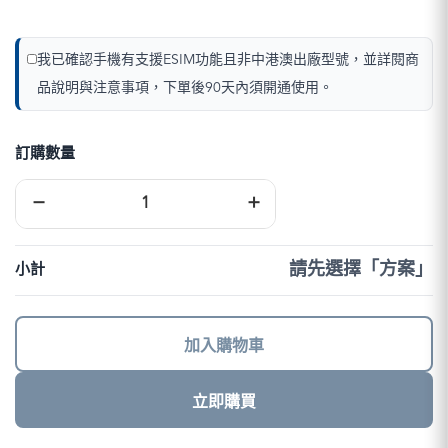
我已確認手機有支援ESIM功能且非中港澳出廠型號，並詳閱商
品說明與注意事項，下單後90天內須開通使用。
訂購數量
中
−
+
港
澳
eSIM
｜
請先選擇「方案」
小計
DJB
數
量
加入購物車
立即購買