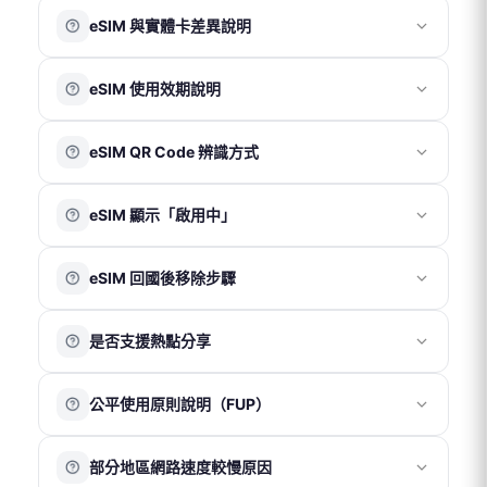
eSIM 為電子虛擬產品，無需運費及實體配送，將以電子郵
國際電話卡及國際網路卡適用零稅率，恕不另開立統一發
eSIM 與實體卡差異說明
件寄送 QR Code。
票。
付款成功後，系統通常於 30 分鐘內寄出 eSIM 啟用資訊至
每筆訂單僅開立一張電子收據，無法拆分。
eSIM 是嵌入在設備內部的電子虛擬 SIM 卡，無需實體卡
您的電子信箱。
收據品名統一為「上網卡」，無法更改。
eSIM 使用效期說明
片，透過掃描 QR Code 即可啟用；實體 SIM 卡則需插入
收據金額將以訂單實際支付總金額為準（含運費及折扣後
若未在收件匣看到相關郵件，請先檢查垃圾郵件匣。
手機卡槽後使用。
金額）。
eSIM 方案須於下單後 90 天內完成安裝與啟用，逾期將自
兩者主要差異在於使用形式不同，實際網路品質與使用效
eSIM QR Code 辨識方式
動失效。效期自訂單成立日起計算。只要於效期內抵達目
果依當地電信覆蓋情況為準。
的地並完成開通，即可使用所購買的完整天數。
更多資訊可參考以下連結：
每組 eSIM QR Code 下方皆附有對應 ICCID，可作為方案
※ 澳洲方案於下單後即自動開通，使用天數自當日開始計
🔗
https://djbcard.com/esim-introduction/
eSIM 顯示「啟用中」
資訊辨識參考。
算。
eSIM QR Code 不限手機型號使用，只要手機支援 eSIM
這是 iOS 系統正常現象，代表 eSIM 已成功加入裝置。僅
功能即可。
eSIM 回國後移除步驟
需等待系統完成處理，期間請勿刪除方案；同時可正常使
用台灣門號。
請確認 eSIM 已
使用完畢後再進行刪除
。
若在
非目的地
掃描完成後，會顯示「無法啟用」提示，請
是否支援熱點分享
iOS
：「設定 」→「行動服務」→ 點擊「旅遊用 eSIM 方
點選「好」並將 eSIM 保持關閉即可。
案」→ 點擊「關閉此號碼」 → 點擊「刪除 eSIM」→ 返回
請於抵達目的地後再重新開啟 eSIM 並開啟「數據漫遊」，
我們的產品皆支援熱點分享功能。建議僅分享至一台裝置
「行動服務」頁面 → 「旅遊用 eSIM 方案」將顯示無 SIM
即可正常使用。
公平使用原則說明（FUP）
使用，以確保網速與連線穩定性。
卡 → 點擊 該 eSIM → 選擇「更新聯絡人」
Android
：「設定 」→「網路與網際網路」→ 點擊「停用
被分享的裝置在收訊、網速及穩定性上可能會略低於主裝
公平使用原則（Fair Usage Policy）是電信商為維持網路品
SIM 卡」
置，且多裝置同時使用可能影響整體網路表現，建議以
部分地區網路速度較慢原因
質與穩定性所採取的流量管理機制。
「一機一卡」方式使用以獲得最佳體驗。