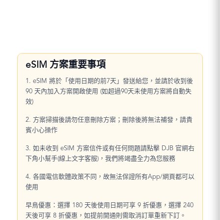
eSIM 方案重要事項
1. eSIM 將於「使用日期的前7天」發送給您，並請於收到後
90 天內加入方案開啟使用 (如超過90天未使用方案將自動失
效)
2. 方案掃描後請勿任意刪除方案；刪除後將無法補發，請貴
賓小心操作
3. 如未收到 eSIM 方案信件或有任何問題請點擊 DJB 官網右
下角小幫手(線上文字客服)，我們將竭盡全力為您服務
4. 各國電信軟體政策不同，故無法保證所有App/網頁都可以
使用
早鳥優惠：選擇 180 天後使用日期可享 9 折優惠，選擇 240
天後可享 8 折優惠，如提前開通則需取消訂單重新下訂。