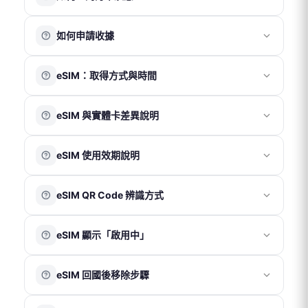
ATM 轉帳
請先註冊並登入會員帳號，訪客無法查詢訂單紀錄。
超商代碼繳費
如何申請收據
登入後，您可於「訂單頁面」查看目前及過往的訂單資
街口支付
LINE Pay
訊。
請於結帳頁面完整填寫抬頭、統一編號及電子信箱。會計
Apple Pay
eSIM：取得方式與時間
部將於 1～2 個工作天內寄送電子收據至您的信箱。
注意事項
eSIM 為電子虛擬產品，無需運費及實體配送。
國際電話卡及國際網路卡適用零稅率，恕不另開立統一發
eSIM 與實體卡差異說明
訂單成立後，eSIM 將於使用日期前 7 天發送至您的電子信
票。
箱。
每筆訂單僅開立一張電子收據，無法拆分。
eSIM 是嵌入在設備內部的電子虛擬 SIM 卡，無需實體卡
若未在收件匣看到相關郵件，請先檢查垃圾郵件匣。
收據品名統一為「上網卡」，無法更改。
eSIM 使用效期說明
片，透過掃描 QR Code 即可啟用；實體 SIM 卡則需插入
收據金額將以訂單實際支付總金額為準（含運費及折扣後
手機卡槽後使用。
金額）。
eSIM 將於使用日期前 7 天發送至您的信箱，收到後請於
兩者主要差異在於使用形式不同，實際網路品質與使用效
eSIM QR Code 辨識方式
90 天效期內完成加入方案並啟用。只要於效期內抵達目的
果依當地電信覆蓋情況為準。
地並完成開通，即可使用所購買的完整天數。
更多資訊可參考以下連結：
每組 eSIM QR Code 上方皆附有對應 ICCID，可作為方案
※ 澳洲方案於下單後即自動開通，使用天數自當日開始計
🔗
https://djbcard.com/esim-introduction/
eSIM 顯示「啟用中」
資訊辨識參考。
算。
eSIM QR Code 不限手機型號使用，只要手機支援 eSIM
這是 iOS 系統正常現象，代表 eSIM 已成功加入裝置。僅
功能即可。
eSIM 回國後移除步驟
需等待系統完成處理，期間請勿刪除方案；同時可正常使
用台灣門號。
請確認 eSIM 已
使用完畢後再進行刪除
。
若在
非目的地
掃描完成後，會顯示「無法啟用」提示，請