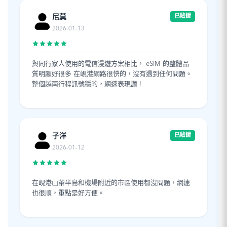
尼莫
已驗證
2026-01-13
與同行家人使用的電信漫遊方案相比， eSIM 的整體品
質明顯好很多 在峴港網路很快的，沒有遇到任何問題。
整個越南行程訊號穩的，網速表現讚 !
子洋
已驗證
2026-01-12
在峴港山茶半島和機場附近的市區使用都沒問題，網速
也很順，重點是好方便。