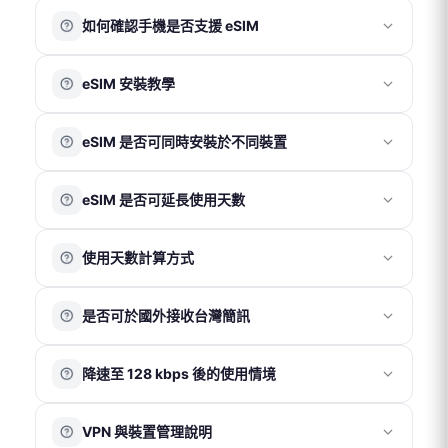
系統紀錄為準）聯繫客服申請退換貨。
若出發時間較緊迫，建議依需求選擇：
鑑賞期非試用期，退回商品須為全新狀態且包裝完整。上
使用會員帳號下單後可累積紅利點數，消費滿 100 元可獲
如何確認手機是否支援 eSIM
實體卡（桃園機場取件）
網卡一經使用，若經判定為 SIM 卡本身瑕疵或故障，方可
得 1 點。
辦理退貨。
1 點可折抵 1 元。
適合需要實體卡並可於出發當天於
桃園機場
領取的用戶。
請在手機撥號畫面輸入
*#06#
進行查詢。若畫面中顯示
eSIM 安裝教學
若確認為卡片故障，退款金額以實際購買金額為上限，不
訂單取消後，紅利點數將於 1 個工作天內自動退回會員賬
請先於官網下單，再至合作櫃檯憑訂單編號領取。
EID
資訊，即代表您的裝置支援 eSIM 功能；若未顯示，則
包含間接損失。
號。
eSIM（以電子郵件寄送 QR Code）
表示不支援。
iOS 系統
若於目的地無法使用，請於當下聯繫客服協助處理，恕不
※ 紅利點數與折價券無法同時使用。
eSIM 是否可同時安裝於不同裝置
接受返國後再提出退款申請。
適合手機支援 eSIM 功能的用戶。訂單成立後，eSIM 將發
影片教學
：
各國電信環境與基地台覆蓋情況不同，網路速度或訊號表
送至您的電子信箱。
🔗
iOS 26 以上
eSIM QR Code 僅限安裝於一部手機使用。
現可能因當地環境而異，恕無法因此提出退費。
eSIM 是否可延長使用天數
🔗
iOS 16 以上
請於確認方案與使用天數無誤後再進行掃描安裝，一經完
成安裝即綁定該裝置，無法轉移。
eSIM 方案為一次性使用，無法中途加購天數或延長使用。
圖解說明：
eSIM
使用天數計算方式
如行程延長，需於官網重新購買新方案，並於原方案到期
🔗
https://djbcard.com/esim-setup-tutorial/
後再使用新 eSIM。
eSIM 於使用日期前 7 天發送至您的電子信箱。於發送前可
以當地時間為準
，開通當日即為第 1 天，例如：當日
申請取消及退款；發送後恕無法取消或退款。
※ 若已在當地，請勿提前安裝；安裝後即開始計算使用天
Android 系統
是否可於國外接收台灣簡訊
09:00 開通使用，至當日 23:59 即為第 1 天結束。
eSIM 須於收到後 90 天內完成安裝並啟用，逾期將自動失
數。
效。
圖解說明
：
可以。若需在國外使用台灣門號的通話、簡訊或接收驗證
eSIM 若未經客服指示即自行刪除，恕無法補發或退款。
🔗
https://djbcard.com/android-esim-setup-tutorial/
降速至 128 kbps 後的使用情境
碼功能，需確認台灣電信商已開啟國際漫遊服務，相關費
如遇天災或特殊不可抗力因素，請提供相關證明後由客服
用依台灣電信商規定為準。
協助評估退款事宜。
當網路速度降至 128 kbps 時，仍可維持基本連線功能，例
在已開啟國際漫遊的情況下，若僅使用我們的網卡上網，
VPN 與裝置管理說明
如收發文字訊息瀏覽簡易網頁等。
建議將台灣門號的「行動數據漫遊」關閉，以避免產生額