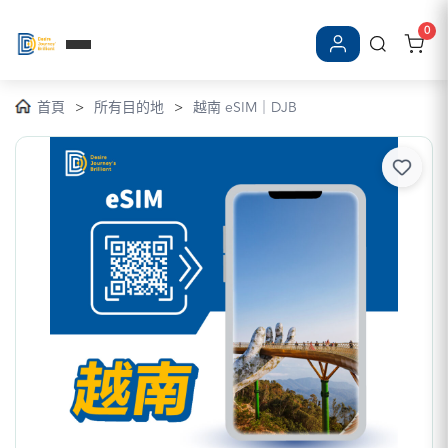
0
登入/註冊
首頁
>
所有目的地
>
越南 eSIM｜DJB