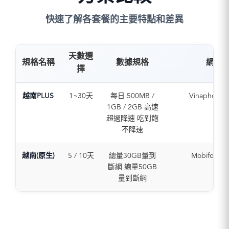
快速了解各套餐的主要特點和差異
天數選
規格名稱
數據規格
網路
擇
越南PLUS
1~30天
每日 500MB /
Vinaphone (
1GB / 2GB 高速
超過降速 吃到飽
不降速
越南(原生)
5 / 10天
總量30GB量到
Mobifone (
斷網 總量50GB
量到斷網