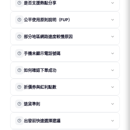
是否支援熱點分享
iOS
：「設定 」→「行動服務」→ 點擊「旅遊用 eSIM 方
點選「好」並將 eSIM 保持關閉即可。
案」→ 點擊「關閉此號碼」 → 點擊「刪除 eSIM」→ 返回
請於抵達目的地後再重新開啟 eSIM 並開啟「數據漫遊」，
我們的產品皆支援熱點分享功能。建議僅分享至一台裝置
「行動服務」頁面 → 「旅遊用 eSIM 方案」將顯示無 SIM
即可正常使用。
公平使用原則說明（FUP）
使用，以確保網速與連線穩定性。
卡 → 點擊 該 eSIM → 選擇「更新聯絡人」
Android
：「設定 」→「網路與網際網路」→ 點擊「停用
被分享的裝置在收訊、網速及穩定性上可能會略低於主裝
公平使用原則（Fair Usage Policy）是電信商為維持網路品
SIM 卡」
置，且多裝置同時使用可能影響整體網路表現，建議以
部分地區網路速度較慢原因
質與穩定性所採取的流量管理機制。
「一機一卡」方式使用以獲得最佳體驗。
當短時間內使用大量數據，例如觀看高畫質影片、直播或
※ 部分 Google Pixel 系列手機因系統相容性限制，可能無
網路速度會因所在位置、當地電信網路覆蓋及訊號強度而
進行線上遊戲時，網路速度可能會暫時變慢，以確保其他
法正常使用熱點功能。
手機未顯示電話號碼
有所不同，因此無固定標準速度。
用戶的使用穩定性。建議在 Wi-Fi 環境下進行高流量使用，
若位於機場、地下室、山區、海域或偏遠地區，因基地台
以獲得更穩定的上網體驗。
多數方案僅提供上網服務，不包含通話與簡訊功能，因此
覆蓋較弱或訊號受遮蔽，網速可能較慢或不穩定。
如有大量數據需求，可選擇不受公平使用原則限制的方
如何確認下單成功
安裝 eSIM 或插入實體卡後，手機顯示「無號碼」屬正常情
同時，不同手機裝置的接收能力也可能影響實際上網體
案。
況。
驗。
完成官網購買後，您將收到一份訂單成立確認信。
※ 此狀態不影響網路使用，請確認行動數據與數據漫遊已
※ 建議可移動至開放空間或訊號較佳位置，通常可改善連
折價券與紅利點數
若收到以上郵件，即表示訂單已成功成立。
開啟即可正常連線。
線品質。如仍有異常，歡迎聯繫客服協助確認。
折價券
退貨準則
折價券折抵金額依活動公告為準。
結帳時輸入折價券代碼即可使用。
實體卡
出發前快速選擇建議
實體卡享有 7 日鑑賞期，請於收到商品後 7 日內（以物流
紅利點數