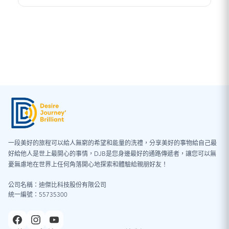
外數據費用。
VPN 或 iOS 系統內的描述檔可能會影響網路連線設定，造
成網速異常、無法連線、eSIM 安裝失敗、或使用不穩定的
情況。為確保正常使用，建議使用期間暫時關閉 VPN，並
確認手機未安裝任何描述檔。
※ iOS 系統檢查步驟：「設定」→「一般」→「VPN 與裝
置管理」
一段美好的旅程可以給人無窮的希望和能量的洗禮，分享美好的事物給自己最
好給他人是世上最開心的事情，DJB是您身邊最好的通路傳遞者，讓您可以無
憂無慮地在世界上任何角落開心地探索和體驗給親朋好友！
公司名稱：迪傑比科技股份有限公司
統一編號：55735300