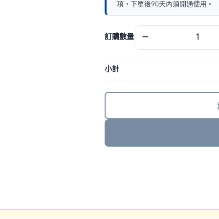
項，下單後90天內須開通使用。
歐
−
訂購數量
洲
eSIM
｜
小計
DJB
數
量