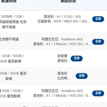
數據規格
網路訊號
500MB / 1GB /
奧地利 : A1 / 3 (5G / 4G)
全部
亞速群島 : NOS / MEO (5G / 4G)
 高速超過降速 吃到
比利時 : ORANGE / Proximus (5G / 4G)
飽不降速
保加利亞 : A1 / Vivacom (5G / 4G)
克羅埃西亞 : Telemach / A1 Hrvatska
吃到飽不降速
阿爾巴尼亞 : Vodafone (4G)
(5G / 4G)
全部
奧地利 : A1 / T-Mobile / H3G (5G / 4G)
賽普勒斯 : cyta / Epic Cyprus (5G / 4G)
比利時 : Telenet / ORANGE / Proximus
捷克 : O2 / Vodafone (5G / 4G)
(5G / 4G)
丹麥 : 3 / Telia (5G / 4G)
12GB / 50GB /
安道爾
保加利亞 : Vivacom / A1 / Yettel (5G /
全部
愛沙尼亞 : Telia / Tele2 Eesti (5G / 4G)
奧地利
00GB 量到斷網
4G)
芬蘭 : Elisa / Telia (5G / 4G)
比利時
克羅埃西亞 : Hrvatski Telekom / A1 /
法國 : SFR (5G / 4G)
保加利亞
Telemach (5G / 4G)
0GB / 30GB 量到
奧地利
法屬圭亞那 : Digicel / OMT (5G / 4G)
克羅埃西亞
全部
賽普勒斯 : Epic (5G / 4G)
比利時
斷網
德國 : O2 / Vodafone (5G / 4G)
捷克
捷克 : T-Mobile / O2 / Vodafone (5G /
保加利亞
希臘 : NOVA / Vodafone (5G / 4G)
丹麥
4G)
克羅埃西亞
瓜地洛普 : Digicel / OMT (5G / 4G)
愛沙尼亞
 5GB / 10GB /
阿爾巴尼亞 : Vodafone (4G)
丹麥 : TDC / Telenor / Telia / 3 (5G / 4G)
賽普勒斯共和國
匈牙利 : Yettel / Vodafone (5G / 4G)
全部
芬蘭
奧地利 : A1 / T-Mobile / H3G (5G / 4G)
0GB 量到斷網
愛沙尼亞 : Elisa / Tele2 / Telia (5G / 4G)
捷克
冰島 : Siminn / Vodafone (5G / 4G)
法國
比利時 : Telenet / ORANGE / Proximus
芬蘭 : Elisa / DNA / Telia (5G / 4G)
丹麥
愛爾蘭 : 3 / Vodafone (5G / 4G)
德國
(5G / 4G)
法國 : SFR / Orange / Bouygues (5G /