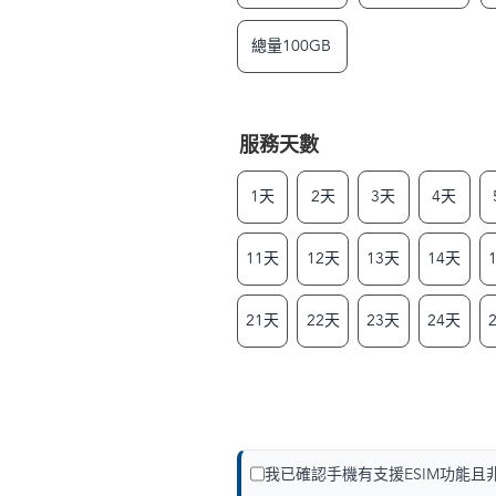
總量100GB
服務天數
1天
2天
3天
4天
11天
12天
13天
14天
21天
22天
23天
24天
我已確認手機有支援ESIM功能