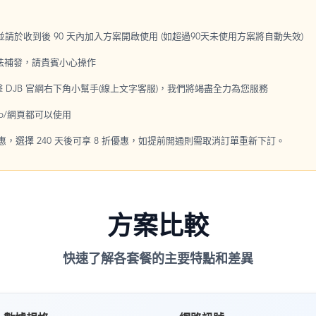
，並請於收到後 90 天內加入方案開啟使用 (如超過90天未使用方案將自動失效)
無法補發，請貴賓小心操作
點擊 DJB 官網右下角小幫手(線上文字客服)，我們將竭盡全力為您服務
p/網頁都可以使用
優惠，選擇 240 天後可享 8 折優惠，如提前開通則需取消訂單重新下訂。
方案比較
快速了解各套餐的主要特點和差異