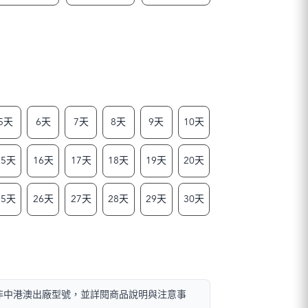
5天
6天
7天
8天
9天
10天
15天
16天
17天
18天
19天
20天
25天
26天
27天
28天
29天
30天
且非中港澳出廠型號，並詳閱商品說明與注意事