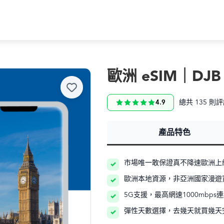
歐洲 eSIM｜DJB
總共 135 則
4.9
產品特色
市場唯一敢保證真不降速歐洲上網
歐洲本地資源，非亞洲國家漫遊
5G支援，最高網速1000mbps
彈性天數選擇，去幾天就買幾天