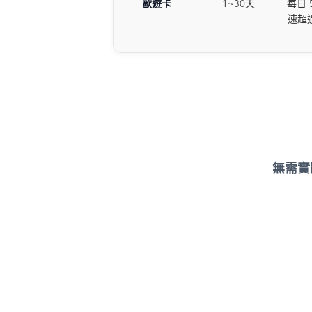
歐遊卡
1~30天
每日 5
速超
無需實