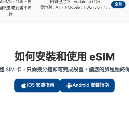
愛沙尼亞
義大利 : WINDTRE / Vodafone (5G /
00MB / 1GB / 高
阿爾巴尼亞 : Vodafone (4G)
希臘
保加利亞 : Vivacom / A1 / Yettel (5G /
4G)
全部
芬蘭
4G)
奧地利 : A1 / T-Mobile / H3G (5G / 4G)
匈牙利
過降速 吃到飽不降
4G)
德國 : O2 / T-Mobile / Vodafone (5G /
法國
拉脫維亞 : Tele2 / LMT (5G / 4G)
比利時 : Telenet / ORANGE / Proximus
冰島
速
克羅埃西亞 : Hrvatski Telekom / A1 /
4G)
德國
列支敦斯登 : Telecom Liechtenstein AG
(5G / 4G)
愛爾蘭
Telemach (5G / 4G)
希臘 : NOVA / COSMOTE / Vodafone
希臘
(5G / 4G)
保加利亞 : Vivacom / A1 / Yettel (5G /
義大利
賽普勒斯 : Epic (5G / 4G)
(5G / 4G)
匈牙利
立陶宛 : Tele2 / Telia (5G / 4G)
4G)
拉脫維亞
捷克 : T-Mobile / O2 / Vodafone (5G /
匈牙利 : Vodafone / Yettel / T-Mobile
愛爾蘭
盧森堡 : POST / Tango (5G / 4G)
克羅埃西亞 : Hrvatski Telekom / A1 /
列支敦斯登
4G)
(5G / 4G)
義大利
馬丁尼克 : Digicel / OMT (5G / 4G)
Telemach (5G / 4G)
立陶宛
丹麥 : TDC / Telenor / Telia / 3 (5G / 4G)
冰島 : Vodafone / Nova (5G / 4G)
拉脫維亞
馬爾他 : GO / Epic (5G / 4G)
賽普勒斯 : Epic (5G / 4G)
盧森堡
愛沙尼亞 : Elisa / Tele2 / Telia (5G / 4G)
愛爾蘭 : Meteor / 3 / Vodafone (5G /
立陶宛
如何安裝和使用 eSIM
馬約特 : SFR (5G / 4G)
捷克 : T-Mobile / O2 / Vodafone (5G /
馬爾他
芬蘭 : Elisa / DNA / Telia (5G / 4G)
4G)
盧森堡
荷蘭 : Vodafone / KPN (5G / 4G)
4G)
摩納哥
法國 : SFR / Orange / Bouygues (5G /
以色列 : Hot Mobile / Pelephone /
馬耳他
挪威 : Telia / Telenor (5G / 4G)
丹麥 : TDC / Telenor / Telia / 3 (5G / 4G)
荷蘭
4G)
Partner (5G / 4G)
荷蘭
體 SIM 卡，只需幾分鐘即可完成設置，讓您的旅程始終
波蘭 : PLAY / Orange (5G / 4G)
愛沙尼亞 : Elisa / Tele2 / Telia (5G / 4G)
挪威
德國 : O2 / T-Mobile / Vodafone (5G /
義大利 : Wind / Vodafone (5G / 4G)
波蘭
葡萄牙 : NOS / MEO (5G / 4G)
芬蘭 : Elisa / DNA / Telia (5G / 4G)
波蘭
4G)
拉脫維亞 : Bite / Tele2 /LMT (5G / 4G)
葡萄牙
留尼旺 : SFR (5G / 4G)
法國 : SFR / Orange / Bouygues (5G /
葡萄牙
希臘 : NOVA / COSMOTE / Vodafone
iOS 安裝指南
Android 安裝指南
列支敦斯登 : Telecom Liechtenstein
羅馬尼亞
羅馬尼亞 : Orange / Vodafone (5G /
4G)
羅馬尼亞
(5G / 4G)
(4G)
斯洛伐克
4G)
德國 : O2 / T-Mobile / Vodafone (5G /
斯洛伐克
匈牙利 : Vodafone / Yettel / T-Mobile
立陶宛 : Bite / Tele2 / Telia (5G / 4G)
斯洛維尼亞
斯洛伐克 : O2 / Orange (5G / 4G)
4G)
斯洛維尼亞
(5G / 4G)
盧森堡 : Orange / Tango (5G / 4G)
西班牙
斯洛維尼亞 : A1 / Telekom (5G / 4G)
希臘 : NOVA / COSMOTE / Vodafone
西班牙
冰島 : Vodafone / Nova (5G / 4G)
馬爾他 : Melita / Vodafone(Epic) (5G /
瑞典
西班牙 : Vodafone / Telefónica, S.A. /
(5G / 4G)
瑞典
愛爾蘭 : Meteor / 3 / Vodafone (5G /
4G)
亞速爾群島
Movistar (5G / 4G)
匈牙利 : Vodafone / Yettel / T-Mobile
瑞士
4G)
摩爾多瓦 : Orange (4G)
法屬圭亞那
瑞典 : Tele2 / 3 / Telia / Telenor (5G /
(5G / 4G)
英國
以色列 : Hot Mobile / Pelephone /
荷蘭 : KPN / Odido / Vodafone (5G /
法屬玻里尼西亞
4G)
冰島 : Vodafone / Nova (5G / 4G)
梵蒂岡城