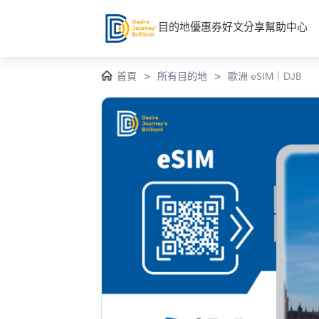
目的地
優惠券
好文分享
幫助中心
首頁
>
所有目的地
>
歐洲 eSIM｜DJB