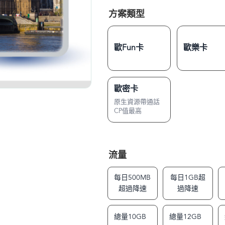
方案類型
歐Fun卡
歐樂卡
歐密卡
原生資源帶通話
CP值最高
流量
每日500MB
每日1GB超
超過降速
過降速
總量10GB
總量12GB