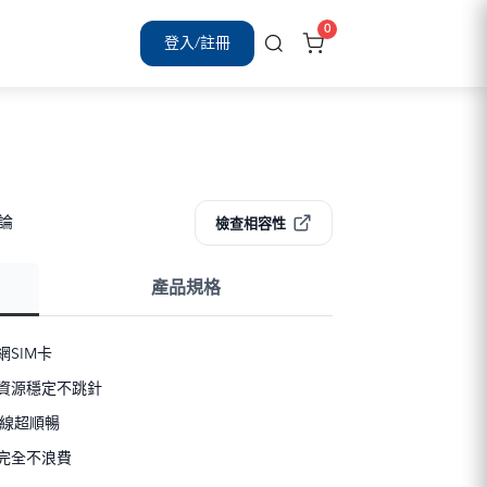
0
登入/註冊
評論
檢查相容性
產品規格
SIM卡
資源穩定不跳針
連線超順暢
完全不浪費