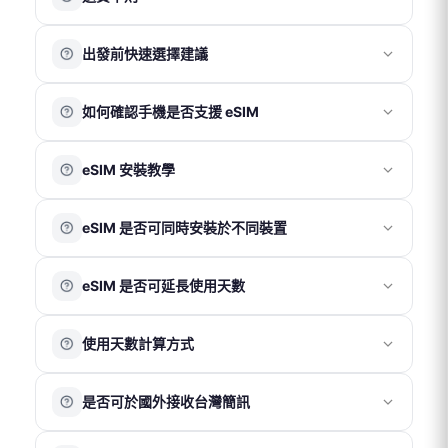
折價券折抵金額依活動公告為準。
結帳時輸入折價券代碼即可使用。
實體卡
出發前快速選擇建議
實體卡享有 7 日鑑賞期，請於收到商品後 7 日內（以物流
紅利點數
系統紀錄為準）聯繫客服申請退換貨。
若出發時間較緊迫，建議依需求選擇：
鑑賞期非試用期，退回商品須為全新狀態且包裝完整。上
使用會員帳號下單後可累積紅利點數，消費滿 100 元可獲
如何確認手機是否支援 eSIM
實體卡（桃園機場取件）
網卡一經使用，若經判定為 SIM 卡本身瑕疵或故障，方可
得 1 點。
辦理退貨。
1 點可折抵 1 元。
適合需要實體卡並可於出發當天於
桃園機場
領取的用戶。
請在手機撥號畫面輸入
*#06#
進行查詢。若畫面中顯示
eSIM 安裝教學
若確認為卡片故障，退款金額以實際購買金額為上限，不
訂單取消後，紅利點數將於 1 個工作天內自動退回會員賬
請先於官網下單，再至合作櫃檯憑訂單編號領取。
EID
資訊，即代表您的裝置支援 eSIM 功能；若未顯示，則
包含間接損失。
號。
eSIM（以電子郵件寄送 QR Code）
表示不支援。
iOS 系統
若於目的地無法使用，請於當下聯繫客服協助處理，恕不
※ 紅利點數與折價券無法同時使用。
eSIM 是否可同時安裝於不同裝置
接受返國後再提出退款申請。
適合手機支援 eSIM 功能的用戶。付款成功後，系統通常於
影片（請點擊以下版本觀看）
：
各國電信環境與基地台覆蓋情況不同，網路速度或訊號表
30 分鐘內將 QR Code 發送至您的電子信箱。
🔗
iOS 26 以上
eSIM QR Code 僅限安裝於一部手機使用。
現可能因當地環境而異，恕無法因此提出退費。
eSIM 是否可延長使用天數
🔗
iOS 16 以上
請於確認方案與使用天數無誤後再進行掃描安裝，一經完
成安裝即綁定該裝置，無法轉移。
eSIM 方案為一次性使用，無法中途加購天數或延長使用。
圖片（請點擊放大圖片）：
eSIM
使用天數計算方式
如行程延長，需於官網重新購買新方案，並於原方案到期
後再使用新 QR Code。
eSIM 於使用日期前 7 天發送至客人信箱。於發送前可申請
以當地時間為準
，開通當日即為第 1 天，例如：當日
取消及退款；發送後恕無法取消或退款。
※ 若已在當地，請勿提前安裝；安裝後即開始計算使用天
是否可於國外接收台灣簡訊
09:00 開通使用，至當日 23:59 即為第 1 天結束。
eSIM 須於收到後 90 天內完成安裝啟用，逾期將自動失
數。
效。
可以。若需在國外使用台灣門號的通話、簡訊或接收驗證