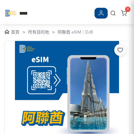
0
登入/註冊
首頁
>
所有目的地
>
阿聯酋 eSIM｜DJB