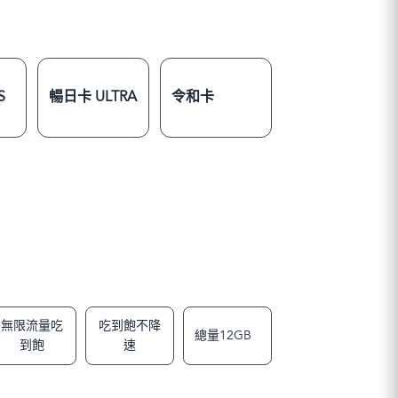
S
暢日卡 ULTRA
令和卡
無限流量吃
吃到飽不降
總量12GB
到飽
速