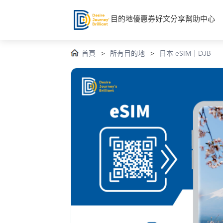
目的地
優惠券
好文分享
幫助中心
首頁
>
所有目的地
>
日本 eSIM｜DJB