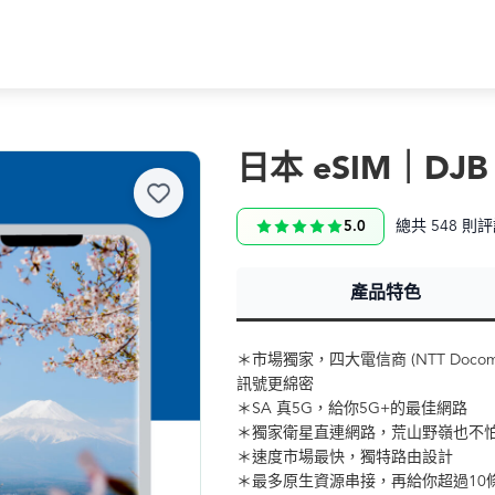
日本 eSIM｜DJB
總共 548 則
5.0
產品特色
＊市場獨家，四大電信商 (NTT Docomo/
訊號更綿密
＊SA 真5G，給你5G+的最佳網路
＊獨家衛星直連網路，荒山野嶺也不
＊速度市場最快，獨特路由設計
＊最多原生資源串接，再給你超過10