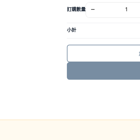
日
−
訂購數量
本
eSIM
｜
小計
DJB
數
量