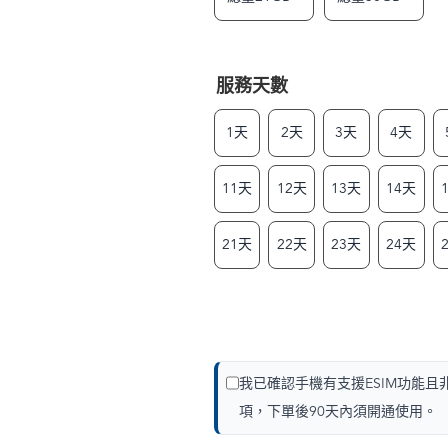
服務天數
1天
2天
3天
4天
11天
12天
13天
14天
21天
22天
23天
24天
我已確認手機有支援ESIM功能
項，下單後90天內須開通使用。