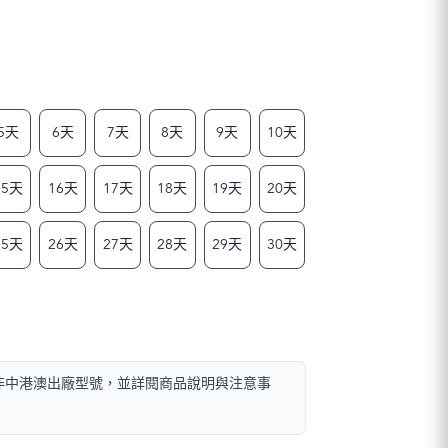
5天
6天
7天
8天
9天
10天
15天
16天
17天
18天
19天
20天
25天
26天
27天
28天
29天
30天
且非中港澳出廠型號，並詳閱商品說明與注意事