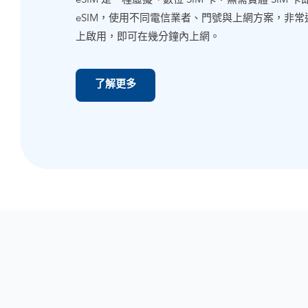
eSIM 是一種虛擬、數位 SIM 卡，無需實體 SI
eSIM，使用不同電信業者、門號與上網方案，非
上啟用，即可在幾分鐘內上網。
了解更多