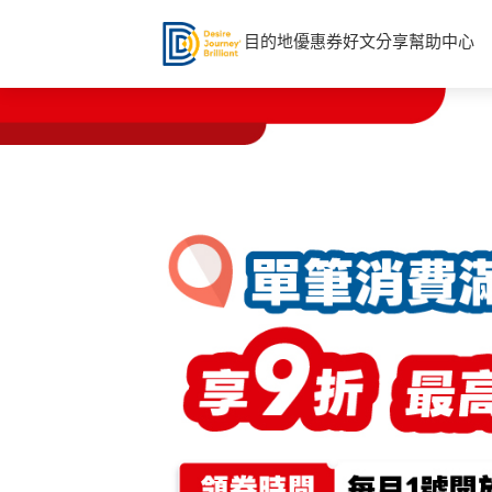
目的地
優惠券
好文分享
幫助中心
前
往
連
結