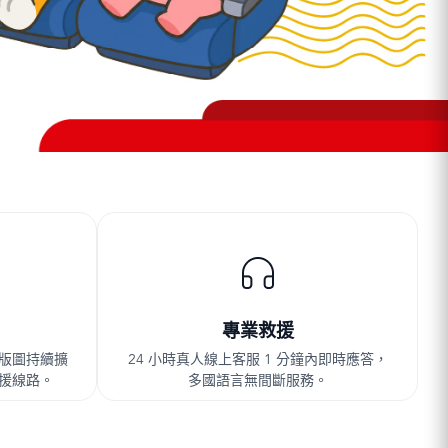
專業救援
，版圖持續擴
24 小時真人線上客服 1 分鐘內即時應答，
備援線路。
多國語言無間斷服務。