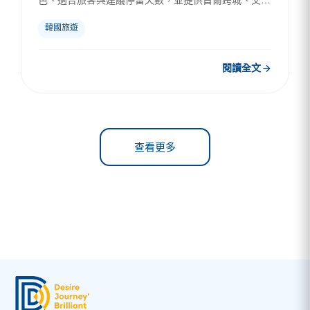
色、適合旅客與建議停留天數，並提供首爾跨城、交通
安排和韓國 eSIM 上網建議，適合想離開首爾、放慢旅
韓國旅遊
行步調的自...
閱讀全文
查看更多