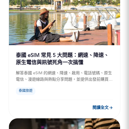
泰國 eSIM 常見 5 大問題：網速、降速、
原生電信與訊號死角一次搞懂
解答泰國 eSIM 的網速、降速、啟用、電話號碼、原生
電信、漫遊線路與熱點分享問題，並提供出發前購買與
手機設定檢查清單，協助旅客依天數、流量與使用需求
泰國旅遊
挑選合適方...
閱讀全文