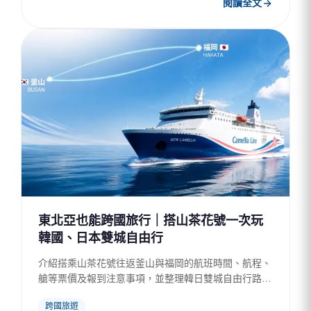
閱讀全文
東北亞也能跨國旅行｜搭山茶花號一次玩
韓國、日本雙城自由行
介紹搭乘山茶花號往返釜山與福岡的航班時間、航程、
艙等票價及報到注意事項，並整理韓日雙城自由行路線
與兩國 eSIM 上網準備，適合想以海上交通串聯兩國行
跨國旅遊
程的旅客規...