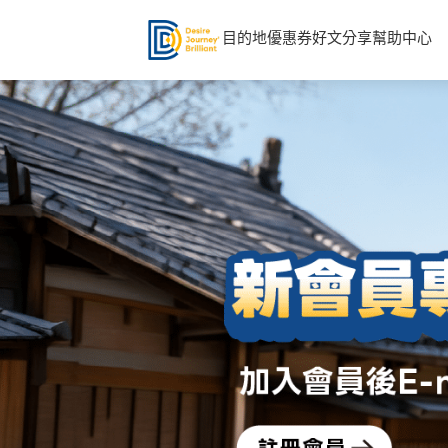
目的地
優惠券
好文分享
幫助中心
前
往
連
結