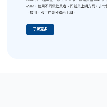
eSIM 是一種虛擬、數位 SIM 卡，無需實體 SI
eSIM，使用不同電信業者、門號與上網方案，非
上啟用，即可在幾分鐘內上網。
了解更多