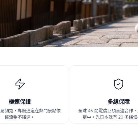
極速保證
多線保障
專屬頻寬，專屬通道在熱門景點依
全球 45 間電信巨頭直連合作
舊流暢不降速。
張中，光日本就有 20 多條