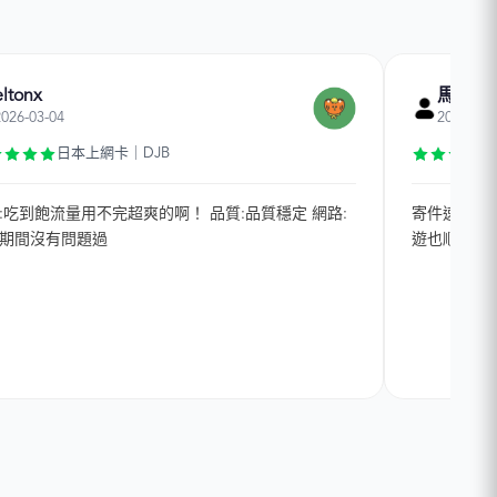
eltonx
馬友友
2026-03-04
2026-03-
日本上網卡｜DJB
:吃到飽流量用不完超爽的啊！ 品質:品質穩定 網路:
寄件速度快
期間沒有問題過
遊也順利