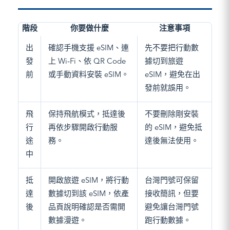
階段
你要做什麼
注意事項
出
確認手機支援 eSIM、連
先不要把行動數
發
上 Wi-Fi、依 QR Code
據切到旅遊
前
或手動資料安裝 eSIM。
eSIM，避免在出
發前就誤用。
飛
保持飛航模式，抵達後
不要刪除剛安裝
行
再依步驟開啟行動服
的 eSIM，避免抵
途
務。
達後無法使用。
中
抵
開啟旅遊 eSIM，將行動
台灣門號可保留
達
數據切到該 eSIM，依產
接收簡訊，但要
後
品頁說明確認是否需開
避免讓台灣門號
數據漫遊。
跑行動數據。