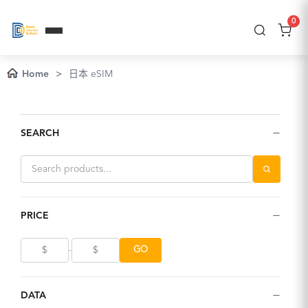
0
Home
>
日本 eSIM
−
SEARCH
−
PRICE
GO
-
−
DATA