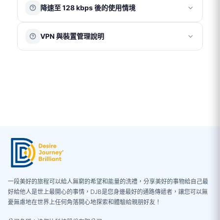
取消及退款；發送後恕無法取消或退款。
Android
：「設定 」→「網路與網際網路」→「存取點名稱
3G 手機
降速至 128 kbps 後的使用情境
碼功能，需確認台灣電信商已開啟國際漫遊服務，相關費
位置：三樓出境大廳
eSIM 須於收到後 90 天內完成安裝啟用，逾期將自動失
（APN）」→ 依卡片提供之 APN 資訊新增一組 APN
改裝機/破解機
用依台灣電信商規定為準。
※ 僅提供上網卡取件服務，無現場購買服務。
效。
部分電信商自有品牌機型
當網路速度降至 128 kbps 時，仍可維持基本連線功能，例
在已開啟國際漫遊的情況下，若僅使用我們的網卡上網，
eSIM 若未經客服指示即自行刪除，恕無法補發或退款。
中港澳版本特定機型
VPN 與裝置管理說明
如收發文字訊息瀏覽簡易網頁等。
如遇天災或特殊不可抗力因素，請提供相關證明後由客服
建議將台灣門號的「行動數據漫遊」關閉，以避免產生額
美國/日本電信商綁定購機（電信商綁定機）
協助評估退款事宜。
外數據費用。
VPN 或 iOS 系統內的描述檔可能會影響網路連線設定，造
成網速異常、無法連線、eSIM 安裝失敗、或使用不穩定的
情況。為確保正常使用，建議使用期間暫時關閉 VPN，並
確認手機未安裝任何描述檔。
※ iOS 系統檢查步驟：「設定」→「一般」→「VPN 與裝
置管理」
一段美好的旅程可以給人無窮的希望和能量的洗禮，分享美好的事物給自己最
好給他人是世上最開心的事情，DJB是您身邊最好的通路傳遞者，讓您可以無
憂無慮地在世界上任何角落開心地探索和體驗給親朋好友！