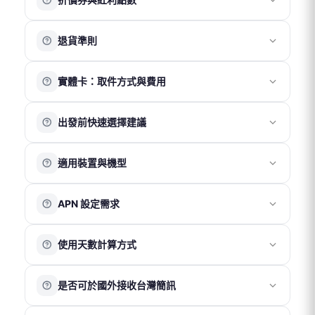
若收到以上郵件，即表示訂單已成功成立。
啟即可正常連線。
品質。如仍有異常，歡迎聯繫客服協助確認。
折價券
退貨準則
折價券折抵金額依活動公告為準。
結帳時輸入折價券代碼即可使用。
實體卡
實體卡：取件方式與費用
實體卡享有 7 日鑑賞期，請於收到商品後 7 日內（以物流
紅利點數
系統紀錄為準）聯繫客服申請退換貨。
請先於官網下單，選擇公司或機場取件，並憑訂單編號至
鑑賞期非試用期，退回商品須為全新狀態且包裝完整。上
使用會員帳號下單後可累積紅利點數，消費滿 100 元可獲
出發前快速選擇建議
現場領取。
網卡一經使用，若經判定為 SIM 卡本身瑕疵或故障，方可
得 1 點。
公司取件
（免費）
辦理退貨。
1 點可折抵 1 元。
若出發時間較緊迫，建議依需求選擇：
適用裝置與機型
若確認為卡片故障，退款金額以實際購買金額為上限，不
訂單取消後，紅利點數將於 1 個工作天內自動退回會員賬
實體卡（桃園機場取件）
地址：新北市新莊區福慧路 268 號 13 樓
包含間接損失。
號。
取件時間：週一至週五 09:30–18:00（不含週末及國定假
適合需要實體卡並可於出發當天於
桃園機場
領取的用戶。
若於目的地無法使用，請於當下聯繫客服協助處理，恕不
我們的 SIM 卡適用於大多數支援 4G 且未與電信商綁定
※ 紅利點數與折價券無法同時使用。
日）
APN 設定需求
接受返國後再提出退款申請。
請先於官網下單，再至合作櫃檯憑訂單編號領取。
（非鎖卡機）的手機。
※ 僅提供上網卡取件服務，不提供現場購買及其他商品自
各國電信環境與基地台覆蓋情況不同，網路速度或訊號表
eSIM（以電子郵件寄送 QR Code）
部分舊型裝置或特定版本手機（如部分中國版機型）可能
取。
一般情況下，手機插入 SIM 卡後會自動完成 APN 設定並
現可能因當地環境而異，恕無法因此提出退費。
因頻段或系統相容性差異，實際使用效果依裝置為準。
使用天數計算方式
適合手機支援 eSIM 功能的用戶。付款成功後，系統通常於
正常連線。
不支援裝置類型
桃園機場取件
（NT$50）
30 分鐘內將 QR Code 發送至您的電子信箱。
若未自動連線，請依卡片包裝內的 APN 說明手動設定：
平板電腦
以當地時間為準
，開通當日即為第 1 天，例如：當日
iOS
：iOS 多數情況下無需手動設定 APN，請勿自行更改設
eSIM
翻譯機
取件櫃檯：飛買家
是否可於國外接收台灣簡訊
09:00 開通使用，至當日 23:59 即為第 1 天結束。
定內容，以免影響正常連線。若無法使用，請聯繫客服協
Wi-Fi 分享器
適用航廈：第一航廈、第二航廈
eSIM 於使用日期前 7 天發送至客人信箱。於發送前可申請
助確認。
鎖卡機（電信商綁定機）
可以。若需在國外使用台灣門號的通話、簡訊或接收驗證
營業時間：05:30–23:00