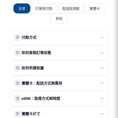
全部
訂單與付款
配送與領取
實體卡
其他
付款方式
目前提供以下付款方式：
如何查詢訂單狀態
銀行信用卡
ATM 轉帳
請先註冊並登入會員帳號，訪客無法查詢訂單紀錄。
超商代碼繳費
如何申請收據
登入後，您可於「訂單頁面」查看目前及過往的訂單資
街口支付
LINE Pay
訊。
請於結帳頁面完整填寫抬頭、統一編號及電子信箱。會計
Apple Pay
實體卡：配送方式與費用
部將於 1～2 個工作天內寄送電子收據至您的信箱。
注意事項
訂單成立後，實體卡將於隔日寄出（不含週末及國定假
國際電話卡及國際網路卡適用零稅率，恕不另開立統一發
eSIM：取得方式與時間
日）。
票。
配送方式與時間如下：
每筆訂單僅開立一張電子收據，無法拆分。
eSIM 為電子虛擬產品，無需運費及實體配送，將以電子郵
便利帶（免運）：約 3～5 天
收據品名統一為「上網卡」，無法更改。
實體卡尺寸
件寄送 QR Code。
7-11 店取（NT$70）：約 2～3 天
收據金額將以訂單實際支付總金額為準（含運費及折扣後