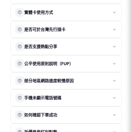
付款成功後，系統通常於 30 分鐘內寄出 eSIM 啟用資訊至
宅配 – 台灣（NT$100）：約 2～3 天
金額）。
我們提供三合一 SIM 卡，包含 Nano / Micro / Standard
您的電子信箱。
宅配 – 香港澳門（NT$190）：約 3～5 天
實體卡使用方式
三種尺寸，並附卡針一支，可依手機卡槽大小拆取使用。
※ 實際送達時間請以物流狀況為準。
若未在收件匣看到相關郵件，請先檢查垃圾郵件匣。
請於抵達目的地後再更換 SIM 卡，
勿於出發前或未抵達目
是否可於台灣先行插卡
的地前插卡
。
若為雙卡槽手機，為確保網路正常運作，建議將我們的
請勿於抵達目的地前插入實體上網卡。
SIM 卡插入「卡槽 1」。如不需接收台灣簡訊，「卡槽 2」
是否支援熱點分享
若於非使用目的地提前插卡，可能因系統啟用地區錯誤而
可保持空置，以避免干擾連線穩定性。
導致無法正常使用或卡片異常。
完成插卡後，請依以下方式開啟行動數據與漫遊功能：
我們的產品皆支援熱點分享功能。建議僅分享至一台裝置
iOS
：「設定 」→「行動服務」→ 開啟「行動數據」→ 開
公平使用原則說明（FUP）
使用，以確保網速與連線穩定性。
啟「數據漫遊」
被分享的裝置在收訊、網速及穩定性上可能會略低於主裝
Android
：「設定 」→「網路與網際網路」→ 「SIM 卡」
公平使用原則（Fair Usage Policy）是電信商為維持網路品
置，且多裝置同時使用可能影響整體網路表現，建議以
→ 開啟「行動數據」 → 開啟「數據漫遊」
部分地區網路速度較慢原因
質與穩定性所採取的流量管理機制。
「一機一卡」方式使用以獲得最佳體驗。
小米/紅米：「設定 」→「網路與網際網路」→「進階設
當短時間內使用大量數據，例如觀看高畫質影片、直播或
※ 部分 Google Pixel 系列手機因系統相容性限制，可能無
定」→「國際漫遊設定」→ 選擇「全部APP可連網」
網路速度會因所在位置、當地電信網路覆蓋及訊號強度而
進行線上遊戲時，網路速度可能會暫時變慢，以確保其他
法正常使用熱點功能。
手機未顯示電話號碼
有所不同，因此無固定標準速度。
用戶的使用穩定性。建議在 Wi-Fi 環境下進行高流量使用，
若位於機場、地下室、山區、海域或偏遠地區，因基地台
以獲得更穩定的上網體驗。
多數方案僅提供上網服務，不包含通話與簡訊功能，因此
覆蓋較弱或訊號受遮蔽，網速可能較慢或不穩定。
如有大量數據需求，可選擇不受公平使用原則限制的方
如何確認下單成功
安裝 eSIM 或插入實體卡後，手機顯示「無號碼」屬正常情
同時，不同手機裝置的接收能力也可能影響實際上網體
案。
況。
驗。
完成官網購買後，您將收到一份訂單成立確認信。
此狀態不影響網路使用，請確認行動數據與數據漫遊已開
建議可移動至開放空間或訊號較佳位置，通常可改善連線
折價券與紅利點數