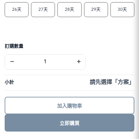
26天
27天
28天
29天
30天
訂購數量
中
−
+
港
澳
上
網
請先選擇「方案」
小計
卡
｜
DJB
數
加入購物車
量
立即購買