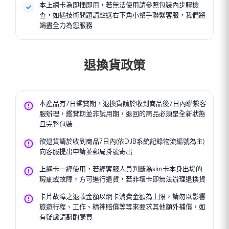
本上網卡為即插即用，若無法使用請參照包裝內步驟檢
查，如遇技術問題請點選右下角小幫手聯繫客服，我們將
竭盡全力為您服務
退換貨政策
本產品有7日鑑賞期，退換貨請於收到商品後7日內聯繫客
服辦理，鑑賞期並非試用期，退回的商品必須是全新狀態
且完整包裝
欲退貨請於收到商品7日內(依DJB系統記錄物流編號為主)
向客服提出申請並郵局掛號寄出
上網卡一經使用，若經客服人員判斷為sim卡本身出場的
瑕疵或故障，方可進行退貨，若非壞卡即無法辦理退換貨
卡片故障之退款金額以網卡消費金額為上限，請勿以影響
旅遊行程、工作、精神賠償等等來要求其他額外補償，如
有疑慮請斟酌購買