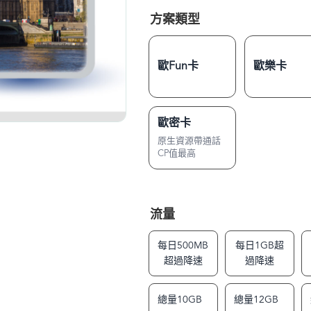
方案類型
歐Fun卡
歐樂卡
歐密卡
原生資源帶通話
CP值最高
流量
每日500MB
每日1GB超
超過降速
過降速
總量10GB
總量12GB