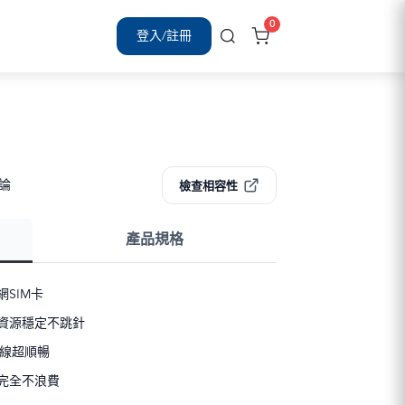
0
登入/註冊
評論
檢查相容性
產品規格
SIM卡
資源穩定不跳針
連線超順暢
完全不浪費