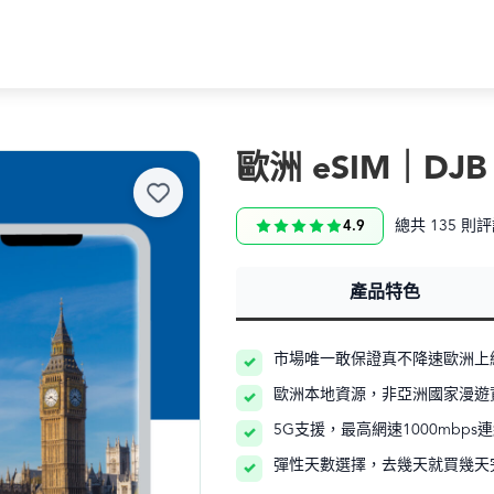
歐洲 eSIM｜DJB
總共 135 則
4.9
產品特色
市場唯一敢保證真不降速歐洲上網
歐洲本地資源，非亞洲國家漫遊
5G支援，最高網速1000mbps
彈性天數選擇，去幾天就買幾天