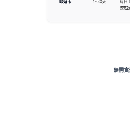
歐遊卡
1~30天
每日 5
速超
無需實