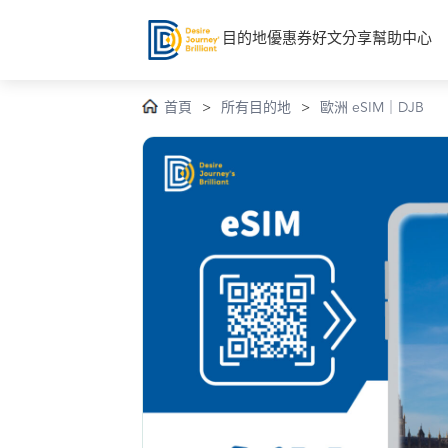
目的地
優惠券
好文分享
幫助中心
首頁
>
所有目的地
>
歐洲 eSIM｜DJB