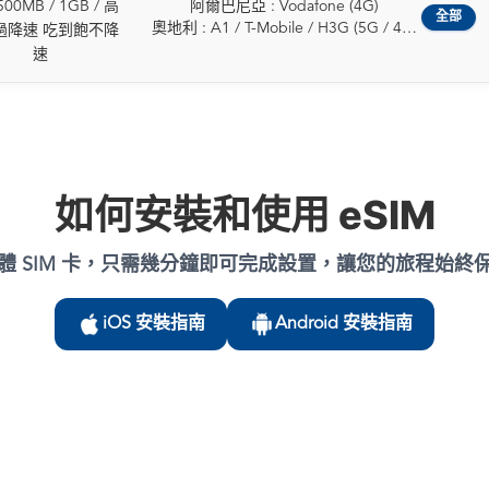
愛沙尼亞
義大利 : WINDTRE / Vodafone (5G /
00MB / 1GB / 高
阿爾巴尼亞 : Vodafone (4G)
希臘
保加利亞 : Vivacom / A1 / Yettel (5G /
4G)
全部
芬蘭
4G)
奧地利 : A1 / T-Mobile / H3G (5G / 4G)
匈牙利
過降速 吃到飽不降
4G)
德國 : O2 / T-Mobile / Vodafone (5G /
法國
拉脫維亞 : Tele2 / LMT (5G / 4G)
比利時 : Telenet / ORANGE / Proximus
冰島
速
克羅埃西亞 : Hrvatski Telekom / A1 /
4G)
德國
列支敦斯登 : Telecom Liechtenstein AG
(5G / 4G)
愛爾蘭
Telemach (5G / 4G)
希臘 : NOVA / COSMOTE / Vodafone
希臘
(5G / 4G)
保加利亞 : Vivacom / A1 / Yettel (5G /
義大利
賽普勒斯 : Epic (5G / 4G)
(5G / 4G)
匈牙利
立陶宛 : Tele2 / Telia (5G / 4G)
4G)
拉脫維亞
捷克 : T-Mobile / O2 / Vodafone (5G /
匈牙利 : Vodafone / Yettel / T-Mobile
愛爾蘭
盧森堡 : POST / Tango (5G / 4G)
克羅埃西亞 : Hrvatski Telekom / A1 /
列支敦斯登
4G)
(5G / 4G)
義大利
馬丁尼克 : Digicel / OMT (5G / 4G)
Telemach (5G / 4G)
立陶宛
丹麥 : TDC / Telenor / Telia / 3 (5G / 4G)
冰島 : Vodafone / Nova (5G / 4G)
拉脫維亞
馬爾他 : GO / Epic (5G / 4G)
賽普勒斯 : Epic (5G / 4G)
盧森堡
愛沙尼亞 : Elisa / Tele2 / Telia (5G / 4G)
愛爾蘭 : Meteor / 3 / Vodafone (5G /
立陶宛
如何安裝和使用 eSIM
馬約特 : SFR (5G / 4G)
捷克 : T-Mobile / O2 / Vodafone (5G /
馬爾他
芬蘭 : Elisa / DNA / Telia (5G / 4G)
4G)
盧森堡
荷蘭 : Vodafone / KPN (5G / 4G)
4G)
摩納哥
法國 : SFR / Orange / Bouygues (5G /
以色列 : Hot Mobile / Pelephone /
馬耳他
挪威 : Telia / Telenor (5G / 4G)
丹麥 : TDC / Telenor / Telia / 3 (5G / 4G)
荷蘭
4G)
Partner (5G / 4G)
荷蘭
體 SIM 卡，只需幾分鐘即可完成設置，讓您的旅程始終
波蘭 : PLAY / Orange (5G / 4G)
愛沙尼亞 : Elisa / Tele2 / Telia (5G / 4G)
挪威
德國 : O2 / T-Mobile / Vodafone (5G /
義大利 : Wind / Vodafone (5G / 4G)
波蘭
葡萄牙 : NOS / MEO (5G / 4G)
芬蘭 : Elisa / DNA / Telia (5G / 4G)
波蘭
4G)
拉脫維亞 : Bite / Tele2 /LMT (5G / 4G)
葡萄牙
留尼旺 : SFR (5G / 4G)
法國 : SFR / Orange / Bouygues (5G /
葡萄牙
希臘 : NOVA / COSMOTE / Vodafone
iOS 安裝指南
Android 安裝指南
列支敦斯登 : Telecom Liechtenstein
羅馬尼亞
羅馬尼亞 : Orange / Vodafone (5G /
4G)
羅馬尼亞
(5G / 4G)
(4G)
斯洛伐克
4G)
德國 : O2 / T-Mobile / Vodafone (5G /
斯洛伐克
匈牙利 : Vodafone / Yettel / T-Mobile
立陶宛 : Bite / Tele2 / Telia (5G / 4G)
斯洛維尼亞
斯洛伐克 : O2 / Orange (5G / 4G)
4G)
斯洛維尼亞
(5G / 4G)
盧森堡 : Orange / Tango (5G / 4G)
西班牙
斯洛維尼亞 : A1 / Telekom (5G / 4G)
希臘 : NOVA / COSMOTE / Vodafone
西班牙
冰島 : Vodafone / Nova (5G / 4G)
馬爾他 : Melita / Vodafone(Epic) (5G /
瑞典
西班牙 : Vodafone / Telefónica, S.A. /
(5G / 4G)
瑞典
愛爾蘭 : Meteor / 3 / Vodafone (5G /
4G)
亞速爾群島
Movistar (5G / 4G)
匈牙利 : Vodafone / Yettel / T-Mobile
瑞士
4G)
摩爾多瓦 : Orange (4G)
法屬圭亞那
瑞典 : Tele2 / 3 / Telia / Telenor (5G /
(5G / 4G)
英國
以色列 : Hot Mobile / Pelephone /
荷蘭 : KPN / Odido / Vodafone (5G /
法屬玻里尼西亞
4G)
冰島 : Vodafone / Nova (5G / 4G)
梵蒂岡城