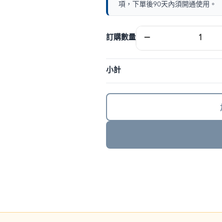
項，下單後90天內須開通使用。
歐
−
訂購數量
洲
eSIM
｜
小計
DJB
數
量