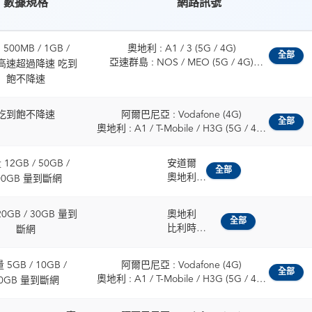
數據規格
網路訊號
500MB / 1GB /
奧地利 : A1 / 3 (5G / 4G)
全部
亞速群島 : NOS / MEO (5G / 4G)
 高速超過降速 吃到
比利時 : ORANGE / Proximus (5G / 4G)
飽不降速
保加利亞 : A1 / Vivacom (5G / 4G)
克羅埃西亞 : Telemach / A1 Hrvatska
吃到飽不降速
阿爾巴尼亞 : Vodafone (4G)
(5G / 4G)
全部
奧地利 : A1 / T-Mobile / H3G (5G / 4G)
賽普勒斯 : cyta / Epic Cyprus (5G / 4G)
比利時 : Telenet / ORANGE / Proximus
捷克 : O2 / Vodafone (5G / 4G)
(5G / 4G)
丹麥 : 3 / Telia (5G / 4G)
12GB / 50GB /
安道爾
保加利亞 : Vivacom / A1 / Yettel (5G /
全部
愛沙尼亞 : Telia / Tele2 Eesti (5G / 4G)
奧地利
00GB 量到斷網
4G)
芬蘭 : Elisa / Telia (5G / 4G)
比利時
克羅埃西亞 : Hrvatski Telekom / A1 /
法國 : SFR (5G / 4G)
保加利亞
Telemach (5G / 4G)
0GB / 30GB 量到
奧地利
法屬圭亞那 : Digicel / OMT (5G / 4G)
克羅埃西亞
全部
賽普勒斯 : Epic (5G / 4G)
比利時
斷網
德國 : O2 / Vodafone (5G / 4G)
捷克
捷克 : T-Mobile / O2 / Vodafone (5G /
保加利亞
希臘 : NOVA / Vodafone (5G / 4G)
丹麥
4G)
克羅埃西亞
瓜地洛普 : Digicel / OMT (5G / 4G)
愛沙尼亞
 5GB / 10GB /
阿爾巴尼亞 : Vodafone (4G)
丹麥 : TDC / Telenor / Telia / 3 (5G / 4G)
賽普勒斯共和國
匈牙利 : Yettel / Vodafone (5G / 4G)
全部
芬蘭
奧地利 : A1 / T-Mobile / H3G (5G / 4G)
0GB 量到斷網
愛沙尼亞 : Elisa / Tele2 / Telia (5G / 4G)
捷克
冰島 : Siminn / Vodafone (5G / 4G)
法國
比利時 : Telenet / ORANGE / Proximus
芬蘭 : Elisa / DNA / Telia (5G / 4G)
丹麥
愛爾蘭 : 3 / Vodafone (5G / 4G)
德國
(5G / 4G)
法國 : SFR / Orange / Bouygues (5G /