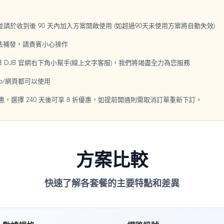
，並請於收到後 90 天內加入方案開啟使用 (如超過90天未使用方案將自動失效)
無法補發，請貴賓小心操作
點擊 DJB 官網右下角小幫手(線上文字客服)，我們將竭盡全力為您服務
p/網頁都可以使用
優惠，選擇 240 天後可享 8 折優惠，如提前開通則需取消訂單重新下訂。
方案比較
快速了解各套餐的主要特點和差異