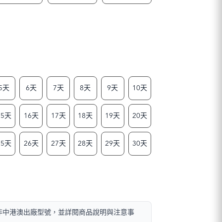
5天
6天
7天
8天
9天
10天
15天
16天
17天
18天
19天
20天
25天
26天
27天
28天
29天
30天
且非中港澳出廠型號，並詳閱商品說明與注意事