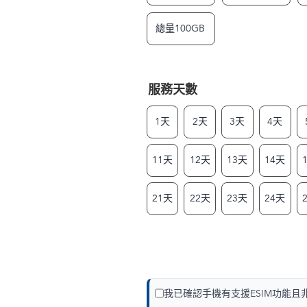
總量100GB
服務天數
1天
2天
3天
4天
11天
12天
13天
14天
21天
22天
23天
24天
我已確認手機有支援ESIM功能