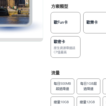
方案類型
歐Fun卡
歐樂卡
歐密卡
原生資源帶通話
CP值最高
流量
每日500MB
每日1GB超
超過降速
過降速
總量10GB
總量12GB