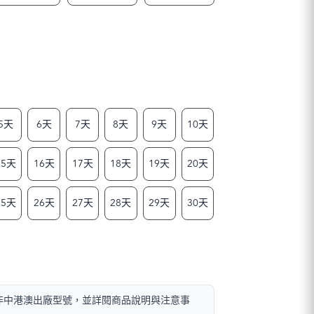
5天
6天
7天
8天
9天
10天
15天
16天
17天
18天
19天
20天
25天
26天
27天
28天
29天
30天
且非中港澳出廠型號，並詳閱商品說明與注意事