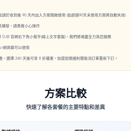
，並請於收到後 90 天內加入方案開啟使用 (如超過90天未使用方案將自動失效)
無法補發，請貴賓小心操作
點擊 DJB 官網右下角小幫手(線上文字客服)，我們將竭盡全力為您服務
p/網頁都可以使用
優惠，選擇 240 天後可享 8 折優惠，如提前開通則需取消訂單重新下訂。
方案比較
快速了解各套餐的主要特點和差異