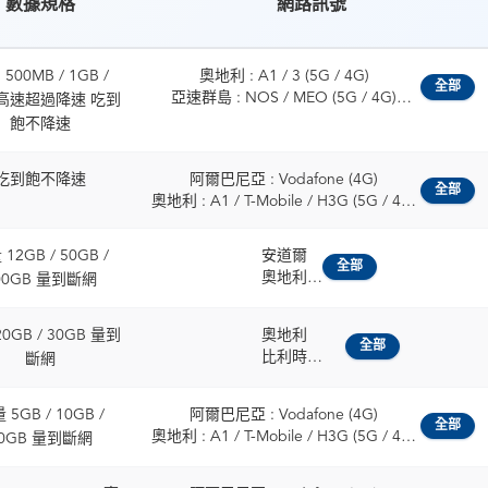
數據規格
網路訊號
500MB / 1GB /
奧地利 : A1 / 3 (5G / 4G)
全部
亞速群島 : NOS / MEO (5G / 4G)
 高速超過降速 吃到
比利時 : ORANGE / Proximus (5G / 4G)
飽不降速
保加利亞 : A1 / Vivacom (5G / 4G)
克羅埃西亞 : Telemach / A1 Hrvatska
吃到飽不降速
阿爾巴尼亞 : Vodafone (4G)
(5G / 4G)
全部
奧地利 : A1 / T-Mobile / H3G (5G / 4G)
賽普勒斯 : cyta / Epic Cyprus (5G / 4G)
比利時 : Telenet / ORANGE / Proximus
捷克 : O2 / Vodafone (5G / 4G)
(5G / 4G)
丹麥 : 3 / Telia (5G / 4G)
12GB / 50GB /
安道爾
保加利亞 : Vivacom / A1 / Yettel (5G /
全部
愛沙尼亞 : Telia / Tele2 Eesti (5G / 4G)
奧地利
00GB 量到斷網
4G)
芬蘭 : Elisa / Telia (5G / 4G)
比利時
克羅埃西亞 : Hrvatski Telekom / A1 /
法國 : SFR (5G / 4G)
保加利亞
Telemach (5G / 4G)
0GB / 30GB 量到
奧地利
法屬圭亞那 : Digicel / OMT (5G / 4G)
克羅埃西亞
全部
賽普勒斯 : Epic (5G / 4G)
比利時
斷網
德國 : O2 / Vodafone (5G / 4G)
捷克
捷克 : T-Mobile / O2 / Vodafone (5G /
保加利亞
希臘 : NOVA / Vodafone (5G / 4G)
丹麥
4G)
克羅埃西亞
瓜地洛普 : Digicel / OMT (5G / 4G)
愛沙尼亞
 5GB / 10GB /
阿爾巴尼亞 : Vodafone (4G)
丹麥 : TDC / Telenor / Telia / 3 (5G / 4G)
賽普勒斯共和國
匈牙利 : Yettel / Vodafone (5G / 4G)
全部
芬蘭
奧地利 : A1 / T-Mobile / H3G (5G / 4G)
0GB 量到斷網
愛沙尼亞 : Elisa / Tele2 / Telia (5G / 4G)
捷克
冰島 : Siminn / Vodafone (5G / 4G)
法國
比利時 : Telenet / ORANGE / Proximus
芬蘭 : Elisa / DNA / Telia (5G / 4G)
丹麥
愛爾蘭 : 3 / Vodafone (5G / 4G)
德國
(5G / 4G)
法國 : SFR / Orange / Bouygues (5G /