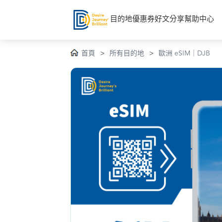
目的地
優惠券
好文分享
幫助中心
首頁
>
所有目的地
>
歐洲 eSIM｜DJB