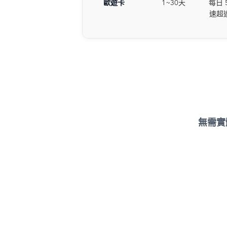
歐遊卡
1~30天
每日 5
速超
無需實