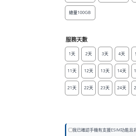
總量100GB
服務天數
1天
2天
3天
4天
11天
12天
13天
14天
21天
22天
23天
24天
我已確認手機有支援ESIM功能