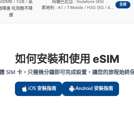
愛沙尼亞
義大利 : WINDTRE / Vodafone (5G /
00MB / 1GB / 高
阿爾巴尼亞 : Vodafone (4G)
希臘
保加利亞 : Vivacom / A1 / Yettel (5G /
4G)
全部
芬蘭
4G)
奧地利 : A1 / T-Mobile / H3G (5G / 4G)
匈牙利
過降速 吃到飽不降
4G)
德國 : O2 / T-Mobile / Vodafone (5G /
法國
拉脫維亞 : Tele2 / LMT (5G / 4G)
比利時 : Telenet / ORANGE / Proximus
冰島
速
克羅埃西亞 : Hrvatski Telekom / A1 /
4G)
德國
列支敦斯登 : Telecom Liechtenstein AG
(5G / 4G)
愛爾蘭
Telemach (5G / 4G)
希臘 : NOVA / COSMOTE / Vodafone
希臘
(5G / 4G)
保加利亞 : Vivacom / A1 / Yettel (5G /
義大利
賽普勒斯 : Epic (5G / 4G)
(5G / 4G)
匈牙利
立陶宛 : Tele2 / Telia (5G / 4G)
4G)
拉脫維亞
捷克 : T-Mobile / O2 / Vodafone (5G /
匈牙利 : Vodafone / Yettel / T-Mobile
愛爾蘭
盧森堡 : POST / Tango (5G / 4G)
克羅埃西亞 : Hrvatski Telekom / A1 /
列支敦斯登
4G)
(5G / 4G)
義大利
馬丁尼克 : Digicel / OMT (5G / 4G)
Telemach (5G / 4G)
立陶宛
丹麥 : TDC / Telenor / Telia / 3 (5G / 4G)
冰島 : Vodafone / Nova (5G / 4G)
拉脫維亞
馬爾他 : GO / Epic (5G / 4G)
賽普勒斯 : Epic (5G / 4G)
盧森堡
愛沙尼亞 : Elisa / Tele2 / Telia (5G / 4G)
愛爾蘭 : Meteor / 3 / Vodafone (5G /
立陶宛
如何安裝和使用 eSIM
馬約特 : SFR (5G / 4G)
捷克 : T-Mobile / O2 / Vodafone (5G /
馬爾他
芬蘭 : Elisa / DNA / Telia (5G / 4G)
4G)
盧森堡
荷蘭 : Vodafone / KPN (5G / 4G)
4G)
摩納哥
法國 : SFR / Orange / Bouygues (5G /
以色列 : Hot Mobile / Pelephone /
馬耳他
挪威 : Telia / Telenor (5G / 4G)
丹麥 : TDC / Telenor / Telia / 3 (5G / 4G)
荷蘭
4G)
Partner (5G / 4G)
荷蘭
體 SIM 卡，只需幾分鐘即可完成設置，讓您的旅程始終
波蘭 : PLAY / Orange (5G / 4G)
愛沙尼亞 : Elisa / Tele2 / Telia (5G / 4G)
挪威
德國 : O2 / T-Mobile / Vodafone (5G /
義大利 : Wind / Vodafone (5G / 4G)
波蘭
葡萄牙 : NOS / MEO (5G / 4G)
芬蘭 : Elisa / DNA / Telia (5G / 4G)
波蘭
4G)
拉脫維亞 : Bite / Tele2 /LMT (5G / 4G)
葡萄牙
留尼旺 : SFR (5G / 4G)
法國 : SFR / Orange / Bouygues (5G /
葡萄牙
希臘 : NOVA / COSMOTE / Vodafone
iOS 安裝指南
Android 安裝指南
列支敦斯登 : Telecom Liechtenstein
羅馬尼亞
羅馬尼亞 : Orange / Vodafone (5G /
4G)
羅馬尼亞
(5G / 4G)
(4G)
斯洛伐克
4G)
德國 : O2 / T-Mobile / Vodafone (5G /
斯洛伐克
匈牙利 : Vodafone / Yettel / T-Mobile
立陶宛 : Bite / Tele2 / Telia (5G / 4G)
斯洛維尼亞
斯洛伐克 : O2 / Orange (5G / 4G)
4G)
斯洛維尼亞
(5G / 4G)
盧森堡 : Orange / Tango (5G / 4G)
西班牙
斯洛維尼亞 : A1 / Telekom (5G / 4G)
希臘 : NOVA / COSMOTE / Vodafone
西班牙
冰島 : Vodafone / Nova (5G / 4G)
馬爾他 : Melita / Vodafone(Epic) (5G /
瑞典
西班牙 : Vodafone / Telefónica, S.A. /
(5G / 4G)
瑞典
愛爾蘭 : Meteor / 3 / Vodafone (5G /
4G)
亞速爾群島
Movistar (5G / 4G)
匈牙利 : Vodafone / Yettel / T-Mobile
瑞士
4G)
摩爾多瓦 : Orange (4G)
法屬圭亞那
瑞典 : Tele2 / 3 / Telia / Telenor (5G /
(5G / 4G)
英國
以色列 : Hot Mobile / Pelephone /
荷蘭 : KPN / Odido / Vodafone (5G /
法屬玻里尼西亞
4G)
冰島 : Vodafone / Nova (5G / 4G)
梵蒂岡城