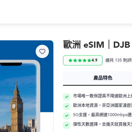
歐洲 eSIM｜DJB
總共 135 則
4.9
產品特色
市場唯一敢保證真不降速歐洲上網
歐洲本地資源，非亞洲國家漫遊
5G支援，最高網速1000mbps
彈性天數選擇，去幾天就買幾天