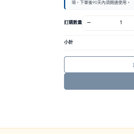
項，下單後90天內須開通使用。
歐
−
訂購數量
洲
eSIM
｜
小計
DJB
數
量