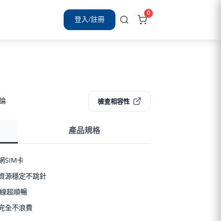
0
登入/註冊
評論
檢查相容性
產品規格
SIM卡
資源穩定不跳針
連線超順暢
完全不浪費