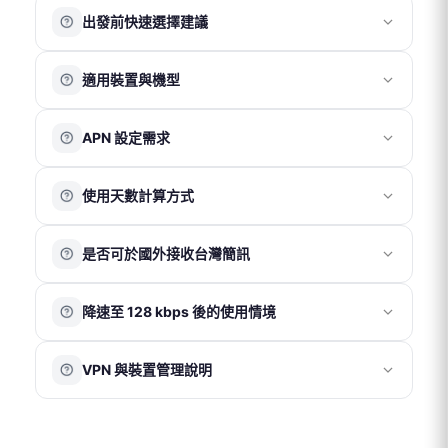
請先於官網下單，選擇公司或機場取件，並憑訂單編號至
鑑賞期非試用期，退回商品須為全新狀態且包裝完整。上
使用會員帳號下單後可累積紅利點數，消費滿 100 元可獲
出發前快速選擇建議
現場領取。
網卡一經使用，若經判定為 SIM 卡本身瑕疵或故障，方可
得 1 點。
公司取件
（免費）
辦理退貨。
1 點可折抵 1 元。
若出發時間較緊迫，建議依需求選擇：
適用裝置與機型
若確認為卡片故障，退款金額以實際購買金額為上限，不
訂單取消後，紅利點數將於 1 個工作天內自動退回會員賬
實體卡（桃園機場取件）
地址：新北市新莊區福慧路 268 號 13 樓
包含間接損失。
號。
取件時間：週一至週五 09:30–18:00（不含週末及國定假
適合需要實體卡並可於出發當天於
桃園機場
領取的用戶。
若於目的地無法使用，請於當下聯繫客服協助處理，恕不
我們的 SIM 卡適用於大多數支援 4G 且未與電信商綁定
※ 紅利點數與折價券無法同時使用。
日）
APN 設定需求
接受返國後再提出退款申請。
請先於官網下單，再至合作櫃檯憑訂單編號領取。
（非鎖卡機）的手機。
※ 僅提供上網卡取件服務，不提供現場購買及其他商品自
各國電信環境與基地台覆蓋情況不同，網路速度或訊號表
eSIM（以電子郵件寄送 QR Code）
部分舊型裝置或特定版本手機（如部分中國版機型）可能
取。
一般情況下，手機插入 SIM 卡後會自動完成 APN 設定並
現可能因當地環境而異，恕無法因此提出退費。
因頻段或系統相容性差異，實際使用效果依裝置為準。
使用天數計算方式
適合手機支援 eSIM 功能的用戶。付款成功後，系統通常於
正常連線。
不支援裝置類型
桃園機場取件
（NT$50）
30 分鐘內將 QR Code 發送至您的電子信箱。
若未自動連線，請依卡片包裝內的 APN 說明手動設定：
平板電腦
以當地時間為準
，開通當日即為第 1 天，例如：當日
iOS
：iOS 多數情況下無需手動設定 APN，請勿自行更改設
eSIM
翻譯機
取件櫃檯：飛買家
是否可於國外接收台灣簡訊
09:00 開通使用，至當日 23:59 即為第 1 天結束。
定內容，以免影響正常連線。若無法使用，請聯繫客服協
Wi-Fi 分享器
適用航廈：第一航廈、第二航廈
eSIM 為電子資訊型產品，一經成立訂單後恕無法取消或退
助確認。
鎖卡機（電信商綁定機）
可以。若需在國外使用台灣門號的通話、簡訊或接收驗證
營業時間：05:30–23:00
款。
Android
：「設定 」→「網路與網際網路」→「存取點名稱
3G 手機
降速至 128 kbps 後的使用情境
碼功能，需確認台灣電信商已開啟國際漫遊服務，相關費
位置：三樓出境大廳
eSIM 需於訂單成立後 90 天內完成使用，逾期將失效。
（APN）」→ 依卡片提供之 APN 資訊新增一組 APN
改裝機/破解機
用依台灣電信商規定為準。
※ 僅提供上網卡取件服務，無現場購買服務。
eSIM 若未經客服指示即自行刪除，恕無法補發或退款。
部分電信商自有品牌機型
當網路速度降至 128 kbps 時，仍可維持基本連線功能，例
在已開啟國際漫遊的情況下，若僅使用我們的網卡上網，
如遇天災或特殊不可抗力因素，請提供相關證明後由客服
中港澳版本特定機型
VPN 與裝置管理說明
如收發文字訊息瀏覽簡易網頁等。
協助評估退款事宜。
建議將台灣門號的「行動數據漫遊」關閉，以避免產生額
美國/日本電信商綁定購機（電信商綁定機）
外數據費用。
VPN 或 iOS 系統內的描述檔可能會影響網路連線設定，造
成網速異常、無法連線、eSIM 安裝失敗、或使用不穩定的