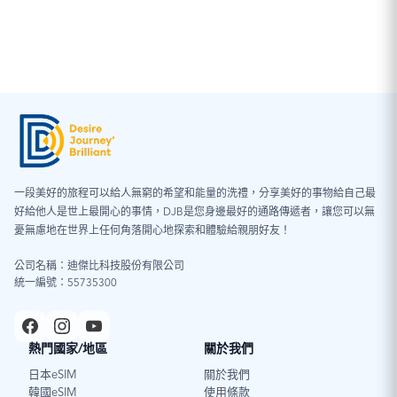
情況。為確保正常使用，建議使用期間暫時關閉 VPN，並
確認手機未安裝任何描述檔。
※ iOS 系統檢查步驟：「設定」→「一般」→「VPN 與裝
置管理」
一段美好的旅程可以給人無窮的希望和能量的洗禮，分享美好的事物給自己最
好給他人是世上最開心的事情，DJB是您身邊最好的通路傳遞者，讓您可以無
憂無慮地在世界上任何角落開心地探索和體驗給親朋好友！
公司名稱：迪傑比科技股份有限公司
統一編號：55735300
熱門國家/地區
關於我們
日本eSIM
關於我們
韓國eSIM
使用條款