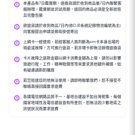
本產品有7日鑑賞期，退換貨請於收到商品後7日內聯繫客
服辦理，鑑賞期並非試用期，退回的商品必須是全新狀態
且完整包裝
欲退貨請於收到商品7日內(依DJB系統記錄物流編號為主)
向客服提出申請並郵局掛號寄出
上網卡一經使用，若經客服人員判斷為sim卡本身出場的
瑕疵或故障，方可進行退貨，若非壞卡即無法辦理退換貨
卡片故障之退款金額以網卡消費金額為上限，請勿以影響
旅遊行程、工作、精神賠償等等來要求其他額外補償，如
有疑慮請斟酌購買
若您抵達目的地無法使用，請即時聯繫我們，恕不接受不
聯絡直接回國要求退費
各國電信網路品質不一，基地台建設不如台灣密集，每個
國家地域性及電信建設皆有所差別，恕無法因少數地區之
訊號狀況而要求退費