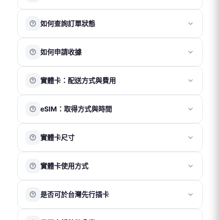
目前提供以下付款方式：
如何查詢訂單狀態
銀行信用卡
ATM 轉帳
請先註冊並登入會員帳號，訪客無法查詢訂單紀錄。
超商代碼繳費
如何申請收據
登入後，您可於「訂單頁面」查看目前及過往的訂單資
街口支付
LINE Pay
訊。
請於結帳頁面完整填寫抬頭、統一編號及電子信箱。會計
Apple Pay
實體卡：配送方式與費用
部將於 1～2 個工作天內寄送電子收據至您的信箱。
注意事項
訂單成立後，實體卡將於隔日寄出（不含週末及國定假
國際電話卡及國際網路卡適用零稅率，恕不另開立統一發
eSIM：取得方式與時間
日）。
票。
配送方式與時間如下：
每筆訂單僅開立一張電子收據，無法拆分。
eSIM 為電子虛擬產品，無需運費及實體配送，將以電子郵
便利帶（免運）：約 3～5 天
收據品名統一為「上網卡」，無法更改。
實體卡尺寸
件寄送 QR Code。
7-11 店取（NT$70）：約 2～3 天
收據金額將以訂單實際支付總金額為準（含運費及折扣後
付款成功後，系統通常於 30 分鐘內寄出 eSIM 啟用資訊至
宅配 – 台灣（NT$100）：約 2～3 天
金額）。
我們提供三合一 SIM 卡，包含 Nano / Micro / Standard
您的電子信箱。
宅配 – 香港澳門（NT$190）：約 3～5 天
實體卡使用方式
三種尺寸，並附卡針一支，可依手機卡槽大小拆取使用。
※ 實際送達時間請以物流狀況為準。
若未在收件匣看到相關郵件，請先檢查垃圾郵件匣。
請於抵達目的地後再更換 SIM 卡，
勿於出發前或未抵達目
是否可於台灣先行插卡
的地前插卡
。
若為雙卡槽手機，為確保網路正常運作，建議將我們的
請勿於抵達目的地前插入實體上網卡。
SIM 卡插入「卡槽 1」。如不需接收台灣簡訊，「卡槽 2」