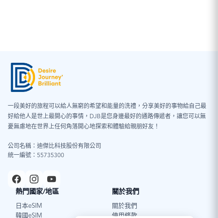
情況。為確保正常使用，建議使用期間暫時關閉 VPN，並
確認手機未安裝任何描述檔。
※ iOS 系統檢查步驟：「設定」→「一般」→「VPN 與裝
置管理」
一段美好的旅程可以給人無窮的希望和能量的洗禮，分享美好的事物給自己最
好給他人是世上最開心的事情，DJB是您身邊最好的通路傳遞者，讓您可以無
憂無慮地在世界上任何角落開心地探索和體驗給親朋好友！
公司名稱：迪傑比科技股份有限公司
統一編號：55735300
熱門國家/地區
關於我們
日本eSIM
關於我們
韓國eSIM
使用條款