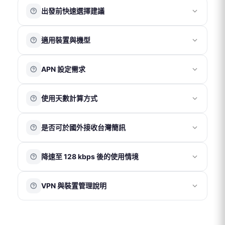
請先於官網下單，選擇公司或機場取件，並憑訂單編號至
鑑賞期非試用期，退回商品須為全新狀態且包裝完整。上
使用會員帳號下單後可累積紅利點數，消費滿 100 元可獲
出發前快速選擇建議
現場領取。
網卡一經使用，若經判定為 SIM 卡本身瑕疵或故障，方可
得 1 點。
公司取件
（免費）
辦理退貨。
1 點可折抵 1 元。
若出發時間較緊迫，建議依需求選擇：
適用裝置與機型
若確認為卡片故障，退款金額以實際購買金額為上限，不
訂單取消後，紅利點數將於 1 個工作天內自動退回會員賬
實體卡（桃園機場取件）
地址：新北市新莊區福慧路 268 號 13 樓
包含間接損失。
號。
取件時間：週一至週五 09:30–18:00（不含週末及國定假
適合需要實體卡並可於出發當天於
桃園機場
領取的用戶。
若於目的地無法使用，請於當下聯繫客服協助處理，恕不
我們的 SIM 卡適用於大多數支援 4G 且未與電信商綁定
※ 紅利點數與折價券無法同時使用。
日）
APN 設定需求
接受返國後再提出退款申請。
請先於官網下單，再至合作櫃檯憑訂單編號領取。
（非鎖卡機）的手機。
※ 僅提供上網卡取件服務，不提供現場購買及其他商品自
各國電信環境與基地台覆蓋情況不同，網路速度或訊號表
eSIM（以電子郵件寄送 QR Code）
部分舊型裝置或特定版本手機（如部分中國版機型）可能
取。
一般情況下，手機插入 SIM 卡後會自動完成 APN 設定並
現可能因當地環境而異，恕無法因此提出退費。
因頻段或系統相容性差異，實際使用效果依裝置為準。
使用天數計算方式
適合手機支援 eSIM 功能的用戶。付款成功後，系統通常於
正常連線。
不支援裝置類型
桃園機場取件
（NT$50）
30 分鐘內將 QR Code 發送至您的電子信箱。
若未自動連線，請依卡片包裝內的 APN 說明手動設定：
平板電腦
以當地時間為準
，開通當日即為第 1 天，例如：當日
iOS
：iOS 多數情況下無需手動設定 APN，請勿自行更改設
eSIM
翻譯機
取件櫃檯：飛買家
是否可於國外接收台灣簡訊
09:00 開通使用，至當日 23:59 即為第 1 天結束。
定內容，以免影響正常連線。若無法使用，請聯繫客服協
Wi-Fi 分享器
適用航廈：第一航廈、第二航廈
eSIM 於使用日期前 7 天發送至客人信箱。於發送前可申請
助確認。
鎖卡機（電信商綁定機）
可以。若需在國外使用台灣門號的通話、簡訊或接收驗證
營業時間：05:30–23:00
取消及退款；發送後恕無法取消或退款。
Android
：「設定 」→「網路與網際網路」→「存取點名稱
3G 手機
降速至 128 kbps 後的使用情境
碼功能，需確認台灣電信商已開啟國際漫遊服務，相關費
位置：三樓出境大廳
eSIM 須於收到後 90 天內完成安裝啟用，逾期將自動失
（APN）」→ 依卡片提供之 APN 資訊新增一組 APN
改裝機/破解機
用依台灣電信商規定為準。
※ 僅提供上網卡取件服務，無現場購買服務。
效。
部分電信商自有品牌機型
當網路速度降至 128 kbps 時，仍可維持基本連線功能，例
在已開啟國際漫遊的情況下，若僅使用我們的網卡上網，
eSIM 若未經客服指示即自行刪除，恕無法補發或退款。
中港澳版本特定機型
VPN 與裝置管理說明
如收發文字訊息瀏覽簡易網頁等。
如遇天災或特殊不可抗力因素，請提供相關證明後由客服
建議將台灣門號的「行動數據漫遊」關閉，以避免產生額
美國/日本電信商綁定購機（電信商綁定機）
協助評估退款事宜。
外數據費用。
VPN 或 iOS 系統內的描述檔可能會影響網路連線設定，造
成網速異常、無法連線、eSIM 安裝失敗、或使用不穩定的