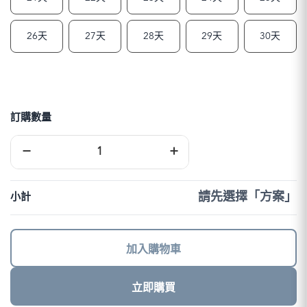
26天
27天
28天
29天
30天
訂購數量
日
−
+
本
上
網
卡
請先選擇「方案」
小計
｜
DJB
數
量
加入購物車
立即購買