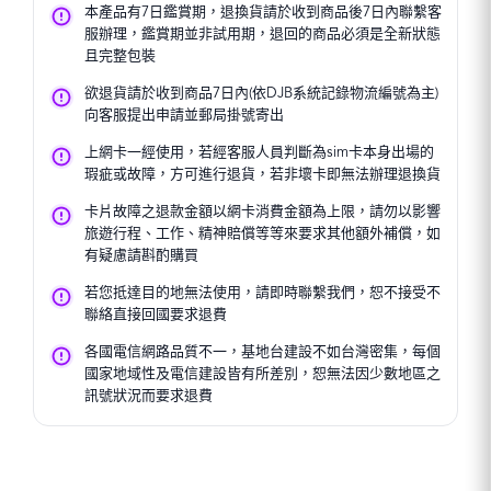
本產品有7日鑑賞期，退換貨請於收到商品後7日內聯繫客
服辦理，鑑賞期並非試用期，退回的商品必須是全新狀態
且完整包裝
欲退貨請於收到商品7日內(依DJB系統記錄物流編號為主)
向客服提出申請並郵局掛號寄出
上網卡一經使用，若經客服人員判斷為sim卡本身出場的
瑕疵或故障，方可進行退貨，若非壞卡即無法辦理退換貨
卡片故障之退款金額以網卡消費金額為上限，請勿以影響
旅遊行程、工作、精神賠償等等來要求其他額外補償，如
有疑慮請斟酌購買
若您抵達目的地無法使用，請即時聯繫我們，恕不接受不
聯絡直接回國要求退費
各國電信網路品質不一，基地台建設不如台灣密集，每個
國家地域性及電信建設皆有所差別，恕無法因少數地區之
訊號狀況而要求退費