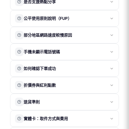
是否支援熱點分享
若於非使用目的地提前插卡，可能因系統啟用地區錯誤而
可保持空置，以避免干擾連線穩定性。
導致無法正常使用或卡片異常。
完成插卡後，請依以下方式開啟行動數據與漫遊功能：
我們的產品皆支援熱點分享功能。建議僅分享至一台裝置
iOS
：「設定 」→「行動服務」→ 開啟「行動數據」→ 開
公平使用原則說明（FUP）
使用，以確保網速與連線穩定性。
啟「數據漫遊」
被分享的裝置在收訊、網速及穩定性上可能會略低於主裝
Android
：「設定 」→「網路與網際網路」→ 「SIM 卡」
公平使用原則（Fair Usage Policy）是電信商為維持網路品
置，且多裝置同時使用可能影響整體網路表現，建議以
→ 開啟「行動數據」 → 開啟「數據漫遊」
部分地區網路速度較慢原因
質與穩定性所採取的流量管理機制。
「一機一卡」方式使用以獲得最佳體驗。
小米/紅米：「設定 」→「網路與網際網路」→「進階設
當短時間內使用大量數據，例如觀看高畫質影片、直播或
※ 部分 Google Pixel 系列手機因系統相容性限制，可能無
定」→「國際漫遊設定」→ 選擇「全部APP可連網」
網路速度會因所在位置、當地電信網路覆蓋及訊號強度而
進行線上遊戲時，網路速度可能會暫時變慢，以確保其他
法正常使用熱點功能。
手機未顯示電話號碼
有所不同，因此無固定標準速度。
用戶的使用穩定性。建議在 Wi-Fi 環境下進行高流量使用，
若位於機場、地下室、山區、海域或偏遠地區，因基地台
以獲得更穩定的上網體驗。
多數方案僅提供上網服務，不包含通話與簡訊功能，因此
覆蓋較弱或訊號受遮蔽，網速可能較慢或不穩定。
如有大量數據需求，可選擇不受公平使用原則限制的方
如何確認下單成功
安裝 eSIM 或插入實體卡後，手機顯示「無號碼」屬正常情
同時，不同手機裝置的接收能力也可能影響實際上網體
案。
況。
驗。
完成官網購買後，您將收到一份訂單成立確認信。
此狀態不影響網路使用，請確認行動數據與數據漫遊已開
建議可移動至開放空間或訊號較佳位置，通常可改善連線
折價券與紅利點數
若收到以上郵件，即表示訂單已成功成立。
啟即可正常連線。
品質。如仍有異常，歡迎聯繫客服協助確認。
折價券
退貨準則
折價券折抵金額依活動公告為準。
結帳時輸入折價券代碼即可使用。
實體卡
實體卡：取件方式與費用
實體卡享有 7 日鑑賞期，請於收到商品後 7 日內（以物流
紅利點數
系統紀錄為準）聯繫客服申請退換貨。