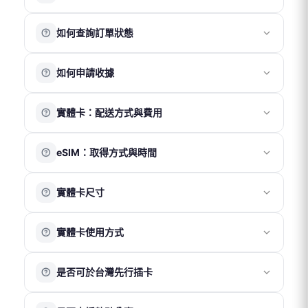
目前提供以下付款方式：
如何查詢訂單狀態
銀行信用卡
ATM 轉帳
請先註冊並登入會員帳號，訪客無法查詢訂單紀錄。
超商代碼繳費
如何申請收據
登入後，您可於「訂單頁面」查看目前及過往的訂單資
街口支付
LINE Pay
訊。
請於結帳頁面完整填寫抬頭、統一編號及電子信箱。會計
Apple Pay
實體卡：配送方式與費用
部將於 1～2 個工作天內寄送電子收據至您的信箱。
注意事項
訂單成立後，實體卡將於隔日寄出（不含週末及國定假
國際電話卡及國際網路卡適用零稅率，恕不另開立統一發
eSIM：取得方式與時間
日）。
票。
配送方式與時間如下：
每筆訂單僅開立一張電子收據，無法拆分。
eSIM 為電子虛擬產品，無需運費及實體配送，將以電子郵
便利帶（免運）：約 3～5 天
收據品名統一為「上網卡」，無法更改。
實體卡尺寸
件寄送 QR Code。
7-11 店取（NT$70）：約 2～3 天
收據金額將以訂單實際支付總金額為準（含運費及折扣後
付款成功後，系統通常於 30 分鐘內寄出 eSIM 啟用資訊至
宅配 – 台灣（NT$100）：約 2～3 天
金額）。
我們提供三合一 SIM 卡，包含 Nano / Micro / Standard
您的電子信箱。
宅配 – 香港澳門（NT$190）：約 3～5 天
實體卡使用方式
三種尺寸，並附卡針一支，可依手機卡槽大小拆取使用。
※ 實際送達時間請以物流狀況為準。
若未在收件匣看到相關郵件，請先檢查垃圾郵件匣。
請於抵達目的地後再更換 SIM 卡，
勿於出發前或未抵達目
是否可於台灣先行插卡
的地前插卡
。
若為雙卡槽手機，為確保網路正常運作，建議將我們的
請勿於抵達目的地前插入實體上網卡。
SIM 卡插入「卡槽 1」。如不需接收台灣簡訊，「卡槽 2」