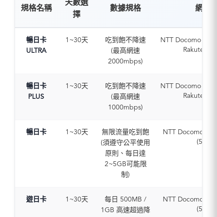
天數選
規格名稱
數據規格
網路
擇
暢日卡
1~30天
吃到飽不降速
NTT Docomo / Sof
Rakuten (5
ULTRA
(最高網速
2000mbps)
暢日卡
1~30天
吃到飽不降速
NTT Docomo / Sof
Rakuten (5
PLUS
(最高網速
1000mbps)
暢日卡
1~30天
無限流量吃到飽
NTT Docomo / So
(5G / 
(須遵守公平使用
原則、每日達
2~5GB可能限
制)
遊日卡
1~30天
每日 500MB /
NTT Docomo / So
(5G / 
1GB 高速超過降