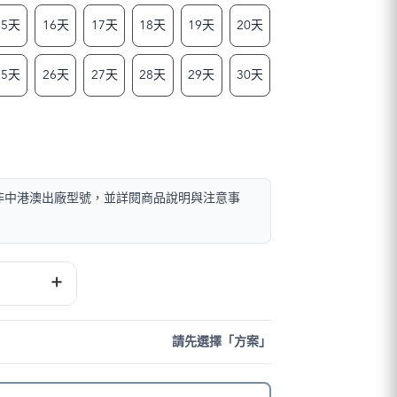
15天
16天
17天
18天
19天
20天
25天
26天
27天
28天
29天
30天
且非中港澳出廠型號，並詳閱商品說明與注意事
+
請先選擇「方案」