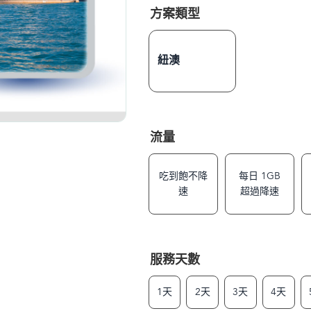
方案類型
紐澳
流量
吃到飽不降
每日 1GB
速
超過降速
服務天數
1天
2天
3天
4天