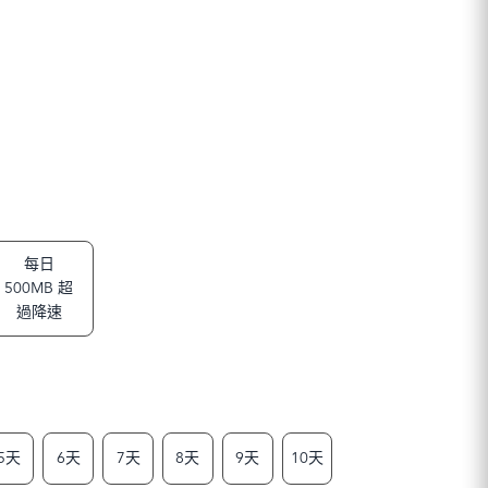
每日
500MB 超
過降速
5天
6天
7天
8天
9天
10天