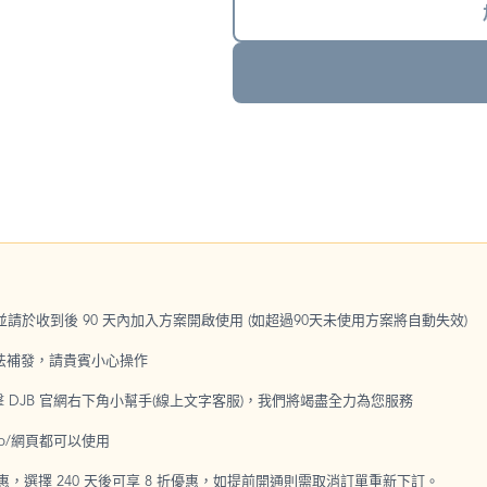
，並請於收到後 90 天內加入方案開啟使用 (如超過90天未使用方案將自動失效)
無法補發，請貴賓小心操作
點擊 DJB 官網右下角小幫手(線上文字客服)，我們將竭盡全力為您服務
p/網頁都可以使用
優惠，選擇 240 天後可享 8 折優惠，如提前開通則需取消訂單重新下訂。