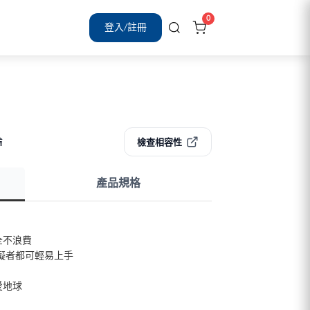
0
登入/註冊
論
檢查相容性
產品規格
全不浪費
礙者都可輕易上手
愛地球