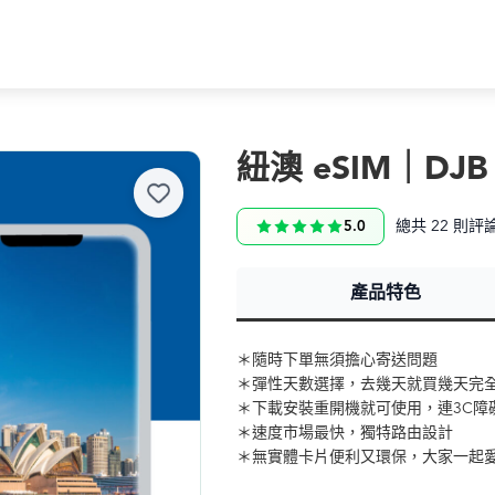
紐澳 eSIM｜DJB
總共 22 則評
5.0
產品特色
＊隨時下單無須擔心寄送問題
＊彈性天數選擇，去幾天就買幾天完
＊下載安裝重開機就可使用，連3C障
＊速度市場最快，獨特路由設計
＊無實體卡片便利又環保，大家一起