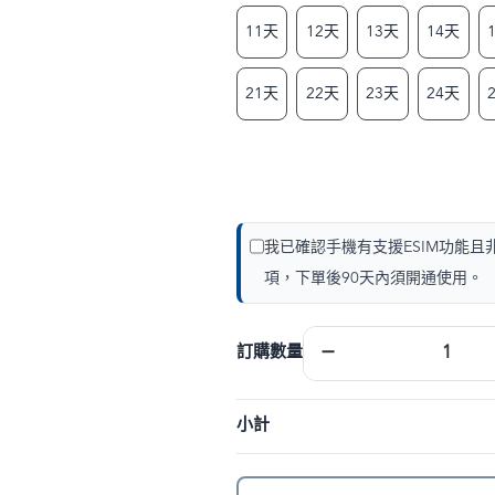
11天
12天
13天
14天
21天
22天
23天
24天
我已確認手機有支援ESIM功能
項，下單後90天內須開通使用。
紐
−
訂購數量
澳
eSIM
｜
小計
DJB
數
量