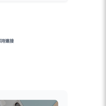
人號碼) / 35GB>涵蓋國家通話無
限分鐘數 國際通話 250 分鐘 (通
話支援地區：台灣、加拿大、美
國、新加坡、馬來西亞、中國、韓
國、日本、泰國、香港、印尼、越
南、菲律賓) (建議只撥打所覆蓋國
家的私人號碼)
保持連接