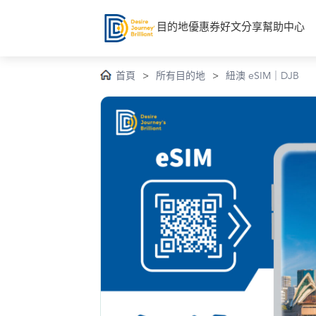
目的地
優惠券
好文分享
幫助中心
首頁
>
所有目的地
>
紐澳 eSIM｜DJB