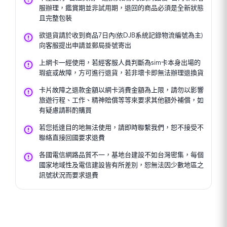
服辦理，鑑賞期並非試用期，退回的商品必須是全新狀態
且完整包裝
欲退貨請於收到商品7日內(依DJB系統記錄物流編號為主)
向客服提出申請並郵局掛號寄出
上網卡一經使用，若經客服人員判斷為sim卡本身出場的
瑕疵或故障，方可進行退貨，若非壞卡即無法辦理退換貨
卡片故障之退款金額以網卡消費金額為上限，請勿以影響
旅遊行程、工作、精神賠償等等來要求其他額外補償，如
有疑慮請斟酌購買
若您抵達目的地無法使用，請即時聯繫我們，恕不接受不
聯絡直接回國要求退費
各國電信網路品質不一，基地台建設不如台灣密集，每個
國家地域性及電信建設皆有所差別，恕無法因少數地區之
訊號狀況而要求退費