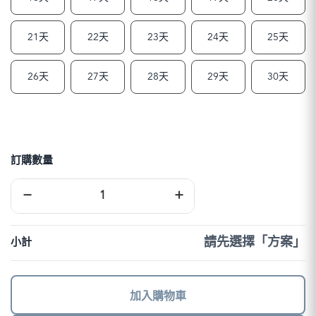
21天
22天
23天
24天
25天
26天
27天
28天
29天
30天
訂購數量
紐
−
+
澳
上
網
卡
請先選擇「方案」
小計
｜
DJB
數
量
加入購物車