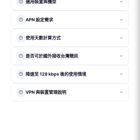
適用裝置與機型
若確認為卡片故障，退款金額以實際購買金額為上限，不
訂單取消後，紅利點數將於 1 個工作天內自動退回會員賬
實體卡（桃園機場取件）
地址：新北市新莊區福慧路 268 號 13 樓
包含間接損失。
號。
取件時間：週一至週五 09:30–18:00（不含週末及國定假
適合需要實體卡並可於出發當天於
桃園機場
領取的用戶。
若於目的地無法使用，請於當下聯繫客服協助處理，恕不
我們的 SIM 卡適用於大多數支援 4G 且未與電信商綁定
※ 紅利點數與折價券無法同時使用。
日）
APN 設定需求
接受返國後再提出退款申請。
請先於官網下單，再至合作櫃檯憑訂單編號領取。
（非鎖卡機）的手機。
※ 僅提供上網卡取件服務，不提供現場購買及其他商品自
各國電信環境與基地台覆蓋情況不同，網路速度或訊號表
eSIM（以電子郵件寄送 QR Code）
部分舊型裝置或特定版本手機（如部分中國版機型）可能
取。
一般情況下，手機插入 SIM 卡後會自動完成 APN 設定並
現可能因當地環境而異，恕無法因此提出退費。
因頻段或系統相容性差異，實際使用效果依裝置為準。
使用天數計算方式
適合手機支援 eSIM 功能的用戶。付款成功後，系統通常於
正常連線。
不支援裝置類型
桃園機場取件
（NT$50）
30 分鐘內將 QR Code 發送至您的電子信箱。
若未自動連線，請依卡片包裝內的 APN 說明手動設定：
平板電腦
以當地時間為準
，開通當日即為第 1 天，例如：當日
iOS
：iOS 多數情況下無需手動設定 APN，請勿自行更改設
eSIM
翻譯機
取件櫃檯：飛買家
是否可於國外接收台灣簡訊
09:00 開通使用，至當日 23:59 即為第 1 天結束。
定內容，以免影響正常連線。若無法使用，請聯繫客服協
Wi-Fi 分享器
適用航廈：第一航廈、第二航廈
eSIM 於使用日期前 7 天發送至客人信箱。於發送前可申請
助確認。
鎖卡機（電信商綁定機）
可以。若需在國外使用台灣門號的通話、簡訊或接收驗證
營業時間：05:30–23:00
取消及退款；發送後恕無法取消或退款。
Android
：「設定 」→「網路與網際網路」→「存取點名稱
3G 手機
降速至 128 kbps 後的使用情境
碼功能，需確認台灣電信商已開啟國際漫遊服務，相關費
位置：三樓出境大廳
eSIM 須於收到後 90 天內完成安裝啟用，逾期將自動失
（APN）」→ 依卡片提供之 APN 資訊新增一組 APN
改裝機/破解機
用依台灣電信商規定為準。
※ 僅提供上網卡取件服務，無現場購買服務。
效。
部分電信商自有品牌機型
當網路速度降至 128 kbps 時，仍可維持基本連線功能，例
在已開啟國際漫遊的情況下，若僅使用我們的網卡上網，
eSIM 若未經客服指示即自行刪除，恕無法補發或退款。
中港澳版本特定機型
VPN 與裝置管理說明
如收發文字訊息瀏覽簡易網頁等。
如遇天災或特殊不可抗力因素，請提供相關證明後由客服
建議將台灣門號的「行動數據漫遊」關閉，以避免產生額
美國/日本電信商綁定購機（電信商綁定機）
協助評估退款事宜。
外數據費用。
VPN 或 iOS 系統內的描述檔可能會影響網路連線設定，造
成網速異常、無法連線、eSIM 安裝失敗、或使用不穩定的
情況。為確保正常使用，建議使用期間暫時關閉 VPN，並
確認手機未安裝任何描述檔。
※ iOS 系統檢查步驟：「設定」→「一般」→「VPN 與裝
置管理」