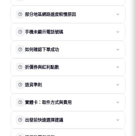
啟「數據漫遊」
被分享的裝置在收訊、網速及穩定性上可能會略低於主裝
Android
：「設定 」→「網路與網際網路」→ 「SIM 卡」
公平使用原則（Fair Usage Policy）是電信商為維持網路品
置，且多裝置同時使用可能影響整體網路表現，建議以
→ 開啟「行動數據」 → 開啟「數據漫遊」
部分地區網路速度較慢原因
質與穩定性所採取的流量管理機制。
「一機一卡」方式使用以獲得最佳體驗。
小米/紅米：「設定 」→「網路與網際網路」→「進階設
當短時間內使用大量數據，例如觀看高畫質影片、直播或
※ 部分 Google Pixel 系列手機因系統相容性限制，可能無
定」→「國際漫遊設定」→ 選擇「全部APP可連網」
網路速度會因所在位置、當地電信網路覆蓋及訊號強度而
進行線上遊戲時，網路速度可能會暫時變慢，以確保其他
法正常使用熱點功能。
手機未顯示電話號碼
有所不同，因此無固定標準速度。
用戶的使用穩定性。建議在 Wi-Fi 環境下進行高流量使用，
若位於機場、地下室、山區、海域或偏遠地區，因基地台
以獲得更穩定的上網體驗。
多數方案僅提供上網服務，不包含通話與簡訊功能，因此
覆蓋較弱或訊號受遮蔽，網速可能較慢或不穩定。
如有大量數據需求，可選擇不受公平使用原則限制的方
如何確認下單成功
安裝 eSIM 或插入實體卡後，手機顯示「無號碼」屬正常情
同時，不同手機裝置的接收能力也可能影響實際上網體
案。
況。
驗。
完成官網購買後，您將收到一份訂單成立確認信。
此狀態不影響網路使用，請確認行動數據與數據漫遊已開
建議可移動至開放空間或訊號較佳位置，通常可改善連線
折價券與紅利點數
若收到以上郵件，即表示訂單已成功成立。
啟即可正常連線。
品質。如仍有異常，歡迎聯繫客服協助確認。
折價券
退貨準則
折價券折抵金額依活動公告為準。
結帳時輸入折價券代碼即可使用。
實體卡
實體卡：取件方式與費用
實體卡享有 7 日鑑賞期，請於收到商品後 7 日內（以物流
紅利點數
系統紀錄為準）聯繫客服申請退換貨。
請先於官網下單，選擇公司或機場取件，並憑訂單編號至
鑑賞期非試用期，退回商品須為全新狀態且包裝完整。上
使用會員帳號下單後可累積紅利點數，消費滿 100 元可獲
出發前快速選擇建議
現場領取。
網卡一經使用，若經判定為 SIM 卡本身瑕疵或故障，方可
得 1 點。
公司取件
（免費）
辦理退貨。
1 點可折抵 1 元。
若出發時間較緊迫，建議依需求選擇：