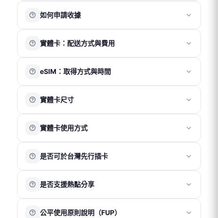
請先註冊並登入會員帳號，訪客無法查詢訂單紀錄。
超商代碼繳費
如何申請收據
登入後，您可於「訂單頁面」查看目前及過往的訂單資
街口支付
LINE Pay
訊。
請於結帳頁面完整填寫抬頭、統一編號及電子信箱。會計
Apple Pay
實體卡：配送方式與費用
部將於 1～2 個工作天內寄送電子收據至您的信箱。
注意事項
訂單成立後，實體卡將於隔日寄出（不含週末及國定假
國際電話卡及國際網路卡適用零稅率，恕不另開立統一發
eSIM：取得方式與時間
日）。
票。
配送方式與時間如下：
每筆訂單僅開立一張電子收據，無法拆分。
eSIM 為電子虛擬產品，無需運費及實體配送，將以電子郵
便利帶（免運）：約 3～5 天
收據品名統一為「上網卡」，無法更改。
實體卡尺寸
件寄送 QR Code。
7-11 店取（NT$70）：約 2～3 天
收據金額將以訂單實際支付總金額為準（含運費及折扣後
付款成功後，系統通常於 30 分鐘內寄出 eSIM 啟用資訊至
宅配 – 台灣（NT$100）：約 2～3 天
金額）。
我們提供三合一 SIM 卡，包含 Nano / Micro / Standard
您的電子信箱。
宅配 – 香港澳門（NT$190）：約 3～5 天
實體卡使用方式
三種尺寸，並附卡針一支，可依手機卡槽大小拆取使用。
※ 實際送達時間請以物流狀況為準。
若未在收件匣看到相關郵件，請先檢查垃圾郵件匣。
請於抵達目的地後再更換 SIM 卡，
勿於出發前或未抵達目
是否可於台灣先行插卡
的地前插卡
。
若為雙卡槽手機，為確保網路正常運作，建議將我們的
請勿於抵達目的地前插入實體上網卡。
SIM 卡插入「卡槽 1」。如不需接收台灣簡訊，「卡槽 2」
是否支援熱點分享
若於非使用目的地提前插卡，可能因系統啟用地區錯誤而
可保持空置，以避免干擾連線穩定性。
導致無法正常使用或卡片異常。
完成插卡後，請依以下方式開啟行動數據與漫遊功能：
我們的產品皆支援熱點分享功能。建議僅分享至一台裝置
iOS
：「設定 」→「行動服務」→ 開啟「行動數據」→ 開
公平使用原則說明（FUP）
使用，以確保網速與連線穩定性。