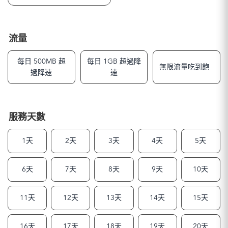
流量
每日 500MB 超
每日 1GB 超過降
無限流量吃到飽
過降速
速
服務天數
1天
2天
3天
4天
5天
6天
7天
8天
9天
10天
11天
12天
13天
14天
15天
16天
17天
18天
19天
20天