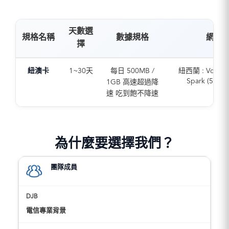
天數選
規格名稱
數據規格
網路
擇
紐澳卡
1~30天
每日 500MB /
紐西蘭 : Vodafo
Spark (5G/4
1GB 高速超過降
澳洲 : Optus (5G
速 吃到飽不降速
為什麼要選擇我們？
團隊成員
電信專業背景