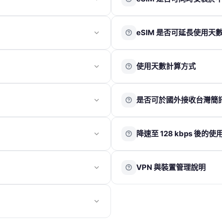
QR Code 發送至您的電子信箱。
影片（請點擊以下版本觀看）
：
n/
🔗
iOS 26 以上
 ICCID，可作為方案資訊辨識參考。
eSIM QR Code 僅限安裝於一
天數自當日開始計算。
eSIM
🔗
iOS 16 以上
eSIM 是否可延長使用天
要手機支援 eSIM 功能即可。
請於確認方案與使用天數無誤後
裝置，無法轉移。
eSIM 於使用日期前 7 天發
圖片（請點擊放大圖片）：
 已成功加入裝置。僅需等待系統完成
eSIM 方案為一次性使用，無
送後恕無法取消或退款。
使用天數計算方式
用台灣門號。
如行程延長，需於官網重新購買新
eSIM 須於收到後 90 天內完
啟用」提示，請點選「好」並將
Code。
eSIM 若未經客服指示即自行
以當地時間為準
，開通當日即為第 
※ 若已在當地，請勿提前安裝；
如遇天災或特殊不可抗力因素，
是否可於國外接收台灣簡
遊用 eSIM 方案」→ 點擊「關
當日 23:59 即為第 1 天結束。
開啟「數據漫遊」，即可正常使
宜。
返回「行動服務」頁面 → 「旅遊用
該 eSIM → 選擇「更新聯絡人」
分享至一台裝置使用，以確保網
可以。若需在國外使用台灣門號
→ 點擊「停用 SIM 卡」
降速至 128 kbps 後的
台灣電信商已開啟國際漫遊服務
能會略低於主裝置，且多裝置同
在已開啟國際漫遊的情況下，若
y）是電信商為維持網路品質與穩定性所採
當網路速度降至 128 kbps
一機一卡」方式使用以獲得最佳
的「行動數據漫遊」關閉，以避
VPN 與裝置管理說明
息瀏覽簡易網頁等。
質影片、直播或進行線上遊戲
系統相容性限制，可能無法正常使用熱點
蓋及訊號強度而有所不同，因此
VPN 或 iOS 系統內的描述
他用戶的使用穩定性。建議在
法連線、eSIM 安裝失敗、或
更穩定的上網體驗。
地區，因基地台覆蓋較弱或訊號
用期間暫時關閉 VPN，並確認
原則限制的方案。