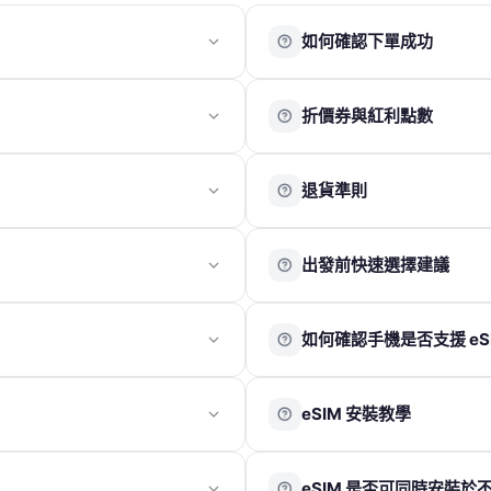
如何確認下單成功
完成官網購買後，您將收到一份
折價券與紅利點數
若收到以上郵件，即表示訂單已
折價券
訂單紀錄。
退貨準則
過往的訂單資訊。
折價券折抵金額依活動公告為準
結帳時輸入折價券代碼即可使用
實體卡
子信箱。會計部將於 1～2 個工
出發前快速選擇建議
紅利點數
實體卡享有 7 日鑑賞期，請於收
聯繫客服申請退換貨。
配送，將以電子郵件寄送 QR
若出發時間較緊迫，建議依需求
不另開立統一發票。
使用會員帳號下單後可累積紅利點數
鑑賞期非試用期，退回商品須為
實體卡（桃園機場取件
如何確認手機是否支援 eS
。
1 點可折抵 1 元。
若經判定為 SIM 卡本身瑕疵或
eSIM 啟用資訊至您的電子信箱。
訂單取消後，紅利點數將於 1 
若確認為卡片故障，退款金額以
適合需要實體卡並可於出發當天
含運費及折扣後金額）。
M 卡，無需實體卡片，透過掃描 QR
請在手機撥號畫面輸入
*#06#
進
圾郵件匣。
※ 紅利點數與折價券無法同時使
若於目的地無法使用，請於當下
單，再至合作櫃檯憑訂單編號領
eSIM 安裝教學
入手機卡槽後使用。
您的裝置支援 eSIM 功能；若
出退款申請。
eSIM（以電子郵件寄送 
路品質與使用效果依當地電信覆
各國電信環境與基地台覆蓋情況
iOS 系統
信箱，收到後請於 90 天效期內完成
境而異，恕無法因此提出退費。
適合手機支援 eSIM 功能的用
eSIM 是否可同時安裝於
地並完成開通，即可使用所購買