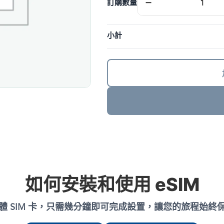
−
訂購數量
勿
直
接
小計
下
單】
上
網
卡
重
置
補
發
費
用
數
量
如何安裝和使用 eSIM
體 SIM 卡，只需幾分鐘即可完成設置，讓您的旅程始終