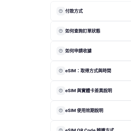
付款方式
目前提供以下付款方式：
如何查詢訂單狀態
銀行信用卡
ATM 轉帳
超商代碼繳費
請先註冊並登入會員帳號，訪客無法查詢
街口支付
如何申請收據
登入後，您可於「訂單頁面」查看目前及
LINE Pay
Apple Pay
請於結帳頁面完整填寫抬頭、統一編號及電
eSIM：取得方式與時間
作天內寄送電子收據至您的信箱。
注意事項
eSIM 為電子虛擬產品，無需運費及實體
國際電話卡及國際網路卡適用零稅率，恕
eSIM 與實體卡差異說明
每筆訂單僅開立一張電子收據，無法拆分
Code。
收據品名統一為「上網卡」，無法更改。
付款成功後，系統通常於 30 分鐘內寄出 
收據金額將以訂單實際支付總金額為準（
eSIM 是嵌入在設備內部的電子虛擬 SI
若未在收件匣看到相關郵件，請先檢查垃
eSIM 使用效期說明
Code 即可啟用；實體 SIM 卡則需插
兩者主要差異在於使用形式不同，實際網
eSIM 將於使用日期前 7 天發送至您的
蓋情況為準。
eSIM QR Code 辨識方式
加入方案並啟用。只要於效期內抵達目的
更多資訊可參考以下連結：