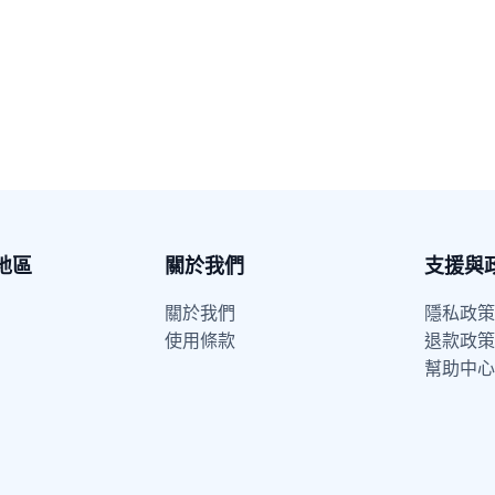
功能，因此安裝 eSIM 或插
※ iOS 系統檢查步驟：「設定」
情況。
響實際上網體驗。
與數據漫遊已開啟即可正常連
通常可改善連線品質。如仍有異
Android 系統
圖片（請點擊放大圖片）
：
地區
關於我們
支援與
關於我們
隱私政策
使用條款
退款政策
幫助中心