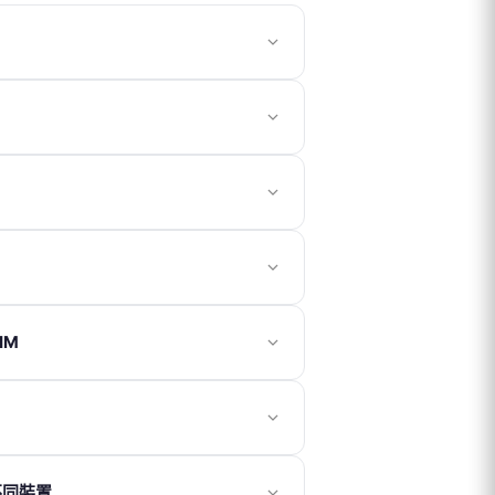
訂單成立確認信。
成功成立。
。
。
到商品後 7 日內（以物流系統紀錄為準）
選擇：
，消費滿 100 元可獲得 1 點。
全新狀態且包裝完整。上網卡一經使用，
）
IM
故障，方可辦理退貨。
個工作天內自動退回會員賬號。
實際購買金額為上限，不包含間接損失。
於
桃園機場
領取的用戶。請先於官網下
行查詢。若畫面中顯示
EID
資訊，即代表
用。
聯繫客服協助處理，恕不接受返國後再提
取。
未顯示，則表示不支援。
QR Code）
不同，網路速度或訊號表現可能因當地環
戶。付款成功後，系統通常於 30 分鐘內將
不同裝置