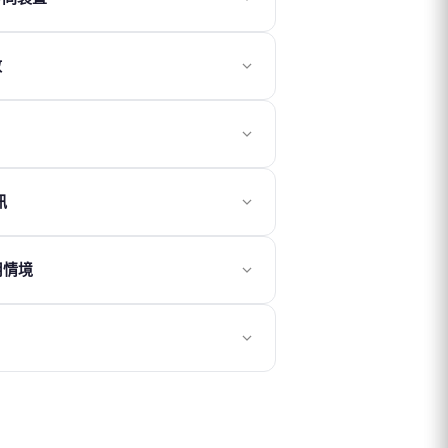
部手機使用。
數
再進行掃描安裝，一經完成安裝即綁定該
送至客人信箱。於發送前可申請取消及退款；發
法中途加購天數或延長使用。
方案，並於原方案到期後再使用新 QR
成安裝啟用，逾期將自動失效。
刪除，恕無法補發或退款。
1 天，例如：當日 09:00 開通使用，至
安裝後即開始計算使用天數。
請提供相關證明後由客服協助評估退款事
訊
的通話、簡訊或接收驗證碼功能，需確認
使用情境
，相關費用依台灣電信商規定為準。
僅使用我們的網卡上網，建議將台灣門號
 時，仍可維持基本連線功能，例如收發文字訊
免產生額外數據費用。
檔可能會影響網路連線設定，造成網速異常、無
使用不穩定的情況。為確保正常使用，建議使
手機未安裝任何描述檔。