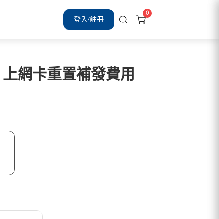
0
登入/註冊
】上網卡重置補發費用