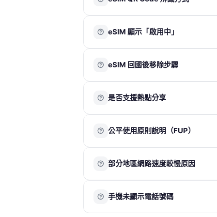
的完整天數。
🔗
https://djbcard.com/esim-introductio
每組 eSIM QR Code 下方皆附有對應
※ 澳洲方案於下單後即自動開通，使用
eSIM 顯示「啟用中」
eSIM QR Code 不限手機型號使用，只
這是 iOS 系統正常現象，代表 eSIM
eSIM 回國後移除步驟
處理，期間請勿刪除方案；同時可正常使
若在
非目的地
掃描完成後，會顯示「無法
請確認 eSIM 已
使用完畢後再進行刪除
。
eSIM 保持關閉即可。
是否支援熱點分享
iOS
：「設定 」→「行動服務」→ 點擊「旅
請於抵達目的地後再重新開啟 eSIM 並
閉此號碼」 → 點擊「刪除 eSIM」→ 
用。
eSIM 方案」將顯示無 SIM 卡 → 點擊 
我們的產品皆支援熱點分享功能。建議僅
Android
公平使用原則說明（FUP）
：「設定 」→「網路與網際網路」
速與連線穩定性。
被分享的裝置在收訊、網速及穩定性上可
公平使用原則（Fair Usage Polic
時使用可能影響整體網路表現，建議以「
部分地區網路速度較慢原因
取的流量管理機制。
體驗。
當短時間內使用大量數據，例如觀看高畫
※ 部分 Google Pixel 系列手機因
網路速度會因所在位置、當地電信網路覆
時，網路速度可能會暫時變慢，以確保其
功能。
手機未顯示電話號碼
無固定標準速度。
Wi-Fi 環境下進行高流量使用，以獲得
若位於機場、地下室、山區、海域或偏遠
如有大量數據需求，可選擇不受公平使用