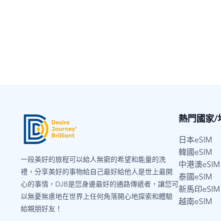
多數方案僅提供上網服務，不包含通話與簡訊
受遮蔽，網速可能較慢或不穩定。
入實體卡後，手機顯示「無號碼」屬正常
同時，不同手機裝置的接收能力也可能影
此狀態不影響網路使用，請確認行動數據
建議可移動至開放空間或訊號較佳位置，
線。
常，歡迎聯繫客服協助確認。
熱門國家/
日本eSIM
韓國eSIM
一段美好的旅程可以給人無窮的希望和能量的洗
中港澳eSIM
禮，分享美好的事物給自己最好給他人是世上最開
泰國eSIM
心的事情，DJB是您身邊最好的通路傳遞者，讓您可
新馬印eSIM
以無憂無慮地在世界上任何角落開心地探索和體驗
越南eSIM
給親朋好友！