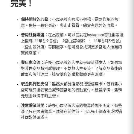
完美！
保持開放的心態：
小眾品牌店通常不張揚，需要您細心留
意。保持一顆好奇心，多走走看看，總會有意外的收穫。
善用社群媒體：
在出發前，可以嘗試在Instagram等社群媒體
上搜尋「#부산소품샵」（釜山選物店）、「#부산디자인샵」
（釜山設計店）等關鍵字，您可能會找到更多當地人推薦的
寶藏店鋪。
與店主交流：
許多小眾品牌的店主就是設計師本人。如果您
對某件商品特別感興趣，不妨與店主交流，了解商品背後的
故事和設計理念，這會讓您的購物體驗更有溫度。
現金與行動支付：
雖然大部分店家都接受信用卡，但有些小
店可能只接受現金或韓國當地的行動支付。建議準備一些韓
元現金以備不時之需。
注意營業時間：
許多小眾品牌店家的營業時間不固定，有些
甚至只在週末營業。建議在前往前，可以先上網查詢或透過
社群媒體確認。