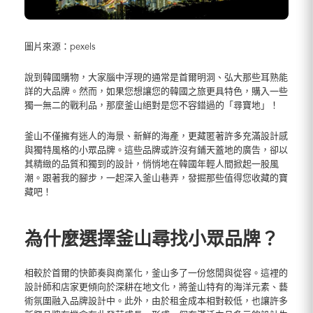
圖片來源：pexels
說到韓國購物，大家腦中浮現的通常是首爾明洞、弘大那些耳熟能
詳的大品牌。然而，如果您想讓您的韓國之旅更具特色，購入一些
獨一無二的戰利品，那麼釜山絕對是您不容錯過的「尋寶地」！
釜山不僅擁有迷人的海景、新鮮的海產，更藏匿著許多充滿設計感
與獨特風格的小眾品牌。這些品牌或許沒有鋪天蓋地的廣告，卻以
其精緻的品質和獨到的設計，悄悄地在韓國年輕人間掀起一股風
潮。跟著我的腳步，一起深入釜山巷弄，發掘那些值得您收藏的寶
藏吧！
為什麼選擇釜山尋找小眾品牌？
相較於首爾的快節奏與商業化，釜山多了一份悠閒與從容。這裡的
設計師和店家更傾向於深耕在地文化，將釜山特有的海洋元素、藝
術氛圍融入品牌設計中。此外，由於租金成本相對較低，也讓許多