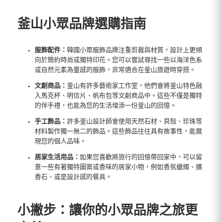
釜山小眾品牌選購指南
服飾配件：
韓國小眾服飾品牌注重剪裁與材質，設計上更傾
向於簡約時尚或獨特印花。您可以嘗試尋找一些以海洋色系
或自然元素為靈感的服飾，非常適合在釜山旅遊時穿搭。
文創商品：
釜山有許多藝術家工作室，他們會將釜山特色融
入馬克杯、明信片、帆布包等文創商品中。這些不僅是獨特
的伴手禮，也能為您的生活增添一份釜山的回憶。
手工飾品：
許多釜山設計師會使用天然石材、貝殼、珍珠等
材料製作獨一無二的飾品。這些飾品往往具有故事性，能展
現您的個人品味。
居家生活用品：
如果您喜歡將旅行的回憶帶回家中，可以留
意一些有著獨特圖案或香味的居家小物，例如香氛蠟燭、擴
香石、或是設計感的餐具。
小撇步：讓你的小眾品牌之旅更