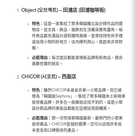
Object (
오브젝트
) –
田浦店 (田浦咖啡街)
特色：
這是一家集結了眾多韓國獨立設計師作品的選
物店，從文具、飾品、服飾到生活雜貨應有盡有。每
件商品都充滿設計感和獨特風格，是尋找特色伴手禮
或自用小物的好地方。店內陳列用心，逛起來非常舒
服。
必逛理由：
每次造訪都能發現新品牌和新商品，適合
喜歡挖寶的朋友。
CHICOR (
시코르
) –
西面店
特色：
雖然CHICOR本身並非單一小眾品牌，但它被
譽為「韓國版Sephora」，集結了眾多韓國本土新興美
妝保養品牌。許多在一般藥妝店找不到的、或是小眾
設計師品牌的美妝品都能在這裡試用與購買。
必逛理由：
想一次性探索韓國最新、最熱門的小眾美
妝保養品，CHICOR是個好選擇。您可以試用許多尚
未普及但口碑極佳的產品。