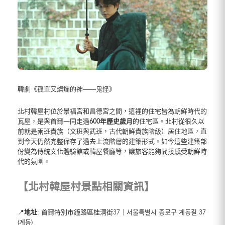
韓劇《孤單又燦爛的神——鬼怪》
北村韓屋村位於景福宮和昌德宮之間，這裡的住宅皆為朝鮮時代的
瓦屋，是與首爾一同走過
600年歷史歲月
的住宅區。北村從很久以
前就是兩班貴族（文班與武班，古代朝鮮貴族階級）居住地區，直
到今天仍然完整保存了過去上流階層的建築形式。如今這些建築部
份變為傳統文化體驗館或韓屋餐廳等，讓旅客能夠間接感受朝鮮時
代的氛圍。
【北村韓屋村景點相關資訊】
📍
地址
: 首爾特別市鐘路區桂洞街37｜서울특별시 종로구 계동길 37
(계동)