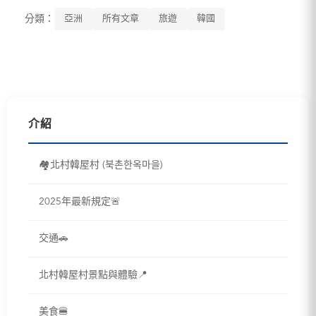
分類：
亞洲
所有文章
旅遊
韓國
介紹
🏘️北村韓屋村 (북촌한옥마을)
2025年最新規定🚨
交通🚗
北村韓屋村景點與體驗📍
美食🍔