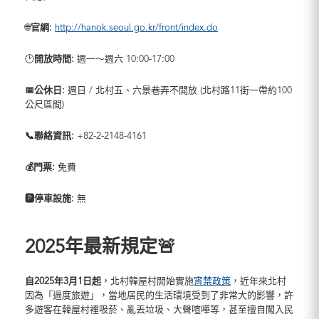
🌐
官網:
http://hanok.seoul.go.kr/front/index.do
🕑
開放時間:
週一～週六 10:00-17:00
📅公休日:
週日 / 北村五、六景巷弄不開放 (北村路11街一帶約100
公尺區間)
📞聯絡資訊:
+82-2-2148-4161
💰門票:
免費
🅿️停車設施:
無
2025年最新規定🚨
自2025年3月1日起
，北村韓屋村開始實施
宵禁政策
，近年來北村
因為「過度旅遊」，當地居民的生活環境受到了非常大的影響，許
多遊客在韓屋村裡吸菸、亂丟垃圾、大聲喧嘩等，甚至擅自闖入民