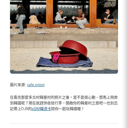
圖片來源:
cafe.onion
在看完那麼多北村韓屋村的照片之後，是不是很心動、想馬上飛奔
到韓國呢？現在就趕快收拾行李，開啟你的韓屋村之旅吧～也別忘
記帶上DJB的
eSIM韓流卡
陪你一起玩韓國喔！