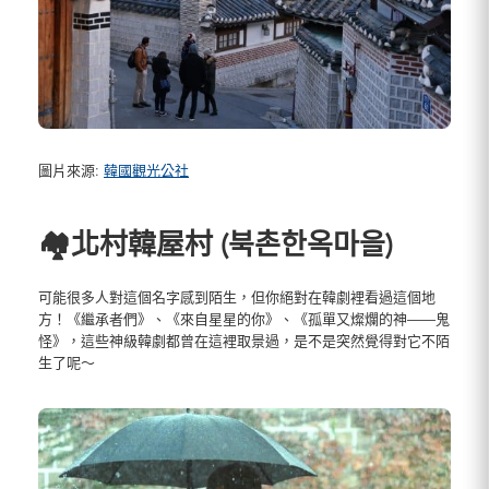
圖片來源:
韓國觀光公社
🏘️北村韓屋村 (북촌한옥마을)
可能很多人對這個名字感到陌生，但你絕對在韓劇裡看過這個地
方！《繼承者們》、《來自星星的你》、《孤單又燦爛的神——鬼
怪》，這些神級韓劇都曾在這裡取景過，是不是突然覺得對它不陌
生了呢～