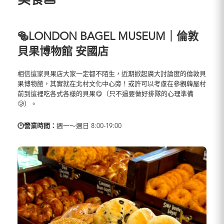
美食🍔
🥯LONDON BAGEL MUSEUM｜倫敦
貝果博物館 安國店
相信這家貝果店大家一定都不陌生，近期掀起廣大討論度的倫敦貝
果博物館，其實就在北村文化中心旁！或許可以考慮在參觀韓屋村
前到這裡吃各式各樣的貝果😋（只不過要做好排隊的心理準備
🥲）。
🕑營業時間：
週一～週日 8:00-19:00