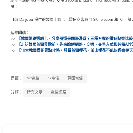
現今台灣的 4G 手機大多能支援 2100MHz (Band 1) 和 180
唷！
目前 Daijobu 提供的韓國上網卡，電信商皆來自 SK Telecom 和 
延伸閱讀：
>>
【韓國網路選網卡、分享器還是國際漫遊？三種方案的優缺點齊比較
>>
【走訪韓國首爾景點前，先來瞭解網路、交通、交易方式和必備APP
>>
【10大韓國櫻花景點攻略，想賞首爾櫻花、釜山櫻花不能錯過這幾
標籤：
skt電信
sk電信
韓國電信
分類：
所有文章
電信網路