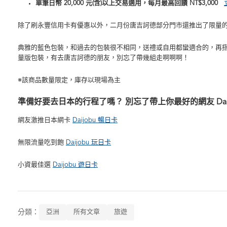
單筆日幣 20,000 元(含)以上交易適用，每月最高回饋
NT$3,000
除了刷永豐信用卡有優惠以外，二月份唐吉訶德部分門市還推出了限量的 
典雅的藍色包裝，和過去的包裝很不相同，送禮或自用都蠻適合的，再搭配
量版包裝，有去唐吉訶德的朋友，別忘了帶幾組走啊啊啊！
※該商品數量限定，庫存以現場為主
準備好要去日本的行程了嗎？ 別忘了帶上你最好的網友 Daij
網友激推日本網卡
Daijobu 暢日卡
無限流量吃到飽
Daijobu 玩日卡
小資最佳選
Daijobu 遊日卡
分類：
亞洲
所有文章
旅遊