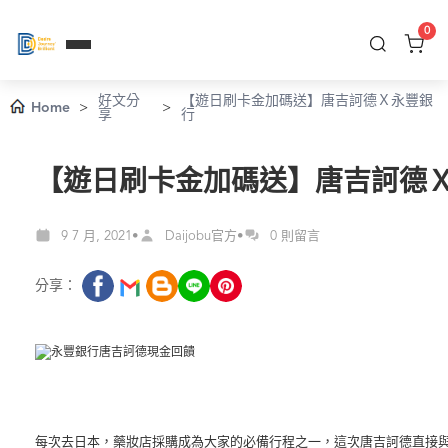
0
好文分
【遊日刷卡金加碼送】唐吉訶德Ｘ永豐銀
Home
>
>
享
行
【遊日刷卡金加碼送】唐吉訶德
9 7 月, 2021
Daijobu官方
0 則留言
•
•
分享：
每次去日本，藥妝店採購成為大家的必備行程之一，這次唐吉訶德直接