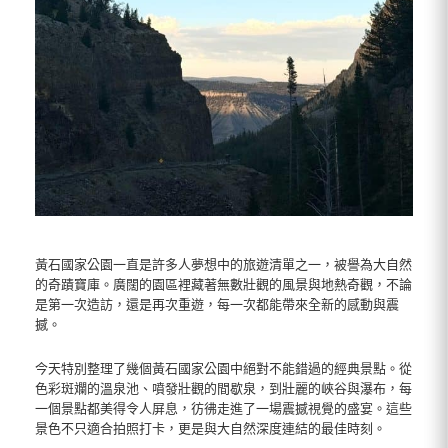
黃石國家公園一直是許多人夢想中的旅遊清單之一，被譽為大自然
的奇蹟寶庫。廣闊的園區裡藏著無數壯觀的風景與地熱奇觀，不論
是第一次造訪，還是再次重遊，每一次都能帶來全新的感動與震
撼。
今天特別整理了幾個黃石國家公園中絕對不能錯過的經典景點。從
色彩斑斕的溫泉池、噴發壯觀的間歇泉，到壯麗的峽谷與瀑布，每
一個景點都美得令人屏息，彷彿走進了一場震撼視覺的盛宴。這些
景色不只適合拍照打卡，更是與大自然深度連結的最佳時刻。