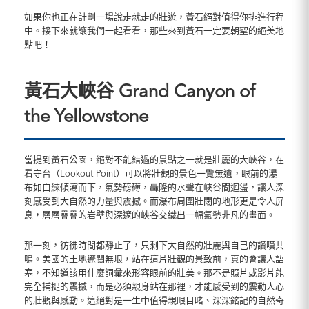
如果你也正在計劃一場說走就走的壯遊，黃石絕對值得你排進行程
中。接下來就讓我們一起看看，那些來到黃石一定要朝聖的絕美地
點吧！
黃石大峽谷 Grand Canyon of
the Yellowstone
當提到黃石公園，絕對不能錯過的景點之一就是壯麗的大峽谷，在
看守台（Lookout Point）可以將壯觀的景色一覽無遺，眼前的瀑
布如白練傾瀉而下，氣勢磅礡，轟隆的水聲在峽谷間迴盪，讓人深
刻感受到大自然的力量與震撼。而瀑布周圍壯闊的地形更是令人屏
息，層層疊疊的岩壁與深邃的峽谷交織出一幅氣勢非凡的畫面。
那一刻，彷彿時間都靜止了，只剩下大自然的壯麗與自己的讚嘆共
鳴。美國的土地遼闊無垠，站在這片壯觀的景致前，真的會讓人語
塞，不知道該用什麼詞彙來形容眼前的壯美。那不是照片或影片能
完全捕捉的震撼，而是必須親身站在那裡，才能感受到的震動人心
的壯觀與感動。這絕對是一生中值得親眼目睹、深深銘記的自然奇