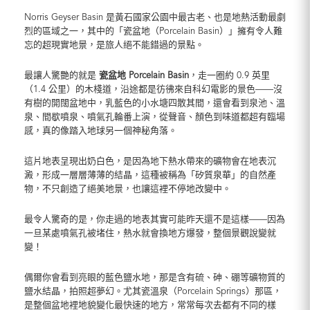
Norris Geyser Basin 是黃石國家公園中最古老、也是地熱活動最劇
烈的區域之一，其中的「瓷盆地（Porcelain Basin）」擁有令人難
忘的超現實地景，是旅人絕不能錯過的景點。
最讓人驚艷的就是
瓷盆地 Porcelain Basin
，走一圈約 0.9 英里
（1.4 公里）的木棧道，沿途都是彷彿來自科幻電影的景色——沒
有樹的開闊盆地中，乳藍色的小水塘四散其間，還會看到泉池、溫
泉、間歇噴泉、噴氣孔輪番上演，從聲音、顏色到味道都超有臨場
感，真的像踏入地球另一個神秘角落。
這片地表呈現出奶白色，是因為地下熱水帶來的礦物會在地表沉
澱，形成一層層薄薄的結晶，這種被稱為「矽質泉華」的自然產
物，不只創造了絕美地景，也讓這裡不停地改變中。
最令人驚奇的是，你走過的地表其實可能昨天還不是這樣——因為
一旦某處噴氣孔被堵住，熱水就會換地方爆發，整個景觀說變就
變！
偶爾你會看到亮眼的藍色鹽水地，那是含有硫、砷、硼等礦物質的
鹽水結晶，拍照超夢幻。尤其瓷溫泉（Porcelain Springs）那區，
是整個盆地裡地貌變化最快速的地方，常常每次去都有不同的樣