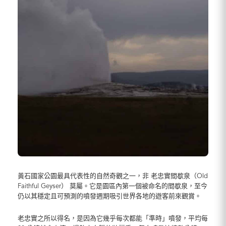
黃石國家公園最具代表性的自然奇觀之一，非 老忠實間歇泉（Old
Faithful Geyser） 莫屬。它是園區內第一個被命名的間歇泉，至今
仍以其穩定且可預測的噴發週期吸引世界各地的遊客前來觀賞。
老忠實之所以得名，是因為它幾乎每次都能「準時」噴發，平均每