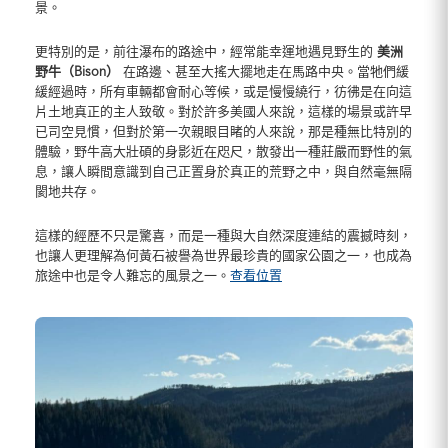
景。
更特別的是，前往瀑布的路途中，經常能幸運地遇見野生的
美洲
野牛（Bison）
在路邊、甚至大搖大擺地走在馬路中央。當牠們緩
緩經過時，所有車輛都會耐心等候，或是慢慢繞行，彷彿是在向這
片土地真正的主人致敬。對於許多美國人來說，這樣的場景或許早
已司空見慣，但對於第一次親眼目睹的人來說，那是種無比特別的
體驗，野牛高大壯碩的身影近在咫尺，散發出一種莊嚴而野性的氣
息，讓人瞬間意識到自己正置身於真正的荒野之中，與自然毫無隔
閡地共存。
這樣的經歷不只是驚喜，而是一種與大自然深度連結的震撼時刻，
也讓人更理解為何黃石被譽為世界最珍貴的國家公園之一，也成為
旅途中也是令人難忘的風景之一。
查看位置