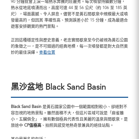
90 分鐘就會上演一場熱水奔騰的壯麗秀。每次噴發持續數分鐘，
熱水從地底噴湧而出，高度可達 44 至 56 公尺（約 106 至 185 英
尺），場面震撼、令人屏息。儘管不是黃石間歇泉中規模最大或噴
發最高的，但因其 準確性高、預測誤差小於 15 分鐘，成為最適合
遊客安排觀賞的熱門景點。
正因這種穩定性與歷史意義，老忠實間歇泉至今仍被視為黃石公園
的象徵之一，是不可錯過的經典地標，每一次噴發都是對大自然奧
妙的最佳演繹。
查看位置
黑沙盆地 Black Sand Basin
Black Sand Basin
是黃石國家公園中一個範圍相對較小、卻絕對不
容忽視的地熱景點。雖然面積不大，但這片區域可說是「麻雀雖
小，五臟俱全」，擁有數個極具代表性且美麗的溫泉與間歇泉，是
旅途中
CP值極高
、拍照與感受地熱奇景兼具的絕佳站點。