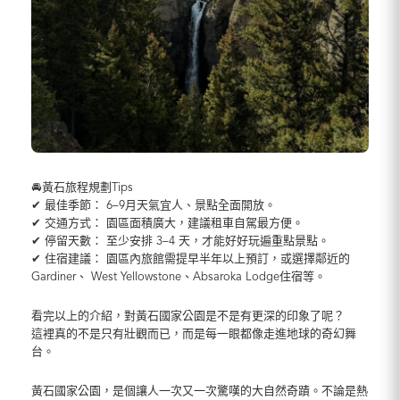
🚘黃石旅程規劃Tips
✔ 最佳季節： 6–9月天氣宜人、景點全面開放。
✔ 交通方式： 園區面積廣大，建議租車自駕最方便。
✔ 停留天數： 至少安排 3–4 天，才能好好玩遍重點景點。
✔ 住宿建議： 園區內旅館需提早半年以上預訂，或選擇鄰近的
Gardiner、 West Yellowstone、Absaroka Lodge住宿等。
看完以上的介紹，對黃石國家公園是不是有更深的印象了呢？
這裡真的不是只有壯觀而已，而是每一眼都像走進地球的奇幻舞
台。
黃石國家公園，是個讓人一次又一次驚嘆的大自然奇蹟。不論是熱