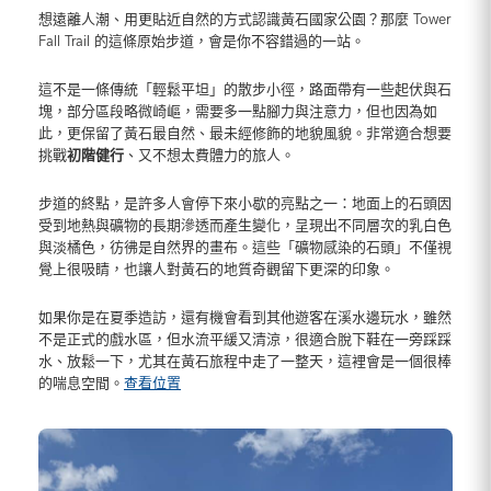
想遠離人潮、用更貼近自然的方式認識黃石國家公園？那麼 Tower
Fall Trail 的這條原始步道，會是你不容錯過的一站。
這不是一條傳統「輕鬆平坦」的散步小徑，路面帶有一些起伏與石
塊，部分區段略微崎嶇，需要多一點腳力與注意力，但也因為如
此，更保留了黃石最自然、最未經修飾的地貌風貌。非常適合想要
挑戰
初階健行
、又不想太費體力的旅人。
步道的終點，是許多人會停下來小歇的亮點之一：地面上的石頭因
受到地熱與礦物的長期滲透而產生變化，呈現出不同層次的乳白色
與淡橘色，彷彿是自然界的畫布。這些「礦物感染的石頭」不僅視
覺上很吸睛，也讓人對黃石的地質奇觀留下更深的印象。
如果你是在夏季造訪，還有機會看到其他遊客在溪水邊玩水，雖然
不是正式的戲水區，但水流平緩又清涼，很適合脫下鞋在一旁踩踩
水、放鬆一下，尤其在黃石旅程中走了一整天，這裡會是一個很棒
的喘息空間。
查看位置