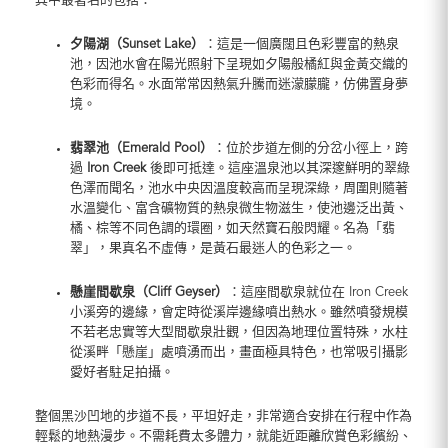
其中最著名的包括：
夕陽湖（Sunset Lake）
：這是一個廣闊且色彩豐富的熱泉
池，因池水會在陽光照射下呈現如夕陽般橘紅與金黃交織的
色彩而得名。水面常常因熱氣升騰而迷濛朦朧，仿佛置身夢
境。
翡翠池（Emerald Pool）
：位於步道左側的分岔小徑上，跨
過
Iron Creek
後即可抵達。這座溫泉池以其深邃鮮明的翠綠
色澤而聞名，池水中央因溫度較高而呈現深綠，周圍則隨著
水溫變化、富含礦物質的熱泉微生物滋生，使池邊泛出黃、
橘、棕等不同色調的環圈，如天然寶石般閃耀。名為「翡
翠」，果真名不虛傳，是黃石最迷人的色彩之一。
懸崖間歇泉（Cliff Geyser）
：這座間歇泉就位在 Iron Creek
小溪旁的邊緣，會定時從溪岸邊緣噴出熱水。雖然噴發規模
不若老忠實等大型間歇泉壯觀，但因為地理位置特殊，水柱
從溪畔「懸崖」處噴湧而出，畫面極具特色，也常吸引攝影
愛好者駐足拍攝。
整個黑沙凹地的步道不長，平坦好走，非常適合安排在行程中作為
輕鬆的地熱漫步。不需耗費太多體力，就能近距離欣賞色彩繽紛、