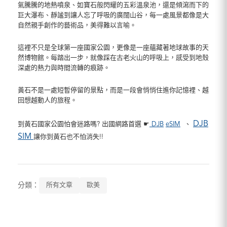
氣騰騰的地熱噴泉、如寶石般閃耀的五彩溫泉池，還是傾瀉而下的
巨大瀑布、靜謐到讓人忘了呼吸的廣闊山谷，每一處風景都像是大
自然親手創作的藝術品，美得難以言喻。
這裡不只是全球第一座國家公園，更像是一座蘊藏著地球故事的天
然博物館。每踏出一步，就像踩在古老火山的呼吸上，感受到地殼
深處的熱力與時間流轉的痕跡。
黃石不是一處短暫停留的景點，而是一段會悄悄住進你記憶裡、越
回想越動人的旅程。
DJB
到黃石國家公園怕會迷路嗎? 出國網路首選 ☛
DJB
eSIM
、
SIM
讓你到黃石也不怕消失!!
分類：
所有文章
歐美