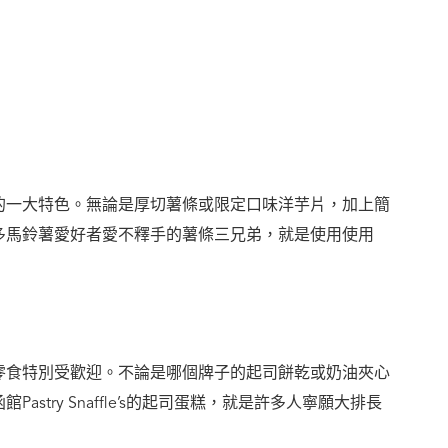
的一大特色。無論是厚切薯條或限定口味洋芋片，加上簡
多馬鈴薯愛好者愛不釋手的薯條三兄弟，就是使用使用
零食特別受歡迎。不論是哪個牌子的起司餅乾或奶油夾心
try Snaffle’s的起司蛋糕，就是許多人寧願大排長