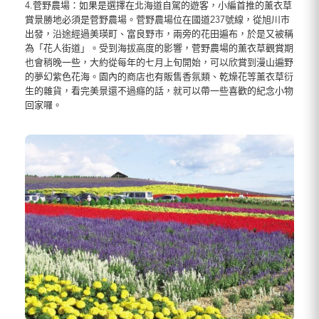
4.菅野農場：如果是選擇在北海道自駕的遊客，小編首推的薰衣草
賞景勝地必須是菅野農場。菅野農場位在國道237號線，從旭川市
出發，沿途經過美瑛町、富良野市，兩旁的花田遍布，於是又被稱
為「花人街道」。受到海拔高度的影響，菅野農場的薰衣草觀賞期
也會稍晚一些，大約從每年的七月上旬開始，可以欣賞到漫山遍野
的夢幻紫色花海。園內的商店也有販售香氛類、乾燥花等薰衣草衍
生的雜貨，看完美景還不過癮的話，就可以帶一些喜歡的紀念小物
回家囉。