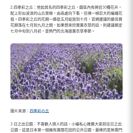
2.四季彩之丘：地如其名的四季彩之丘，園區內有將近30種花卉，
配上形似波浪的山丘景緻，由高處向下看，彷彿一幀巨大的編織花
毯。四季彩之丘的花期一路從五月綻放到十月，官網建議的最佳賞
花期落在七月到九月之間，如果想來欣賞薰衣草的話，則建議鎖定
七月中旬到八月初，是熱門的北海道薰衣草季節。
圖片來源：
四季彩の丘
3.日之出公園：不喜歡人擠人的話，小編私心推薦大家前往日之出
公園，這是日本第一個擁有廣闊花田的公共公園，最棒的是無需門