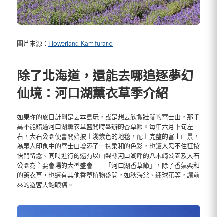
圖片來源：
Flowerland Kamifurano
除了北海道，還能去哪追逐夢幻
仙境
：
河口湖薰衣草季介紹
如果你的旅日計劃是去本島玩，或是想去欣賞壯闊的富士山，那千
萬不能錯過河口湖薰衣草盛開時舉辦的香草節。每年六月下旬左
右，大石公園便會開始披上淺紫色的地毯，配上完整的富士山景，
為眾人印象中的富士山增添了一抹柔和的色彩，也讓人忍不住狂按
快門留念。同時進行的還有以山梨縣河口湖畔的八木崎公園及大石
公園為主要會場的大型盛會——「河口湖香草節」，除了香氣柔和
的薰衣草，也還有其他香草植物盛開，如秋海棠、繡球花等，讓前
來的遊客大飽眼福。