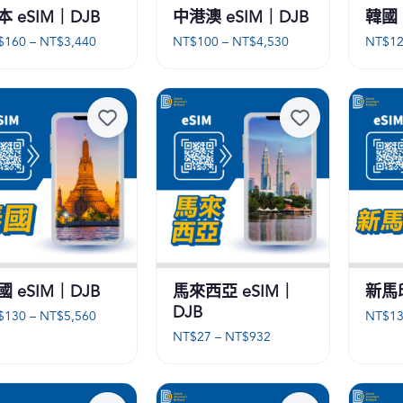
本 eSIM｜DJB
中港澳 eSIM｜DJB
韓國 
價
價
$
160
–
NT$
3,440
NT$
100
–
NT$
4,530
NT$
1
格
格
範
範
圍：
圍：
NT$160
NT$100
到
到
NT$3,440
NT$4,530
國 eSIM｜DJB
馬來西亞 eSIM｜
新馬印
DJB
價
$
130
–
NT$
5,560
NT$
1
格
價
NT$
27
–
NT$
932
範
格
圍：
範
NT$130
圍：