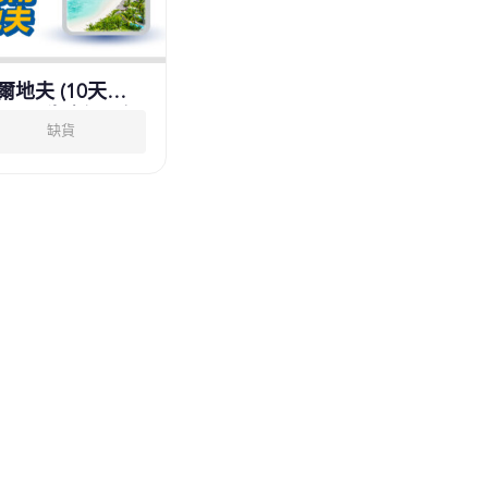
爾地夫 (10天
0GB原生資源帶通
缺貨
CP值最高) eSIM
DJB