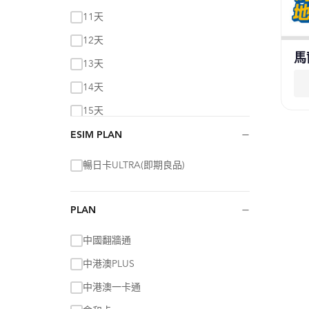
總量50GB量到斷網
11天
每日500MB超過降速
12天
每日500MB超過降速
馬
13天
2
每日500MB超過降速
14天
話
每日500MB超過降速
｜
15天
每日500MB高速
−
16天
ESIM PLAN
17天
暢日卡ULTRA(即期良品)
18天
19天
−
PLAN
20天
中國翻牆通
21天
中港澳PLUS
22天
中港澳一卡通
23天