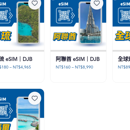
到
NT$27
NT$5,560
到
NT$932
琉 eSIM｜DJB
阿聯酋 eSIM｜DJB
全球通
價
價
$
180
–
NT$
4,965
NT$
160
–
NT$
8,990
NT$
8
格
格
範
範
圍：
圍：
NT$180
NT$160
到
到
NT$4,965
NT$8,990