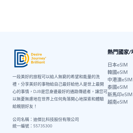
每日2GB超過降速
總量3GB量到斷網
總量5GB量到斷網
總量10GB量到斷網
每日 1.2GB 超過降速
熱門國家/
總量20GB量到斷網
日本eSIM
總量30GB量到斷網
韓國eSIM
一段美好的旅程可以給人無窮的希望和能量的洗
每日500MB超過降速
中港澳eSIM
禮，分享美好的事物給自己最好給他人是世上最開
泰國eSIM
每日 600MB 超過降速
心的事情，DJB是您身邊最好的通路傳遞者，讓您可
新馬印eSIM
以無憂無慮地在世界上任何角落開心地探索和體驗
港澳卡
越南eSIM
給親朋好友！
越南PLUS
公司名稱：迪傑比科技股份有限公司
越南卡(原生資源CP值最高)
統一編號：55735300
遊日卡