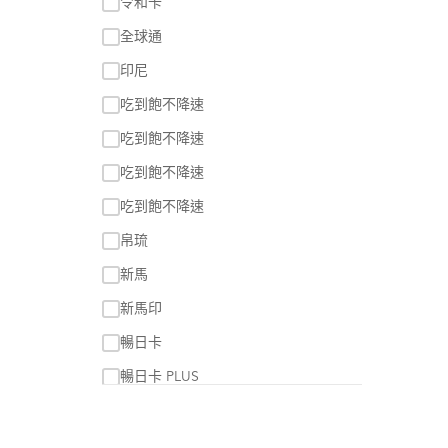
令和卡
24天
全球通
25天
印尼
26天
吃到飽不降速
27天
吃到飽不降速
28天
吃到飽不降速
29天
吃到飽不降速
30
帛琉
30天
新馬
60天
新馬印
90天
暢日卡
暢日卡 PLUS
暢日卡 ULTRA
每日1GB超過降速