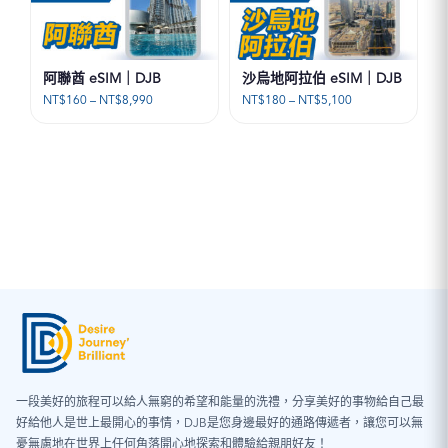
阿聯酋 eSIM｜DJB
沙烏地阿拉伯 eSIM｜DJB
價
價
NT$
160
–
NT$
8,990
NT$
180
–
NT$
5,100
格
格
範
範
圍：
圍：
NT$160
NT$180
到
到
NT$8,990
NT$5,100
一段美好的旅程可以給人無窮的希望和能量的洗禮，分享美好的事物給自己最
好給他人是世上最開心的事情，DJB是您身邊最好的通路傳遞者，讓您可以無
憂無慮地在世界上任何角落開心地探索和體驗給親朋好友！