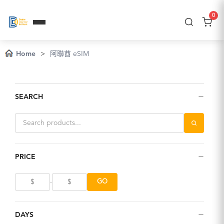
0
Home
>
阿聯酋 eSIM
−
SEARCH
−
PRICE
GO
-
−
DAYS