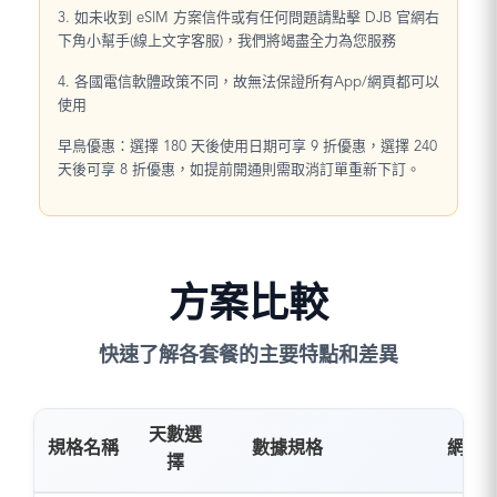
3. 如未收到 eSIM 方案信件或有任何問題請點擊 DJB 官網右
下角小幫手(線上文字客服)，我們將竭盡全力為您服務
4. 各國電信軟體政策不同，故無法保證所有App/網頁都可以
使用
早鳥優惠：選擇 180 天後使用日期可享 9 折優惠，選擇 240
天後可享 8 折優惠，如提前開通則需取消訂單重新下訂。
方案比較
快速了解各套餐的主要特點和差異
天數選
規格名稱
數據規格
網路
擇