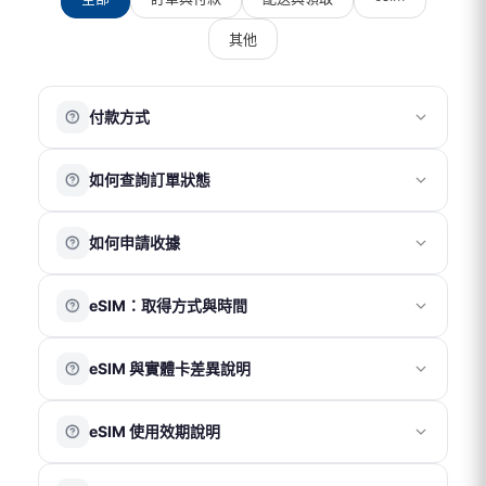
其他
付款方式
目前提供以下付款方式：
如何查詢訂單狀態
銀行信用卡
ATM 轉帳
請先註冊並登入會員帳號，訪客無法查詢訂單紀錄。
超商代碼繳費
如何申請收據
登入後，您可於「訂單頁面」查看目前及過往的訂單資
街口支付
LINE Pay
訊。
請於結帳頁面完整填寫抬頭、統一編號及電子信箱。會計
Apple Pay
eSIM：取得方式與時間
部將於 1～2 個工作天內寄送電子收據至您的信箱。
注意事項
eSIM 為電子虛擬產品，無需運費及實體配送，將以電子郵
國際電話卡及國際網路卡適用零稅率，恕不另開立統一發
eSIM 與實體卡差異說明
件寄送 QR Code。
票。
付款成功後，系統通常於 30 分鐘內寄出 eSIM 啟用資訊至
每筆訂單僅開立一張電子收據，無法拆分。
eSIM 是嵌入在設備內部的電子虛擬 SIM 卡，無需實體卡
您的電子信箱。
收據品名統一為「上網卡」，無法更改。
eSIM 使用效期說明
片，透過掃描 QR Code 即可啟用；實體 SIM 卡則需插入
收據金額將以訂單實際支付總金額為準（含運費及折扣後
若未在收件匣看到相關郵件，請先檢查垃圾郵件匣。
手機卡槽後使用。
金額）。
eSIM 將於使用日期前 7 天發送至您的信箱，收到後請於
兩者主要差異在於使用形式不同，實際網路品質與使用效