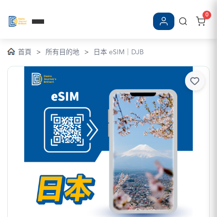
0
登入/註冊
首頁
>
所有目的地
>
日本 eSIM｜DJB