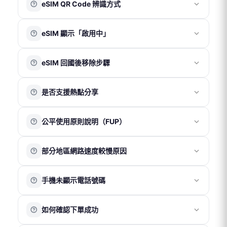
eSIM QR Code 辨識方式
90 天效期內完成加入方案並啟用。只要於效期內抵達目的
果依當地電信覆蓋情況為準。
地並完成開通，即可使用所購買的完整天數。
更多資訊可參考以下連結：
每組 eSIM QR Code 下方皆附有對應 ICCID，可作為方案
※ 澳洲方案於下單後即自動開通，使用天數自當日開始計
🔗
https://djbcard.com/esim-introduction/
eSIM 顯示「啟用中」
資訊辨識參考。
算。
eSIM QR Code 不限手機型號使用，只要手機支援 eSIM
這是 iOS 系統正常現象，代表 eSIM 已成功加入裝置。僅
功能即可。
eSIM 回國後移除步驟
需等待系統完成處理，期間請勿刪除方案；同時可正常使
用台灣門號。
請確認 eSIM 已
使用完畢後再進行刪除
。
若在
非目的地
掃描完成後，會顯示「無法啟用」提示，請
是否支援熱點分享
iOS
：「設定 」→「行動服務」→ 點擊「旅遊用 eSIM 方
點選「好」並將 eSIM 保持關閉即可。
案」→ 點擊「關閉此號碼」 → 點擊「刪除 eSIM」→ 返回
請於抵達目的地後再重新開啟 eSIM 並開啟「數據漫遊」，
我們的產品皆支援熱點分享功能。建議僅分享至一台裝置
「行動服務」頁面 → 「旅遊用 eSIM 方案」將顯示無 SIM
即可正常使用。
公平使用原則說明（FUP）
使用，以確保網速與連線穩定性。
卡 → 點擊 該 eSIM → 選擇「更新聯絡人」
Android
：「設定 」→「網路與網際網路」→ 點擊「停用
被分享的裝置在收訊、網速及穩定性上可能會略低於主裝
公平使用原則（Fair Usage Policy）是電信商為維持網路品
SIM 卡」
置，且多裝置同時使用可能影響整體網路表現，建議以
部分地區網路速度較慢原因
質與穩定性所採取的流量管理機制。
「一機一卡」方式使用以獲得最佳體驗。
當短時間內使用大量數據，例如觀看高畫質影片、直播或
※ 部分 Google Pixel 系列手機因系統相容性限制，可能無
網路速度會因所在位置、當地電信網路覆蓋及訊號強度而
進行線上遊戲時，網路速度可能會暫時變慢，以確保其他
法正常使用熱點功能。
手機未顯示電話號碼
有所不同，因此無固定標準速度。
用戶的使用穩定性。建議在 Wi-Fi 環境下進行高流量使用，
若位於機場、地下室、山區、海域或偏遠地區，因基地台
以獲得更穩定的上網體驗。
多數方案僅提供上網服務，不包含通話與簡訊功能，因此
覆蓋較弱或訊號受遮蔽，網速可能較慢或不穩定。
如有大量數據需求，可選擇不受公平使用原則限制的方
如何確認下單成功
安裝 eSIM 或插入實體卡後，手機顯示「無號碼」屬正常情
同時，不同手機裝置的接收能力也可能影響實際上網體
案。
況。
驗。