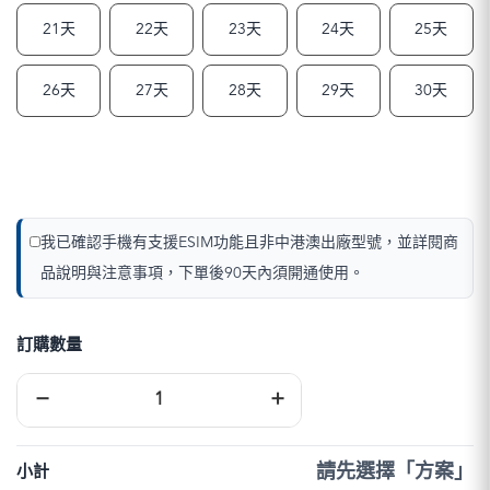
21天
22天
23天
24天
25天
26天
27天
28天
29天
30天
我已確認手機有支援ESIM功能且非中港澳出廠型號，並詳閱商
品說明與注意事項，下單後90天內須開通使用。
訂購數量
日
−
+
本
eSIM
｜
DJB
請先選擇「方案」
小計
數