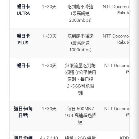
暢日卡
1~30天
吃到飽不降速
NTT Docomo / Sof
Rakuten (5
ULTRA
(最高網速
2000mbps)
暢日卡
1~30天
吃到飽不降速
NTT Docomo / Sof
Rakuten (5
PLUS
(最高網速
1000mbps)
暢日卡
1~30天
無限流量吃到飽
NTT Docomo / So
(5G / 
(須遵守公平使用
原則、每日達
2~5GB可能限
制)
遊日卡(每
1~30天
每日 500MB /
NTT Docomo / So
(5G / 
日型)
1GB 高速超過降
速
遊日卡(總
4 / 7 / 10
總量 12GB 總量
KDDI (5G