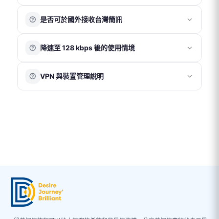
後再使用新 QR Code。
eSIM 於使用日期前 7 天發送至客人信箱。於發送前可申請
以當地時間為準
，開通當日即為第 1 天，例如：當日
取消及退款；發送後恕無法取消或退款。
※ 若已在當地，請勿提前安裝；安裝後即開始計算使用天
是否可於國外接收台灣簡訊
09:00 開通使用，至當日 23:59 即為第 1 天結束。
eSIM 須於收到後 90 天內完成安裝啟用，逾期將自動失
數。
效。
可以。若需在國外使用台灣門號的通話、簡訊或接收驗證
eSIM 若未經客服指示即自行刪除，恕無法補發或退款。
降速至 128 kbps 後的使用情境
碼功能，需確認台灣電信商已開啟國際漫遊服務，相關費
如遇天災或特殊不可抗力因素，請提供相關證明後由客服
用依台灣電信商規定為準。
協助評估退款事宜。
當網路速度降至 128 kbps 時，仍可維持基本連線功能，例
在已開啟國際漫遊的情況下，若僅使用我們的網卡上網，
VPN 與裝置管理說明
如收發文字訊息瀏覽簡易網頁等。
建議將台灣門號的「行動數據漫遊」關閉，以避免產生額
外數據費用。
VPN 或 iOS 系統內的描述檔可能會影響網路連線設定，造
成網速異常、無法連線、eSIM 安裝失敗、或使用不穩定的
情況。為確保正常使用，建議使用期間暫時關閉 VPN，並
確認手機未安裝任何描述檔。
※ iOS 系統檢查步驟：「設定」→「一般」→「VPN 與裝
置管理」