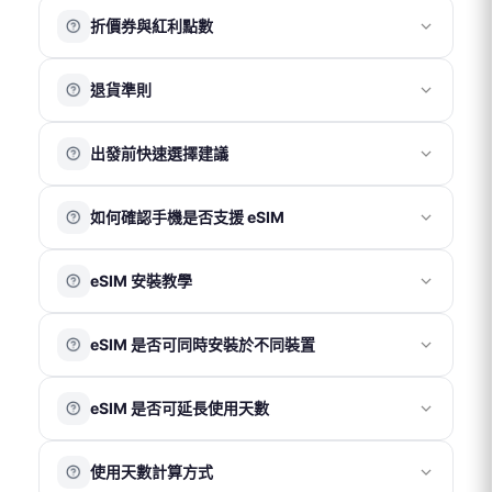
完成官網購買後，您將收到一份訂單成立確認信。
此狀態不影響網路使用，請確認行動數據與數據漫遊已開
建議可移動至開放空間或訊號較佳位置，通常可改善連線
折價券與紅利點數
若收到以上郵件，即表示訂單已成功成立。
啟即可正常連線。
品質。如仍有異常，歡迎聯繫客服協助確認。
折價券
退貨準則
折價券折抵金額依活動公告為準。
結帳時輸入折價券代碼即可使用。
實體卡
出發前快速選擇建議
實體卡享有 7 日鑑賞期，請於收到商品後 7 日內（以物流
紅利點數
系統紀錄為準）聯繫客服申請退換貨。
若出發時間較緊迫，建議依需求選擇：
鑑賞期非試用期，退回商品須為全新狀態且包裝完整。上
使用會員帳號下單後可累積紅利點數，消費滿 100 元可獲
如何確認手機是否支援 eSIM
實體卡（桃園機場取件）
網卡一經使用，若經判定為 SIM 卡本身瑕疵或故障，方可
得 1 點。
辦理退貨。
1 點可折抵 1 元。
適合需要實體卡並可於出發當天於
桃園機場
領取的用戶。
請在手機撥號畫面輸入
*#06#
進行查詢。若畫面中顯示
eSIM 安裝教學
若確認為卡片故障，退款金額以實際購買金額為上限，不
訂單取消後，紅利點數將於 1 個工作天內自動退回會員賬
請先於官網下單，再至合作櫃檯憑訂單編號領取。
EID
資訊，即代表您的裝置支援 eSIM 功能；若未顯示，則
包含間接損失。
號。
eSIM（以電子郵件寄送 QR Code）
表示不支援。
iOS 系統
若於目的地無法使用，請於當下聯繫客服協助處理，恕不
※ 紅利點數與折價券無法同時使用。
eSIM 是否可同時安裝於不同裝置
接受返國後再提出退款申請。
適合手機支援 eSIM 功能的用戶。付款成功後，系統通常於
影片（請點擊以下版本觀看）
：
各國電信環境與基地台覆蓋情況不同，網路速度或訊號表
30 分鐘內將 QR Code 發送至您的電子信箱。
🔗
iOS 26 以上
eSIM QR Code 僅限安裝於一部手機使用。
現可能因當地環境而異，恕無法因此提出退費。
eSIM 是否可延長使用天數
🔗
iOS 16 以上
請於確認方案與使用天數無誤後再進行掃描安裝，一經完
成安裝即綁定該裝置，無法轉移。
eSIM 方案為一次性使用，無法中途加購天數或延長使用。
圖片（請點擊放大圖片）：
eSIM
使用天數計算方式
如行程延長，需於官網重新購買新方案，並於原方案到期