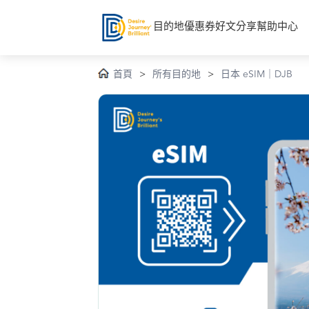
目的地
優惠券
好文分享
幫助中心
首頁
>
所有目的地
>
日本 eSIM｜DJB