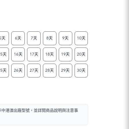
5天
6天
7天
8天
9天
10天
15天
16天
17天
18天
19天
20天
25天
26天
27天
28天
29天
30天
且非中港澳出廠型號，並詳閱商品說明與注意事