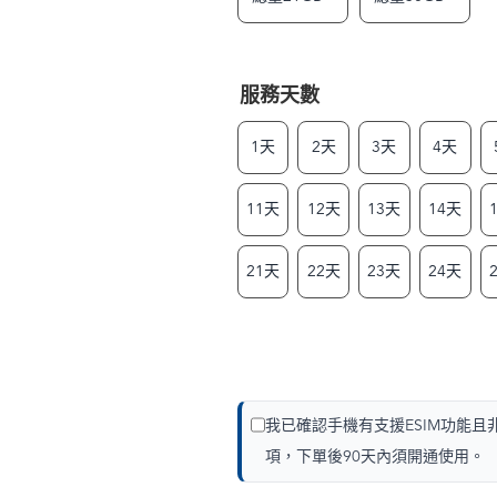
服務天數
1天
2天
3天
4天
11天
12天
13天
14天
21天
22天
23天
24天
我已確認手機有支援ESIM功能
項，下單後90天內須開通使用。