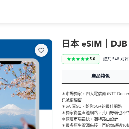
日本 eSIM｜DJB
總共 548 則
5.0
產品特色
＊市場獨家，四大電信商 (NTT Docomo/
訊號更綿密
＊SA 真5G，給你5G+的最佳網路
＊獨家衛星直連網路，荒山野嶺也不
＊速度市場最快，獨特路由設計
＊最多原生資源串接，再給你超過10