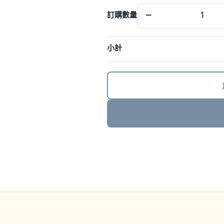
日
−
訂購數量
本
eSIM
｜
小計
DJB
數
量