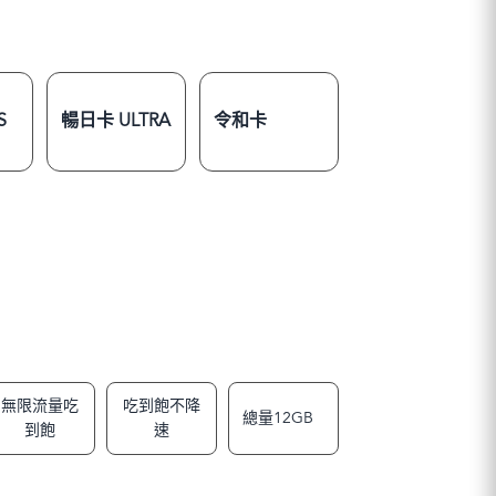
S
暢日卡 ULTRA
令和卡
無限流量吃
吃到飽不降
總量12GB
到飽
速