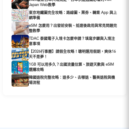
Japan Web教學
東京地鐵圖完全攻略：路線圖、票券、轉乘 App 與上
網準備
eSIM 怎麼用？出發前安裝、抵達後啟用與常見問題完
整教學
TDAC 泰國電子入境卡怎麼申請？填寫步驟與入境注
意事項
【2026行事曆】請假全攻略！聰明運用假期，爽休16
天不是夢！
1GB 可以用多久？出國流量估算、旅遊天數與 eSIM
選購攻略
韓國退稅完整攻略：退多少、去哪退、醫美退稅與機
場流程