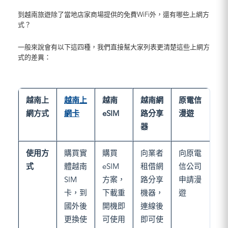
到越南旅遊除了當地店家商場提供的免費WiFi外，還有哪些上網方
式？
一般來說會有以下這四種，我們直接幫大家列表更清楚這些上網方
式的差異：
越南上
越南上
越南
越南網
原電信
網方式
網卡
eSIM
路分享
漫遊
器
使用方
購買實
購買
向業者
向原電
式
體越南
eSIM
租借網
信公司
SIM
方案，
路分享
申請漫
卡，到
下載重
機器，
遊
國外後
開機即
連線後
更換使
可使用
即可使