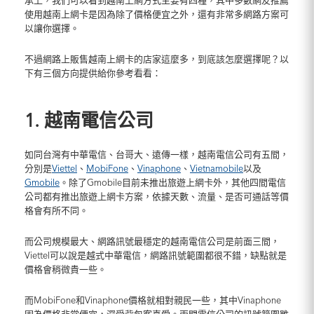
承上，我們可以看到越南上網方式主要有四種，其中多數網友推薦
使用越南上網卡是因為除了價格便宜之外，還有非常多網路方案可
以讓你選擇。
不過網路上販售越南上網卡的店家這麼多，到底該怎麼選擇呢？以
下有三個方向提供給你參考看看：
1. 越南電信公司
如同台灣有中華電信、台哥大、遠傳一樣，越南電信公司有五間，
分別是
Viettel
、
MobiFone
、
Vinaphone
、
Vietnamobile
以及
Gmobile
。除了Gmobile目前未推出旅遊上網卡外，其他四間電信
公司都有推出旅遊上網卡方案，依據天數、流量、是否可通話等價
格會有所不同。
而公司規模最大、網路訊號最穩定的越南電信公司是前面三間，
Viettel可以說是越式中華電信，網路訊號範圍都很不錯，缺點就是
價格會稍微貴一些。
而MobiFone和Vinaphone價格就相對親民一些，其中Vinaphone