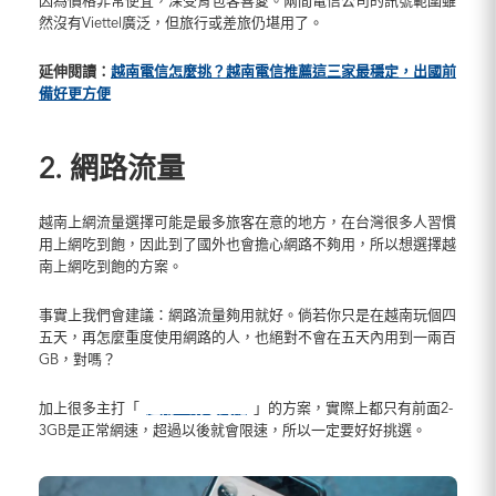
因為價格非常便宜，深受背包客喜愛。兩間電信公司的訊號範圍雖
然沒有Viettel廣泛，但旅行或差旅仍堪用了。
延伸閱讀：
越南電信怎麼挑？越南電信推薦這三家最穩定，出國前
備好更方便
2. 網路流量
越南上網流量選擇可能是最多旅客在意的地方，在台灣很多人習慣
用上網吃到飽，因此到了國外也會擔心網路不夠用，所以想選擇越
南上網吃到飽的方案。
事實上我們會建議：網路流量夠用就好。倘若你只是在越南玩個四
五天，再怎麼重度使用網路的人，也絕對不會在五天內用到一兩百
GB，對嗎？
加上很多主打「
越南上網吃到飽
」的方案，實際上都只有前面2-
3GB是正常網速，超過以後就會限速，所以一定要好好挑選。