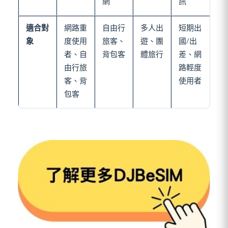
網
訊
適合對
網路重
自由行
多人出
短期出
象
度使用
旅客、
遊、團
國/出
者、自
背包客
體旅行
差、網
由行旅
路輕度
客、背
使用者
包客