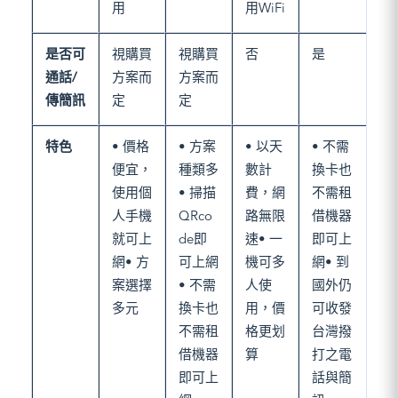
用
用WiFi
是否可
視購買
視購買
否
是
通話/
方案而
方案而
傳簡訊
定
定
特色
• 價格
• 方案
• 以天
• 不需
便宜，
種類多
數計
換卡也
使用個
• 掃描
費，網
不需租
人手機
QRco
路無限
借機器
就可上
de即
速• 一
即可上
網• 方
可上網
機可多
網• 到
案選擇
• 不需
人使
國外仍
多元
換卡也
用，價
可收發
不需租
格更划
台灣撥
借機器
算
打之電
即可上
話與簡