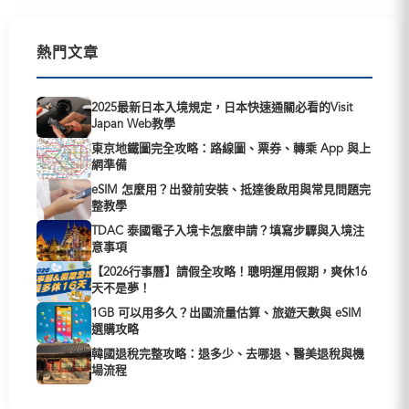
熱門文章
2025最新日本入境規定，日本快速通關必看的Visit
Japan Web教學
東京地鐵圖完全攻略：路線圖、票券、轉乘 App 與上
網準備
eSIM 怎麼用？出發前安裝、抵達後啟用與常見問題完
整教學
TDAC 泰國電子入境卡怎麼申請？填寫步驟與入境注
意事項
【2026行事曆】請假全攻略！聰明運用假期，爽休16
天不是夢！
1GB 可以用多久？出國流量估算、旅遊天數與 eSIM
選購攻略
韓國退稅完整攻略：退多少、去哪退、醫美退稅與機
場流程