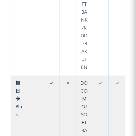
FT
BA
NK
/K
DD
I/R
AK
UT
EN
暢
✓
✗
DO
✓
✓
日
CO
卡
M
Plu
O/
s
SO
FT
BA