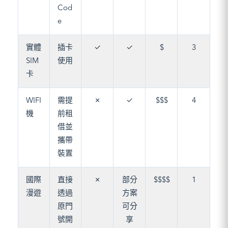
Cod
e
實體
插卡
✓
✓
$
3
SIM
使用
卡
WIFI
需提
✗
✓
$$$
4
機
前租
借並
攜帶
裝置
國際
直接
✗
部分
$$$$
1
漫遊
透過
方案
原門
可分
號開
享