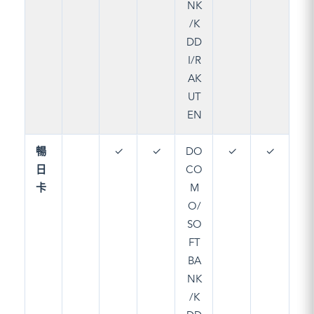
NK
/K
DD
I/R
AK
UT
EN
暢
✓
✓
DO
✓
✓
日
CO
卡
M
O/
SO
FT
BA
NK
/K