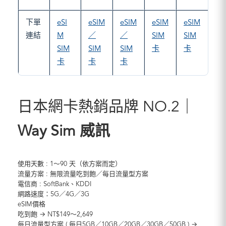
下單
eSI
eSIM
eSIM
eSIM
eSIM
連結
M
／
／
SIM
SIM
SIM
SIM
SIM
卡
卡
卡
卡
卡
日本網卡熱銷品牌 NO.2｜
Way Sim 威訊
使用天數 : 1～90 天（依方案而定）
流量方案 : 無限流量吃到飽／每日流量型方案
電信商 : SoftBank、KDDI
網路速度：5G／4G／3G
eSIM價格
吃到飽 → NT$149～2,649
每日流量型方案 ( 每日5GB／10GB／20GB／30GB／50GB ) →