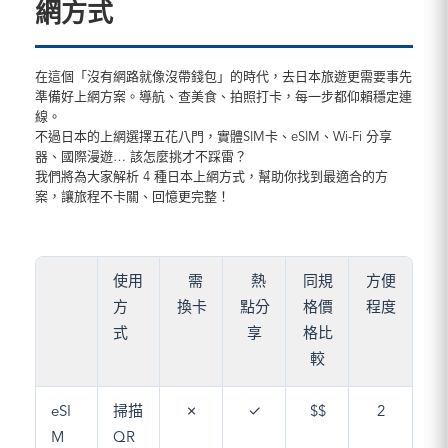
網方式
在這個「沒有網路就像沒帶錢包」的時代，去日本旅遊更需要事先
準備好上網方案。導航、查美食、拍照打卡，每一步都仰賴穩定連
線。
不過日本的上網選擇五花八門，實體SIM卡、eSIM、Wi-Fi 分享
器、國際漫遊… 該怎麼挑才不踩雷？
我們將為大家解析 4 種日本上網方式，幫助你找到最適合的方
案，讓旅程不卡關、回憶更完整！
使用
需
熱
同規
方便
方
換卡
點分
格價
程度
式
享
格比
較
eSI
掃描
✗
✓
$$
2
M
QR