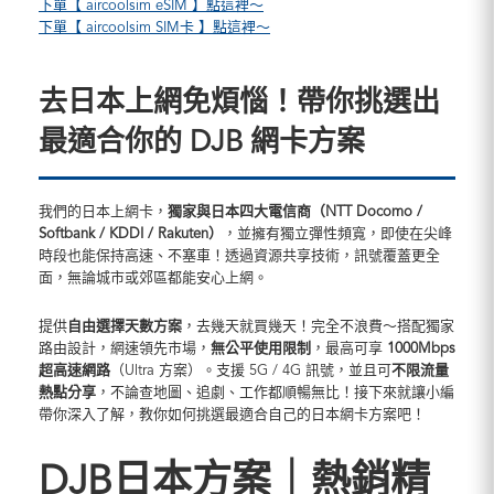
下單【 aircoolsim eSIM 】點這裡～
下單【 aircoolsim SIM卡 】點這裡～
去日本上網免煩惱！帶你挑選出
最適合你的 DJB 網卡方案
我們的日本上網卡，
獨家與日本四大電信商（NTT Docomo /
Softbank / KDDI / Rakuten）
，並擁有獨立彈性頻寬，即使在尖峰
時段也能保持高速、不塞車！透過資源共享技術，訊號覆蓋更全
面，無論城市或郊區都能安心上網。
提供
自由選擇天數方案
，去幾天就買幾天！完全不浪費～搭配獨家
路由設計，網速領先市場，
無公平使用限制
，最高可享
1000Mbps
超高速網路
（Ultra 方案）。支援 5G / 4G 訊號，並且可
不限流量
熱點分享
，不論查地圖、追劇、工作都順暢無比！接下來就讓小編
帶你深入了解，教你如何挑選最適合自己的日本網卡方案吧！
DJB日本方案｜熱銷精