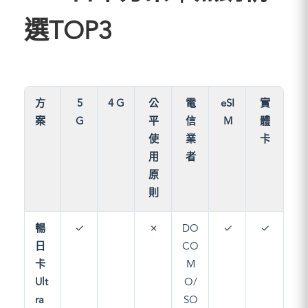
選TOP3
方
5
4 G
公
電
eSI
實
案
G
平
信
M
體
使
業
卡
用
者
原
則
暢
✓
✗
DO
✓
✓
日
CO
卡
M
Ult
O/
ra
SO