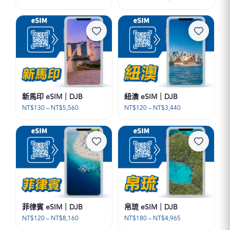
格
格
範
範
圍：
圍：
NT$27
NT$150
到
到
NT$932
NT$9,960
新馬印 eSIM｜DJB
紐澳 eSIM｜DJB
價
價
NT$
130
–
NT$
5,560
NT$
120
–
NT$
3,440
格
格
範
範
圍：
圍：
NT$130
NT$120
到
到
NT$5,560
NT$3,440
菲律賓 eSIM｜DJB
帛琉 eSIM｜DJB
價
價
NT$
120
–
NT$
8,160
NT$
180
–
NT$
4,965
格
格