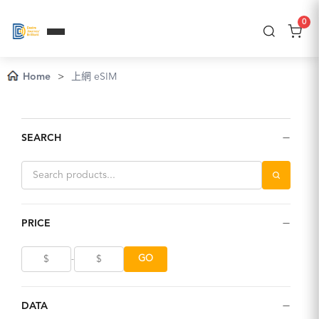
0
Home
>
上網 eSIM
−
SEARCH
−
PRICE
GO
-
−
DATA