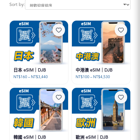
總量3GB量到斷網
總量5GB量到斷網
Sort by:
總量10GB量到斷網
總量20GB量到斷網
總量30GB量到斷網
美加卡
美加墨
艾美利卡
薩瓦滴卡
越南PLUS
越南卡(原生資源CP值最高)
遊日卡
關島塞班
韓國 Queencard
日本 eSIM｜DJB
中港澳 eSIM｜DJB
韓國通
韓流卡
價
價
NT$
160
–
NT$
3,440
NT$
100
–
NT$
4,530
格
格
韓流原生
韓遊卡
範
範
圍：
圍：
馬來西亞
NT$160
NT$100
到
到
NT$3,440
NT$4,530
韓國 eSIM｜DJB
歐洲 eSIM｜DJB