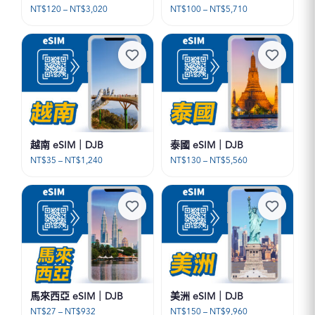
價
價
NT$
120
–
NT$
3,020
NT$
100
–
NT$
5,710
格
格
範
範
圍：
圍：
NT$120
NT$100
到
到
NT$3,020
NT$5,710
越南 eSIM｜DJB
泰國 eSIM｜DJB
價
價
NT$
35
–
NT$
1,240
NT$
130
–
NT$
5,560
格
格
範
範
圍：
圍：
NT$35
NT$130
到
到
NT$1,240
NT$5,560
馬來西亞 eSIM｜DJB
美洲 eSIM｜DJB
價
價
NT$
27
–
NT$
932
NT$
150
–
NT$
9,960