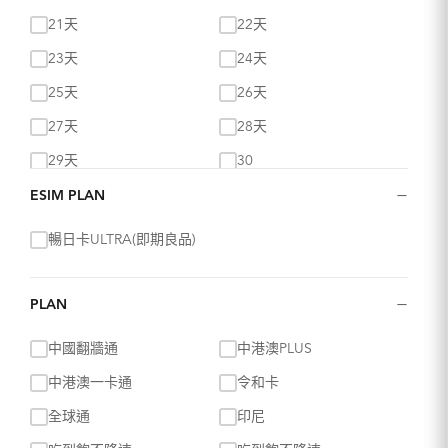
每日500MB超過降速
每日500MB超過降速
21天
22天
每日500MB高速
無限流量吃到飽
23天
24天
真吃到飽不降速
總量75GB量到降速
128kbps
25天
26天
27天
28天
29天
30
−
30天
31天
ESIM PLAN
60天
90天
暢日卡ULTRA(即期良品)
−
PLAN
中國翻牆通
中港澳PLUS
中港澳一卡通
令和卡
全球通
印尼