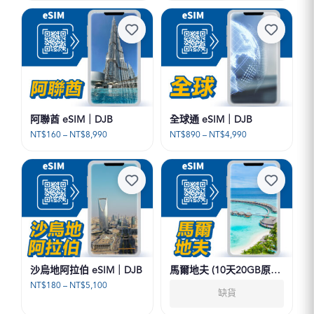
範
範
圍：
圍：
NT$120
NT$180
到
到
NT$8,160
NT$4,965
阿聯酋 eSIM｜DJB
全球通 eSIM｜DJB
價
價
NT$
160
–
NT$
8,990
NT$
890
–
NT$
4,990
格
格
範
範
圍：
圍：
NT$160
NT$890
到
到
NT$8,990
NT$4,990
沙烏地阿拉伯 eSIM｜DJB
馬爾地夫 (10天20GB原生
資源帶通話CP值最高)
價
NT$
180
–
NT$
5,100
缺貨
eSIM｜DJB
格
範